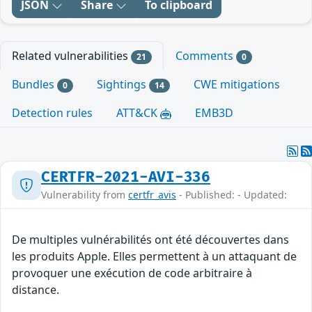
JSON
Share
To clipboard
Related vulnerabilities
Comments
21
0
Bundles
Sightings
CWE mitigations
0
14
Detection rules
ATT&CK
EMB3D
CERTFR-2021-AVI-336
Vulnerability from
certfr_avis
- Published: - Updated:
De multiples vulnérabilités ont été découvertes dans
les produits Apple. Elles permettent à un attaquant de
provoquer une exécution de code arbitraire à
distance.