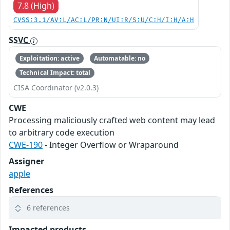
7.8 (High)
CVSS:3.1/AV:L/AC:L/PR:N/UI:R/S:U/C:H/I:H/A:H
SSVC
Exploitation: active
Automatable: no
Technical Impact: total
CISA Coordinator (v2.0.3)
CWE
Processing maliciously crafted web content may lead
to arbitrary code execution
CWE-190
- Integer Overflow or Wraparound
Assigner
apple
References
6 references
Impacted products