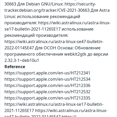
30663 Для Debian GNU/Linux: https://security-
tracker.debian.org/tracker/CVE-2021-30663 Для Astra
Linux: использование рекомендаций
производителя: https://wiki.astralinux.ru/astra-linux-
se17-bulletin-2021-1126SE17 использование
рекомендаций производителя:
https://wiki.astralinux.ru/astra-linux-se47-bulletin-
2022-0114SE47 Для ОСОН Основа: Обновление
программного обеспечения webkit2gtk до версии
2.32.3-1~deb10u1
Reference
https://support.apple.com/en-us/HT212341
https://support.apple.com/en-us/HT212534
https://support.apple.com/en-us/HT212336
https://support.apple.com/en-us/HT212532
https://support.apple.com/en-us/HT212335
https://wiki.astralinux.ru/astra-linux-se17-bulletin-
2021-1126SE17 https://wiki.astralinux.ru/astra-linux-
se47-bulletin-2022-0114SE47 https://