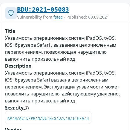
BDU:2021-05083
Vulnerability from
fstec
- Published: 08.09.2021
Title
Уязвимость операционных систем iPadOS, tvOS,
iOS, браузера Safari , вызванная целочисленным
переполнением, позволяющая нарушителю
выполнить произвольный код
Description
Уязвимость операционных систем iPadOS, tvOS,
iOS, браузера Safari вызвана целочисленным
переполнением. Эксплуатация уязвимости может
позволить нарушителю, действующему удаленно,
выполнить произвольный код
Severity
AV:N/AC:L/PR:N/UI:R/S:U/C:H/I:H/A:H
Vendor