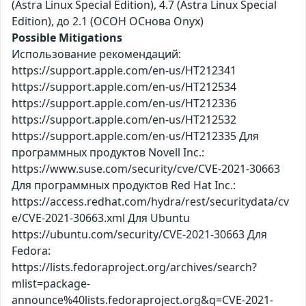
(Astra Linux Special Edition), 4.7 (Astra Linux Special
Edition), до 2.1 (ОСОН ОСнова Оnyx)
Possible Mitigations
Использование рекомендаций:
https://support.apple.com/en-us/HT212341
https://support.apple.com/en-us/HT212534
https://support.apple.com/en-us/HT212336
https://support.apple.com/en-us/HT212532
https://support.apple.com/en-us/HT212335 Для
программных продуктов Novell Inc.:
https://www.suse.com/security/cve/CVE-2021-30663
Для программных продуктов Red Hat Inc.:
https://access.redhat.com/hydra/rest/securitydata/cv
e/CVE-2021-30663.xml Для Ubuntu
https://ubuntu.com/security/CVE-2021-30663 Для
Fedora:
https://lists.fedoraproject.org/archives/search?
mlist=package-
announce%40lists.fedoraproject.org&q=CVE-2021-