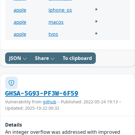
apple
iphone_os
*
apple
macos
*
apple
tvos
*
JSON
Share
To clipboard
GHSA-5G93-PF3W-6F59
Vulnerability from
github
– Published: 2022-05-24 19:13 –
Updated: 2025-10-22 00:32
Details
An integer overflow was addressed with improved