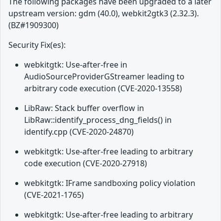
The following packages have been upgraded to a later
upstream version: gdm (40.0), webkit2gtk3 (2.32.3).
(BZ#1909300)
Security Fix(es):
webkitgtk: Use-after-free in
AudioSourceProviderGStreamer leading to
arbitrary code execution (CVE-2020-13558)
LibRaw: Stack buffer overflow in
LibRaw::identify_process_dng_fields() in
identify.cpp (CVE-2020-24870)
webkitgtk: Use-after-free leading to arbitrary
code execution (CVE-2020-27918)
webkitgtk: IFrame sandboxing policy violation
(CVE-2021-1765)
webkitgtk: Use-after-free leading to arbitrary