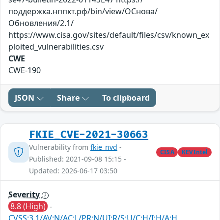
поддержка.нппкт.рф/bin/view/ОСнова/
Обновления/2.1/
https://www.cisa.gov/sites/default/files/csv/known_ex
ploited_vulnerabilities.csv
CWE
CWE-190
JSON
Share
To clipboard
FKIE_CVE-2021-30663
Vulnerability from
fkie_nvd
-
CISA
KEVIntel
Published: 2021-09-08 15:15 -
Updated: 2026-06-17 03:50
Severity
8.8 (High)
-
CVSS:3.1/AV:N/AC:L/PR:N/UI:R/S:U/C:H/I:H/A:H