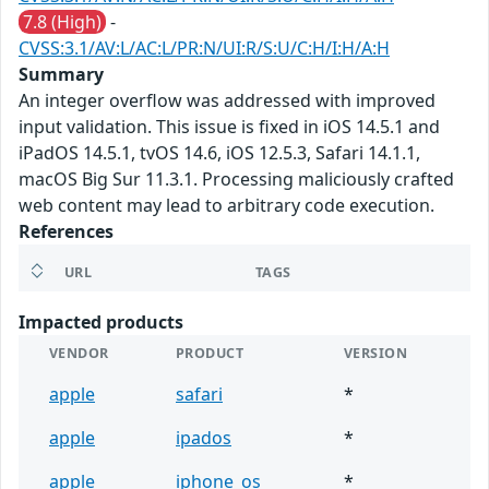
7.8 (High)
-
CVSS:3.1/AV:L/AC:L/PR:N/UI:R/S:U/C:H/I:H/A:H
Summary
An integer overflow was addressed with improved
input validation. This issue is fixed in iOS 14.5.1 and
iPadOS 14.5.1, tvOS 14.6, iOS 12.5.3, Safari 14.1.1,
macOS Big Sur 11.3.1. Processing maliciously crafted
web content may lead to arbitrary code execution.
References
URL
TAGS
Impacted products
VENDOR
PRODUCT
VERSION
apple
safari
*
apple
ipados
*
apple
iphone_os
*