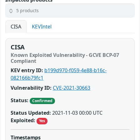
5 products
CISA
KEVIntel
CISA
Known Exploited Vulnerability - GCVE BCP-07
Compliant
KEV entry ID:
b199d970-f059-4e88-b16c-
082166b79fc1
Vulnerability ID:
CVE-2021-30663
Status:
Confirmed
Status Updated:
2021-11-03 00:00 UTC
Exploited:
Yes
Timestamps