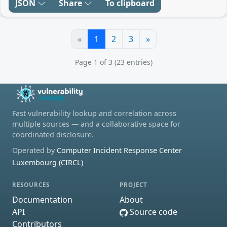
JSON
Share
To clipboard
«
1
2
3
»
Page 1 of 3 (23 entries)
Fast vulnerability lookup and correlation across
multiple sources — and a collaborative space for
coordinated disclosure.
Operated by
Computer Incident Response Center
Luxembourg (CIRCL)
RESOURCES
PROJECT
Documentation
About
API
Source code
Contributors