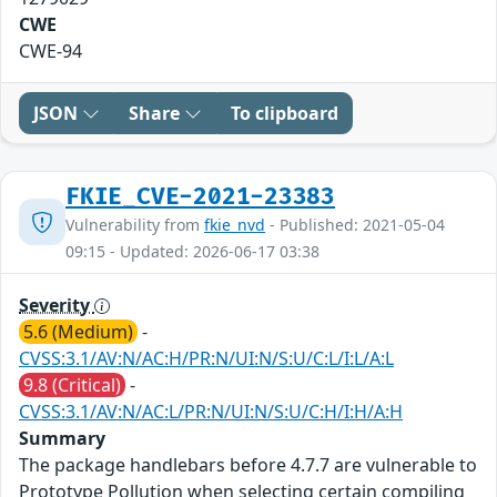
CWE
CWE-94
JSON
Share
To clipboard
FKIE_CVE-2021-23383
Vulnerability from
fkie_nvd
- Published: 2021-05-04
09:15 - Updated: 2026-06-17 03:38
Severity
5.6 (Medium)
-
CVSS:3.1/AV:N/AC:H/PR:N/UI:N/S:U/C:L/I:L/A:L
9.8 (Critical)
-
CVSS:3.1/AV:N/AC:L/PR:N/UI:N/S:U/C:H/I:H/A:H
Summary
The package handlebars before 4.7.7 are vulnerable to
Prototype Pollution when selecting certain compiling