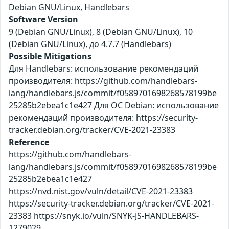
Debian GNU/Linux, Handlebars
Software Version
9 (Debian GNU/Linux), 8 (Debian GNU/Linux), 10
(Debian GNU/Linux), до 4.7.7 (Handlebars)
Possible Mitigations
Для Handlebars: использование рекомендаций
производителя: https://github.com/handlebars-
lang/handlebars.js/commit/f0589701698268578199be
25285b2ebea1c1e427 Для ОС Debian: использование
рекомендаций производителя: https://security-
tracker.debian.org/tracker/CVE-2021-23383
Reference
https://github.com/handlebars-
lang/handlebars.js/commit/f0589701698268578199be
25285b2ebea1c1e427
https://nvd.nist.gov/vuln/detail/CVE-2021-23383
https://security-tracker.debian.org/tracker/CVE-2021-
23383 https://snyk.io/vuln/SNYK-JS-HANDLEBARS-
1279029