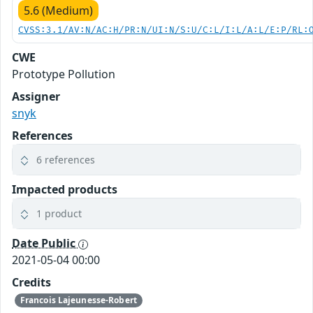
5.6 (Medium)
CVSS:3.1/AV:N/AC:H/PR:N/UI:N/S:U/C:L/I:L/A:L/E:P/RL:
CWE
Prototype Pollution
Assigner
snyk
References
6 references
Impacted products
1 product
Date Public
2021-05-04 00:00
Credits
Francois Lajeunesse-Robert