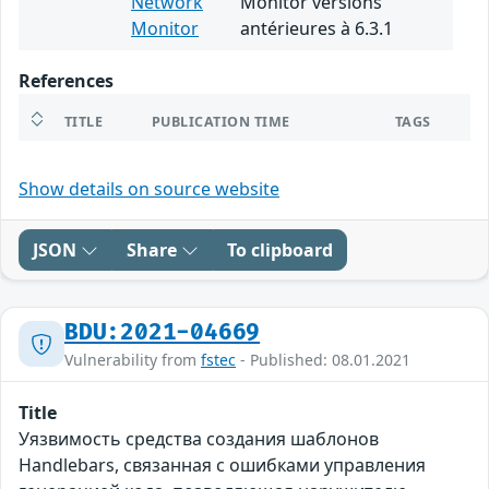
Network
Monitor versions
Monitor
antérieures à 6.3.1
References
TITLE
PUBLICATION TIME
TAGS
Show details on source website
JSON
Share
To clipboard
BDU:2021-04669
Vulnerability from
fstec
- Published: 08.01.2021
Title
Уязвимость средства создания шаблонов
Handlebars, связанная с ошибками управления