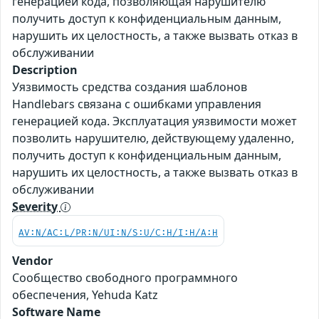
генерацией кода, позволяющая нарушителю
получить доступ к конфиденциальным данным,
нарушить их целостность, а также вызвать отказ в
обслуживании
Description
Уязвимость средства создания шаблонов
Handlebars связана с ошибками управления
генерацией кода. Эксплуатация уязвимости может
позволить нарушителю, действующему удаленно,
получить доступ к конфиденциальным данным,
нарушить их целостность, а также вызвать отказ в
обслуживании
Severity
AV:N/AC:L/PR:N/UI:N/S:U/C:H/I:H/A:H
Vendor
Сообщество свободного программного
обеспечения, Yehuda Katz
Software Name