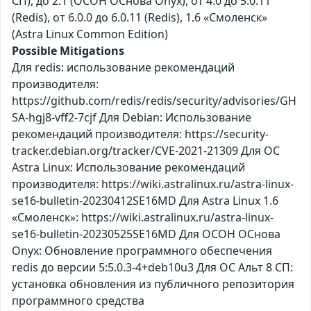
СП), до 2.1 (ОСОН ОСнова Оnyx), от 4.0 до 5.0.11
(Redis), от 6.0.0 до 6.0.11 (Redis), 1.6 «Смоленск»
(Astra Linux Common Edition)
Possible Mitigations
Для redis: использование рекомендаций
производителя:
https://github.com/redis/redis/security/advisories/GH
SA-hgj8-vff2-7cjf Для Debian: Использование
рекомендаций производителя: https://security-
tracker.debian.org/tracker/CVE-2021-21309 Для ОС
Astra Linux: Использование рекомендаций
производителя: https://wiki.astralinux.ru/astra-linux-
se16-bulletin-20230412SE16MD Для Astra Linux 1.6
«Смоленск»: https://wiki.astralinux.ru/astra-linux-
se16-bulletin-20230525SE16MD Для ОСОН ОСнова
Оnyx: Обновление программного обеспечения
redis до версии 5:5.0.3-4+deb10u3 Для ОС Альт 8 СП:
установка обновления из публичного репозитория
программного средства