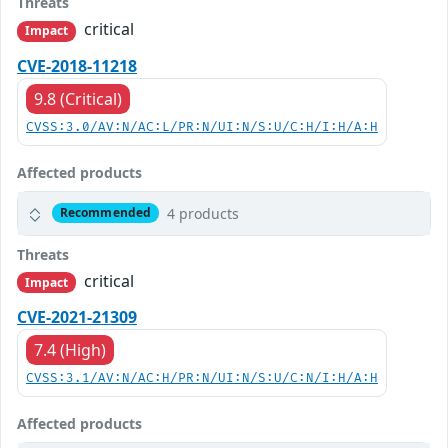
Threats
critical
Impact
CVE-2018-11218
9.8 (Critical)
CVSS:3.0/AV:N/AC:L/PR:N/UI:N/S:U/C:H/I:H/A:H
Affected products
4 products
Recommended
Threats
critical
Impact
CVE-2021-21309
7.4 (High)
CVSS:3.1/AV:N/AC:H/PR:N/UI:N/S:U/C:N/I:H/A:H
Affected products