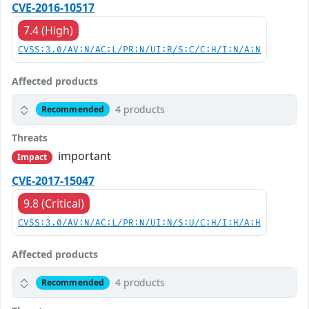
CVE-2016-10517
7.4 (High)
CVSS:3.0/AV:N/AC:L/PR:N/UI:R/S:C/C:H/I:N/A:N
Affected products
4 products
Recommended
Threats
important
Impact
CVE-2017-15047
9.8 (Critical)
CVSS:3.0/AV:N/AC:L/PR:N/UI:N/S:U/C:H/I:H/A:H
Affected products
4 products
Recommended