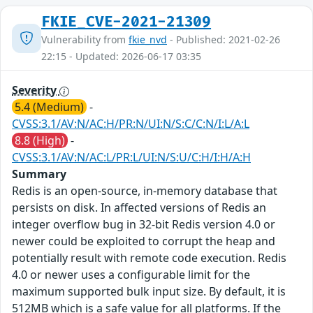
FKIE_CVE-2021-21309
Vulnerability from
fkie_nvd
- Published: 2021-02-26
22:15 - Updated: 2026-06-17 03:35
Severity
5.4 (Medium)
-
CVSS:3.1/AV:N/AC:H/PR:N/UI:N/S:C/C:N/I:L/A:L
8.8 (High)
-
CVSS:3.1/AV:N/AC:L/PR:L/UI:N/S:U/C:H/I:H/A:H
Summary
Redis is an open-source, in-memory database that
persists on disk. In affected versions of Redis an
integer overflow bug in 32-bit Redis version 4.0 or
newer could be exploited to corrupt the heap and
potentially result with remote code execution. Redis
4.0 or newer uses a configurable limit for the
maximum supported bulk input size. By default, it is
512MB which is a safe value for all platforms. If the