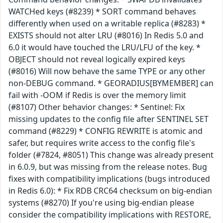
WATCHed keys (#8239) * SORT command behaves
differently when used on a writable replica (#8283) *
EXISTS should not alter LRU (#8016) In Redis 5.0 and
6.0 it would have touched the LRU/LFU of the key. *
OBJECT should not reveal logically expired keys
(#8016) Will now behave the same TYPE or any other
non-DEBUG command. * GEORADIUS[BYMEMBER] can
fail with -OOM if Redis is over the memory limit
(#8107) Other behavior changes: * Sentinel: Fix
missing updates to the config file after SENTINEL SET
command (#8229) * CONFIG REWRITE is atomic and
safer, but requires write access to the config file's
folder (#7824, #8051) This change was already present
in 6.0.9, but was missing from the release notes. Bug
fixes with compatibility implications (bugs introduced
in Redis 6.0): * Fix RDB CRC64 checksum on big-endian
systems (#8270) If you're using big-endian please
consider the compatibility implications with RESTORE,