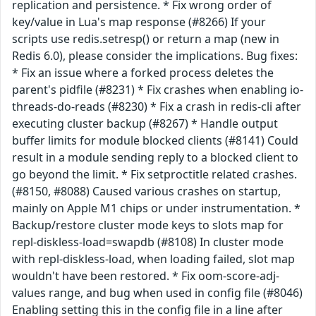
replication and persistence. * Fix wrong order of
key/value in Lua's map response (#8266) If your
scripts use redis.setresp() or return a map (new in
Redis 6.0), please consider the implications. Bug fixes:
* Fix an issue where a forked process deletes the
parent's pidfile (#8231) * Fix crashes when enabling io-
threads-do-reads (#8230) * Fix a crash in redis-cli after
executing cluster backup (#8267) * Handle output
buffer limits for module blocked clients (#8141) Could
result in a module sending reply to a blocked client to
go beyond the limit. * Fix setproctitle related crashes.
(#8150, #8088) Caused various crashes on startup,
mainly on Apple M1 chips or under instrumentation. *
Backup/restore cluster mode keys to slots map for
repl-diskless-load=swapdb (#8108) In cluster mode
with repl-diskless-load, when loading failed, slot map
wouldn't have been restored. * Fix oom-score-adj-
values range, and bug when used in config file (#8046)
Enabling setting this in the config file in a line after