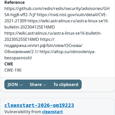
Reference
https://github.com/redis/redis/security/advisories/GH
SA-hgj8-vff2-7cjf https://nvd.nist.gov/vuln/detail/CVE-
2021-21309 https://wiki.astralinux.ru/astra-linux-se16-
bulletin-20230412SE16MD
https://wiki.astralinux.ru/astra-linux-se16-bulletin-
20230525SE16MD https://
поддержка.нппкт.рф/bin/view/ОСнова/
Обновления/2.1/ https://altsp.su/obnovleniya-
bezopasnosti/
CWE
CWE-190
JSON
Share
To clipboard
cleanstart-2026-om19223
Vulnerability from
cleanstart