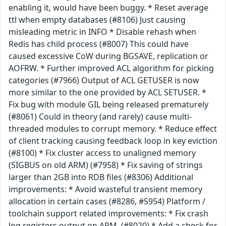
enabling it, would have been buggy. * Reset average
ttl when empty databases (#8106) Just causing
misleading metric in INFO * Disable rehash when
Redis has child process (#8007) This could have
caused excessive CoW during BGSAVE, replication or
AOFRW. * Further improved ACL algorithm for picking
categories (#7966) Output of ACL GETUSER is now
more similar to the one provided by ACL SETUSER. *
Fix bug with module GIL being released prematurely
(#8061) Could in theory (and rarely) cause multi-
threaded modules to corrupt memory. * Reduce effect
of client tracking causing feedback loop in key eviction
(#8100) * Fix cluster access to unaligned memory
(SIGBUS on old ARM) (#7958) * Fix saving of strings
larger than 2GB into RDB files (#8306) Additional
improvements: * Avoid wasteful transient memory
allocation in certain cases (#8286, #5954) Platform /
toolchain support related improvements: * Fix crash
log registers output on ARM. (#8020) * Add a check for