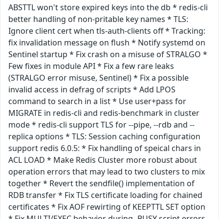
ABSTTL won't store expired keys into the db * redis-cli
better handling of non-pritable key names * TLS:
Ignore client cert when tls-auth-clients off * Tracking:
fix invalidation message on flush * Notify systemd on
Sentinel startup * Fix crash on a misuse of STRALGO *
Few fixes in module API * Fix a few rare leaks
(STRALGO error misuse, Sentinel) * Fix a possible
invalid access in defrag of scripts * Add LPOS
command to search in a list * Use user+pass for
MIGRATE in redis-cli and redis-benchmark in cluster
mode * redis-cli support TLS for --pipe, --rdb and --
replica options * TLS: Session caching configuration
support redis 6.0.5: * Fix handling of speical chars in
ACL LOAD * Make Redis Cluster more robust about
operation errors that may lead to two clusters to mix
together * Revert the sendfile() implementation of
RDB transfer * Fix TLS certificate loading for chained
certificates * Fix AOF rewirting of KEEPTTL SET option
* Fix MULTI/EXEC behavior during -BUSY script errors