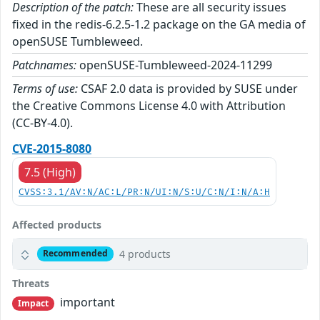
Description of the patch:
These are all security issues
fixed in the redis-6.2.5-1.2 package on the GA media of
openSUSE Tumbleweed.
Patchnames:
openSUSE-Tumbleweed-2024-11299
Terms of use:
CSAF 2.0 data is provided by SUSE under
the Creative Commons License 4.0 with Attribution
(CC-BY-4.0).
CVE-2015-8080
7.5 (High)
CVSS:3.1/AV:N/AC:L/PR:N/UI:N/S:U/C:N/I:N/A:H
Affected products
4 products
Recommended
Threats
important
Impact