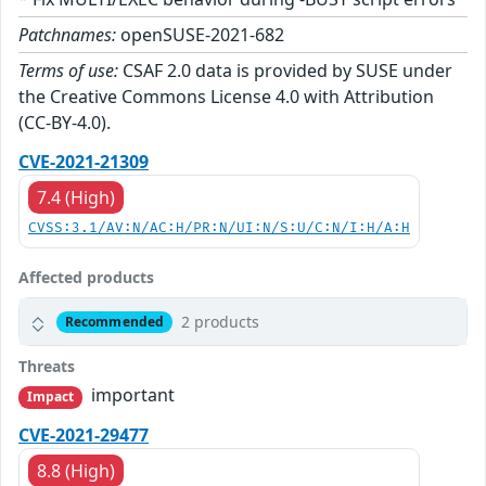
Patchnames:
openSUSE-2021-682
Terms of use:
CSAF 2.0 data is provided by SUSE under
the Creative Commons License 4.0 with Attribution
(CC-BY-4.0).
CVE-2021-21309
7.4 (High)
CVSS:3.1/AV:N/AC:H/PR:N/UI:N/S:U/C:N/I:H/A:H
Affected products
2 products
Recommended
Threats
important
Impact
CVE-2021-29477
8.8 (High)