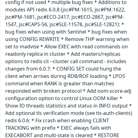
config if not used * multiple bug fixes * Additions to
modules API redis 6.0.8 (jsc#PM-1615, jsc#PM-1622,
jsc#PM-1681, jsc#ECO-2417, jsc#ECO-2867, jsc#PM-
1547, jsc#CAPS-56, jsc#SLE-11578, jsc#SLE-12821): *
bug fixes when using with Sentinel * bug fixes when
using CONFIG REWRITE * Remove THP warning when
set to madvise * Allow EXEC with read commands on
readonly replica in cluster * Add masters/replicas
options to redis-cli --cluster call command - includes
changes from 6.0.7: * CONFIG SET could hung the
client when arrives during RDB/ROF loading * LPOS
command when RANK is greater than matches
responded with broken protocol * Add oom-score-adj
configuration option to control Linux OOM killer *
Show IO threads statistics and status in INFO output *
Add optional tls verification mode (see tls-auth-clients)
redis 6.0.6: * Fix crash when enabling CLIENT
TRACKING with prefix * EXEC always fails with
EXECABORT and multi-state is cleared * RESTORE