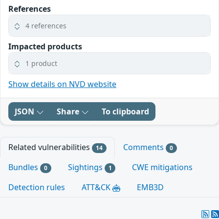
References
4 references
Impacted products
1 product
Show details on NVD website
JSON
Share
To clipboard
Related vulnerabilities
Comments
14
0
Bundles
Sightings
CWE mitigations
0
1
Detection rules
ATT&CK
EMB3D