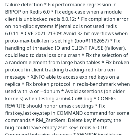
failure detection * Fix performance regression in
BRPOP on Redis 6.0 * Fix edge-case when a module
client is unblocked redis 6.0.12: * Fix compilation error
on non-glibc systems if jemalloc is not used redis
6.0.11: * CVE-2021-21309: Avoid 32-bit overflows when
proto-max-bulk-len is set high (boo#1182657) * Fix
handling of threaded IO and CLIENT PAUSE (failover),
could lead to data loss or a crash * Fix the selection of
a random element from large hash tables * Fix broken
protocol in client tracking tracking-redir-broken
message * XINFO able to access expired keys on a
replica * Fix broken protocol in redis-benchmark when
used with -a or --dbnum * Avoid assertions (on older
kernels) when testing arm64 CoW bug * CONFIG
REWRITE should honor umask settings * Fix
firstkey,lastkey,step in COMMAND command for some
commands * RM_ZsetRem: Delete key if empty, the
bug could leave empty zset keys redis 6.0.10:
Command behavior changes: * SWAPDB invalidates