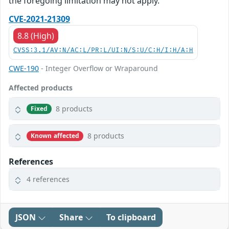
the foregoing limitation may not apply.
CVE-2021-21309
8.8 (High)
CVSS:3.1/AV:N/AC:L/PR:L/UI:N/S:U/C:H/I:H/A:H
CWE-190
- Integer Overflow or Wraparound
Affected products
8 products
Fixed
8 products
Known affected
References
4 references
JSON
Share
To clipboard