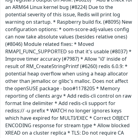
an ARM64 Linux kernel bug (#8224) Due to the
potential severity of this issue, Redis will print log
warning on startup. * Raspberry build fix. (#8095) New
configuration options: * oom-score-adj-values config
can now take absolute values (besides relative ones)
(#8046) Module related fixes: * Moved
RMAPI_FUNC_SUPPORTED so that it's usable (#8037) *
Improve timer accuracy (#7987) * Allow '\0' inside of
result of RM_CreateStringPrintf (#6260) redis 6.0.9: *
potential heap overflow when using a heap allocator
other than jemalloc or glibc's malloc. Does not affect
the openSUSE package - boo#1178205 * Memory
reporting of clients argv * Add redis-cli control on raw
format line delimiter * Add redis-cli support for
rediss:// -u prefix * WATCH no longer ignores keys
which have expired for MULTI/EXEC * Correct OBJECT
ENCODING response for stream type * Allow blocked
XREAD on a cluster replica * TLS: Do not require CA