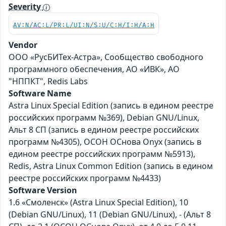
Severity
AV:N/AC:L/PR:L/UI:N/S:U/C:H/I:H/A:H
Vendor
ООО «РусБИТех-Астра», Сообщество свободного
программного обеспечения, АО «ИВК», АО
"НППКТ", Redis Labs
Software Name
Astra Linux Special Edition (запись в едином реестре
российских программ №369), Debian GNU/Linux,
Альт 8 СП (запись в едином реестре российских
программ №4305), ОСОН ОСнова Оnyx (запись в
едином реестре российских программ №5913),
Redis, Astra Linux Common Edition (запись в едином
реестре российских программ №4433)
Software Version
1.6 «Смоленск» (Astra Linux Special Edition), 10
(Debian GNU/Linux), 11 (Debian GNU/Linux), - (Альт 8