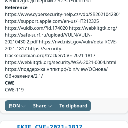
webkit2gtk до версии 2.32.3-1~deb10u1
Reference
https://www.cybersecurity-help.cz/vdb/SB2021042801
https://support.apple.com/en-us/HT212325
https://vuldb.com/?id.174020 https://webkitgtk.org/
https://safe-surf.ru/upload/VULN/VULN-
20210430.2.pdf https://nvd.nist.gov/vuln/detail/CVE-
2021-1817 https://security-
tracker.debian.org/tracker/CVE-2021-1817
https://webkitgtk.org/security/WSA-2021-0004.html
https://поддержка.нппкт.рф/bin/view/ОСнова/
Обновления/2.1/
CWE
CWE-119
JSON
Share
To clipboard
FKIE_CVE-2021-1817