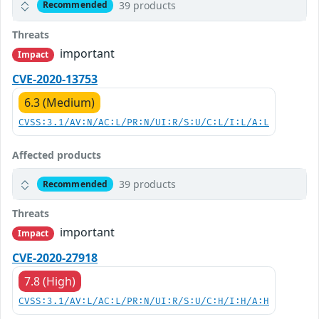
39 products
Recommended
Threats
important
Impact
CVE-2020-13753
6.3 (Medium)
CVSS:3.1/AV:N/AC:L/PR:N/UI:R/S:U/C:L/I:L/A:L
Affected products
39 products
Recommended
Threats
important
Impact
CVE-2020-27918
7.8 (High)
CVSS:3.1/AV:L/AC:L/PR:N/UI:R/S:U/C:H/I:H/A:H