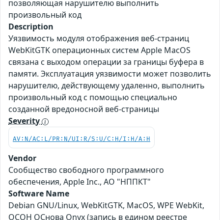
позволяющая нарушителю выполнить
произвольный код
Description
Уязвимость модуля отображения веб-страниц
WebKitGTK операционных систем Apple MacOS
связана с выходом операции за границы буфера в
памяти. Эксплуатация уязвимости может позволить
нарушителю, действующему удаленно, выполнить
произвольный код с помощью специально
созданной вредоносной веб-страницы
Severity
AV:N/AC:L/PR:N/UI:R/S:U/C:H/I:H/A:H
Vendor
Сообщество свободного программного
обеспечения, Apple Inc., АО "НППКТ"
Software Name
Debian GNU/Linux, WebKitGTK, MacOS, WPE WebKit,
ОСОН ОСнова Оnyx (запись в едином реестре