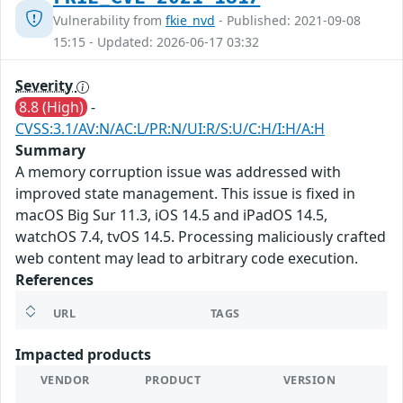
Vulnerability from
fkie_nvd
- Published: 2021-09-08
15:15 - Updated: 2026-06-17 03:32
Severity
8.8 (High)
-
CVSS:3.1/AV:N/AC:L/PR:N/UI:R/S:U/C:H/I:H/A:H
Summary
A memory corruption issue was addressed with
improved state management. This issue is fixed in
macOS Big Sur 11.3, iOS 14.5 and iPadOS 14.5,
watchOS 7.4, tvOS 14.5. Processing maliciously crafted
web content may lead to arbitrary code execution.
References
URL
TAGS
Impacted products
VENDOR
PRODUCT
VERSION