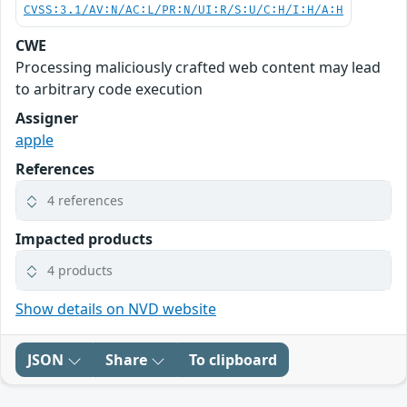
CVSS:3.1/AV:N/AC:L/PR:N/UI:R/S:U/C:H/I:H/A:H
CWE
Processing maliciously crafted web content may lead
to arbitrary code execution
Assigner
apple
References
4 references
Impacted products
4 products
Show details on NVD website
JSON
Share
To clipboard