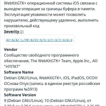
WebKitGTK+ операционной системы iOS связана с
выходом операции за границы буфера в памяти.
Эксплуатация уязвимости может позволить
нарушителю, действующему удаленно, выполнить
произвольный код
Severity
AV:N/AC:L/PR:N/UI:R/S:U/C:H/I:H/A:H
Vendor
Сообщество свободного программного
обеспечения, The WebKitGTK+ Team, Apple Inc., АО
"НППКТ"
Software Name
Debian GNU/Linux, WebKitGTK+, iOS, iPadOS, ОСОН
ОСнова Оnyx (запись в едином реестре российских
программ №5913)
Software Version
9 (Debian GNU/Linux), 10 (Debian GNU/Linux), от