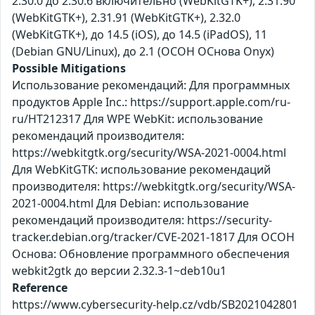
2.30.0 до 2.30.6 включительно (WebKitGTK+), 2.31.90
(WebKitGTK+), 2.31.91 (WebKitGTK+), 2.32.0
(WebKitGTK+), до 14.5 (iOS), до 14.5 (iPadOS), 11
(Debian GNU/Linux), до 2.1 (ОСОН ОСнова Оnyx)
Possible Mitigations
Использование рекомендаций: Для программных
продуктов Apple Inc.: https://support.apple.com/ru-
ru/HT212317 Для WPE WebKit: использование
рекомендаций производителя:
https://webkitgtk.org/security/WSA-2021-0004.html
Для WebKitGTK: использование рекомендаций
производителя: https://webkitgtk.org/security/WSA-
2021-0004.html Для Debian: использование
рекомендаций производителя: https://security-
tracker.debian.org/tracker/CVE-2021-1817 Для ОСОН
Основа: Обновление программного обеспечения
webkit2gtk до версии 2.32.3-1~deb10u1
Reference
https://www.cybersecurity-help.cz/vdb/SB2021042801