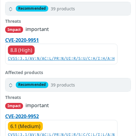
39 products
Recommended
Threats
important
Impact
CVE-2020-9951
8.8 (High)
CVSS:3.1/AV:N/AC:L/PR:N/UI:R/S:U/C:H/I:H/A:H
Affected products
39 products
Recommended
Threats
important
Impact
CVE-2020-9952
6.1 (Medium)
CVSS:3.1/AV:N/AC:L/PR:N/UI:R/S:C/C:L/I:L/A:N