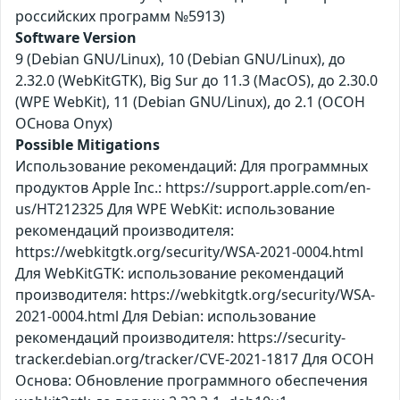
российских программ №5913)
Software Version
9 (Debian GNU/Linux), 10 (Debian GNU/Linux), до
2.32.0 (WebKitGTK), Big Sur до 11.3 (MacOS), до 2.30.0
(WPE WebKit), 11 (Debian GNU/Linux), до 2.1 (ОСОН
ОСнова Оnyx)
Possible Mitigations
Использование рекомендаций: Для программных
продуктов Apple Inc.: https://support.apple.com/en-
us/HT212325 Для WPE WebKit: использование
рекомендаций производителя:
https://webkitgtk.org/security/WSA-2021-0004.html
Для WebKitGTK: использование рекомендаций
производителя: https://webkitgtk.org/security/WSA-
2021-0004.html Для Debian: использование
рекомендаций производителя: https://security-
tracker.debian.org/tracker/CVE-2021-1817 Для ОСОН
Основа: Обновление программного обеспечения