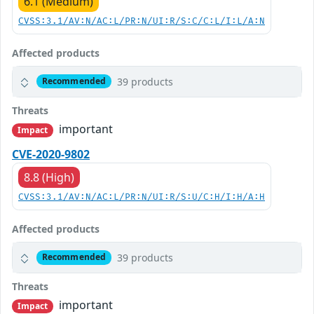
6.1 (Medium)
CVSS:3.1/AV:N/AC:L/PR:N/UI:R/S:C/C:L/I:L/A:N
Affected products
39 products
Recommended
Threats
important
Impact
CVE-2020-9802
8.8 (High)
CVSS:3.1/AV:N/AC:L/PR:N/UI:R/S:U/C:H/I:H/A:H
Affected products
39 products
Recommended
Threats
important
Impact