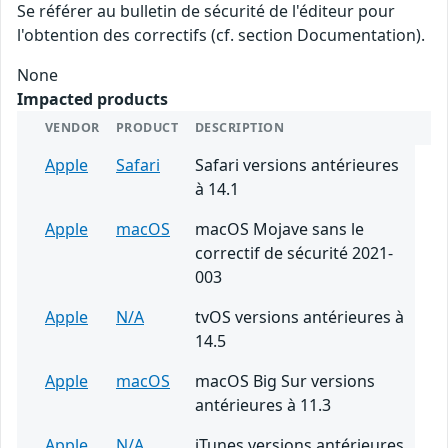
Se référer au bulletin de sécurité de l'éditeur pour
l'obtention des correctifs (cf. section Documentation).
None
Impacted products
VENDOR
PRODUCT
DESCRIPTION
Apple
Safari
Safari versions antérieures
à 14.1
Apple
macOS
macOS Mojave sans le
correctif de sécurité 2021-
003
Apple
N/A
tvOS versions antérieures à
14.5
Apple
macOS
macOS Big Sur versions
antérieures à 11.3
Apple
N/A
iTunes versions antérieures