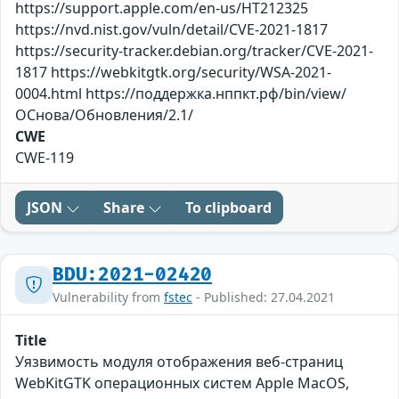
https://support.apple.com/en-us/HT212325
https://nvd.nist.gov/vuln/detail/CVE-2021-1817
https://security-tracker.debian.org/tracker/CVE-2021-
1817 https://webkitgtk.org/security/WSA-2021-
0004.html https://поддержка.нппкт.рф/bin/view/
ОСнова/Обновления/2.1/
CWE
CWE-119
JSON
Share
To clipboard
BDU:2021-02420
Vulnerability from
fstec
- Published: 27.04.2021
Title
Уязвимость модуля отображения веб-страниц
WebKitGTK операционных систем Apple MacOS,