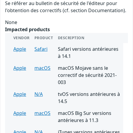
Se référer au bulletin de sécurité de l'éditeur pour
l'obtention des correctifs (cf. section Documentation).
None
Impacted products
VENDOR
PRODUCT
DESCRIPTION
Apple
Safari
Safari versions antérieures
à 14.1
Apple
macOS
macOS Mojave sans le
correctif de sécurité 2021-
003
Apple
N/A
tvOS versions antérieures à
14.5
Apple
macOS
macOS Big Sur versions
antérieures à 11.3
Apple
N/A
iTunes versions antérieures