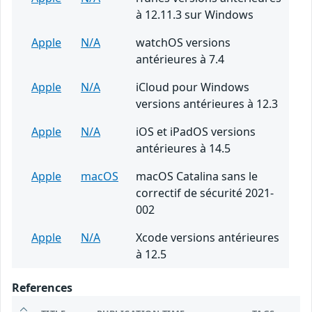
à 12.11.3 sur Windows
Apple
N/A
watchOS versions
antérieures à 7.4
Apple
N/A
iCloud pour Windows
versions antérieures à 12.3
Apple
N/A
iOS et iPadOS versions
antérieures à 14.5
Apple
macOS
macOS Catalina sans le
correctif de sécurité 2021-
002
Apple
N/A
Xcode versions antérieures
à 12.5
References