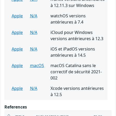
à 12.11.3 sur Windows
Apple
N/A
watchOS versions
antérieures à 7.4
Apple
N/A
iCloud pour Windows
versions antérieures à 12.3
Apple
N/A
iOS et iPadOS versions
antérieures à 14.5
Apple
macOS
macOS Catalina sans le
correctif de sécurité 2021-
002
Apple
N/A
Xcode versions antérieures
à 12.5
References