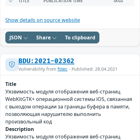
TITLE
PUBLICATION TIME
TAGS
Show details on source website
JSON
Share
To clipboard
BDU:2021-02362
Vulnerability from
fstec
- Published: 28.04.2021
Title
Уязвимость модуля отображения веб-страниц
WebKitGTK+ операционной системы iOS, связанная
с выходом операции за границы буфера в памяти,
позволяющая нарушителю выполнить
произвольный код
Description
Уязвимость модуля отображения веб-страниц