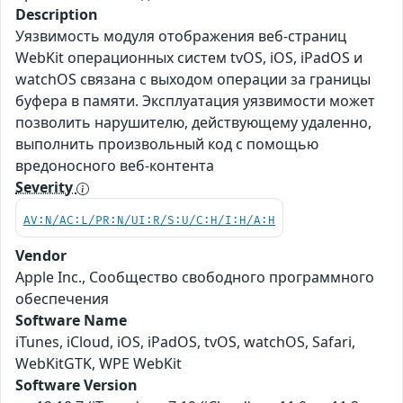
Description
Уязвимость модуля отображения веб-страниц
WebKit операционных систем tvOS, iOS, iPadOS и
watchOS связана с выходом операции за границы
буфера в памяти. Эксплуатация уязвимости может
позволить нарушителю, действующему удаленно,
выполнить произвольный код с помощью
вредоносного веб-контента
Severity
AV:N/AC:L/PR:N/UI:R/S:U/C:H/I:H/A:H
Vendor
Apple Inc., Сообщество свободного программного
обеспечения
Software Name
iTunes, iCloud, iOS, iPadOS, tvOS, watchOS, Safari,
WebKitGTK, WPE WebKit
Software Version