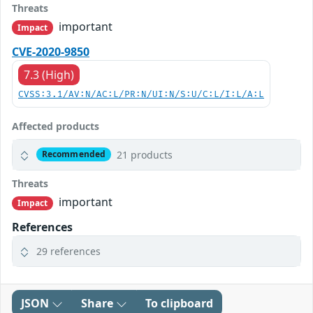
Threats
important
Impact
CVE-2020-9850
7.3 (High)
CVSS:3.1/AV:N/AC:L/PR:N/UI:N/S:U/C:L/I:L/A:L
Affected products
21 products
Recommended
Threats
important
Impact
References
29 references
JSON
Share
To clipboard