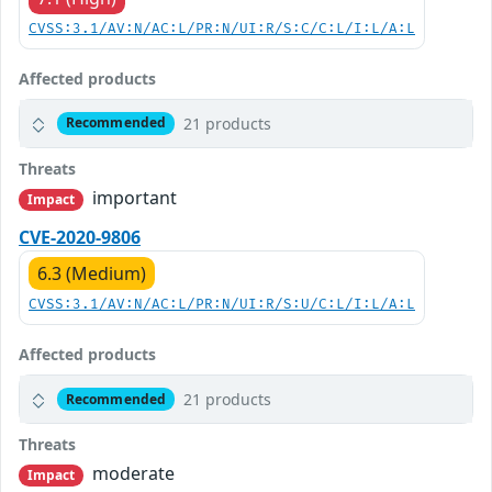
CVSS:3.1/AV:N/AC:L/PR:N/UI:R/S:C/C:L/I:L/A:L
Affected products
21 products
Recommended
Threats
important
Impact
CVE-2020-9806
6.3 (Medium)
CVSS:3.1/AV:N/AC:L/PR:N/UI:R/S:U/C:L/I:L/A:L
Affected products
21 products
Recommended
Threats
moderate
Impact