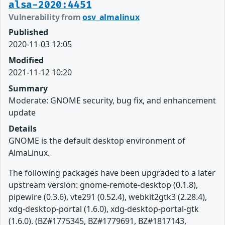
alsa-2020:4451
Vulnerability from
osv_almalinux
Published
2020-11-03 12:05
Modified
2021-11-12 10:20
Summary
Moderate: GNOME security, bug fix, and enhancement
update
Details
GNOME is the default desktop environment of
AlmaLinux.
The following packages have been upgraded to a later
upstream version: gnome-remote-desktop (0.1.8),
pipewire (0.3.6), vte291 (0.52.4), webkit2gtk3 (2.28.4),
xdg-desktop-portal (1.6.0), xdg-desktop-portal-gtk
(1.6.0). (BZ#1775345, BZ#1779691, BZ#1817143,