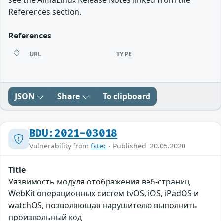
see the AlmaLinux Release Notes linked from the
References section.
References
URL
TYPE
JSON
Share
To clipboard
BDU:2021-03018
Vulnerability from
fstec
- Published: 20.05.2020
Title
Уязвимость модуля отображения веб-страниц
WebKit операционных систем tvOS, iOS, iPadOS и
watchOS, позволяющая нарушителю выполнить
произвольный код