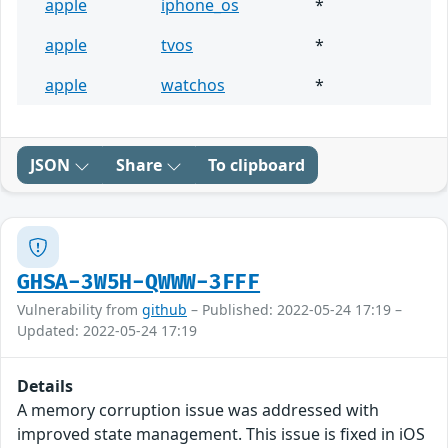
apple
iphone_os
*
apple
tvos
*
apple
watchos
*
JSON
Share
To clipboard
GHSA-3W5H-QWWW-3FFF
Vulnerability from
github
– Published: 2022-05-24 17:19 –
Updated: 2022-05-24 17:19
Details
A memory corruption issue was addressed with
improved state management. This issue is fixed in iOS