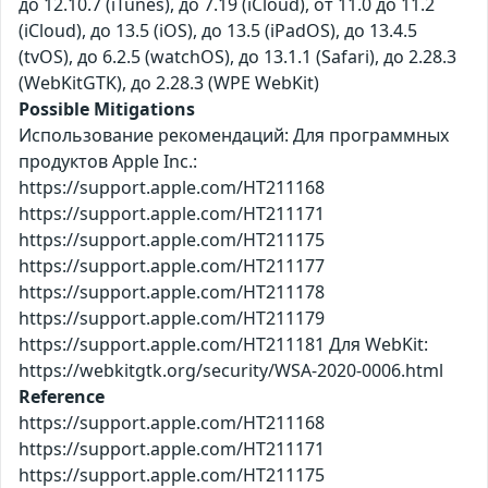
до 12.10.7 (iTunes), до 7.19 (iCloud), от 11.0 до 11.2
(iCloud), до 13.5 (iOS), до 13.5 (iPadOS), до 13.4.5
(tvOS), до 6.2.5 (watchOS), до 13.1.1 (Safari), до 2.28.3
(WebKitGTK), до 2.28.3 (WPE WebKit)
Possible Mitigations
Использование рекомендаций: Для программных
продуктов Apple Inc.:
https://support.apple.com/HT211168
https://support.apple.com/HT211171
https://support.apple.com/HT211175
https://support.apple.com/HT211177
https://support.apple.com/HT211178
https://support.apple.com/HT211179
https://support.apple.com/HT211181 Для WebKit:
https://webkitgtk.org/security/WSA-2020-0006.html
Reference
https://support.apple.com/HT211168
https://support.apple.com/HT211171
https://support.apple.com/HT211175