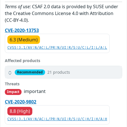
Terms of use:
CSAF 2.0 data is provided by SUSE under
the Creative Commons License 4.0 with Attribution
(CC-BY-4.0).
CVE-2020-13753
6.3 (Medium)
CVSS:3.1/AV:N/AC:L/PR:N/UI:R/S:U/C:L/I:L/A:L
Affected products
21 products
Recommended
Threats
important
Impact
CVE-2020-9802
8.8 (High)
CVSS:3.1/AV:N/AC:L/PR:N/UI:R/S:U/C:H/I:H/A:H