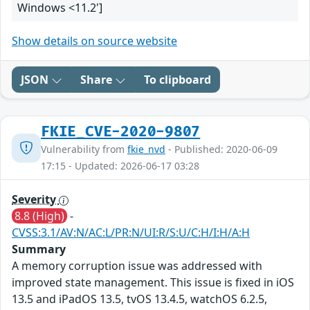
Windows <11.2']
Show details on source website
JSON
Share
To clipboard
FKIE_CVE-2020-9807
Vulnerability from
fkie_nvd
- Published: 2020-06-09
17:15 - Updated: 2026-06-17 03:28
Severity
8.8 (High)
-
CVSS:3.1/AV:N/AC:L/PR:N/UI:R/S:U/C:H/I:H/A:H
Summary
A memory corruption issue was addressed with
improved state management. This issue is fixed in iOS
13.5 and iPadOS 13.5, tvOS 13.4.5, watchOS 6.2.5,