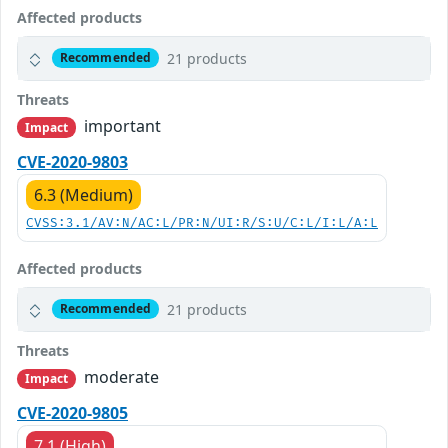
Affected products
21 products
Recommended
Threats
important
Impact
CVE-2020-9803
6.3 (Medium)
CVSS:3.1/AV:N/AC:L/PR:N/UI:R/S:U/C:L/I:L/A:L
Affected products
21 products
Recommended
Threats
moderate
Impact
CVE-2020-9805
7.1 (High)