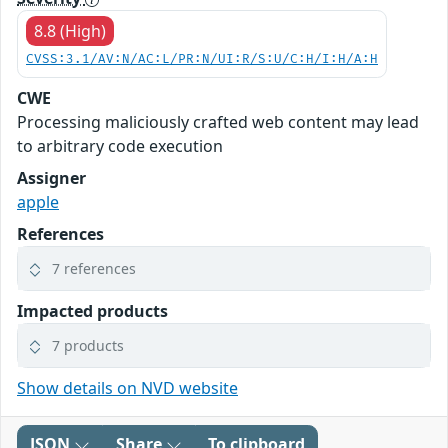
8.8 (High)
CVSS:3.1/AV:N/AC:L/PR:N/UI:R/S:U/C:H/I:H/A:H
CWE
Processing maliciously crafted web content may lead
to arbitrary code execution
Assigner
apple
References
7 references
Impacted products
7 products
Show details on NVD website
JSON
Share
To clipboard