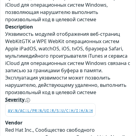
iCloud для операционных систем Windows,
позволяющая нарушителю выполнить
произвольный код в целевой системе
Description
Уязвимость модулей отображения веб-страниц
WebKitGTK и WPE WebKit операционных систем
Apple iPadOS, watchOS, iOS, tvOS, браузера Safari,
мультимедийного проигрывателя iTunes и сервиса
iCloud для операционных систем Windows связана с
записью за границами буфера в памяти.
Эксплуатация уязвимости может позволить
нарушителю, действующему удаленно, выполнить
произвольный код в целевой системе
Severity
AV:N/AC:L/PR:N/UI:R/S:U/C:H/I:H/A:H
Vendor
Red Hat Inc., Сообщество свободного