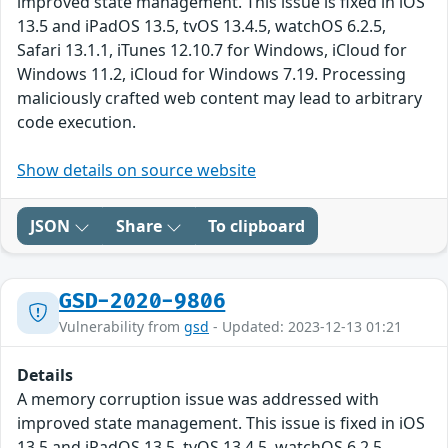
improved state management. This issue is fixed in iOS
13.5 and iPadOS 13.5, tvOS 13.4.5, watchOS 6.2.5,
Safari 13.1.1, iTunes 12.10.7 for Windows, iCloud for
Windows 11.2, iCloud for Windows 7.19. Processing
maliciously crafted web content may lead to arbitrary
code execution.
Show details on source website
JSON
Share
To clipboard
GSD-2020-9806
Vulnerability from
gsd
- Updated: 2023-12-13 01:21
Details
A memory corruption issue was addressed with
improved state management. This issue is fixed in iOS
13.5 and iPadOS 13.5, tvOS 13.4.5, watchOS 6.2.5,