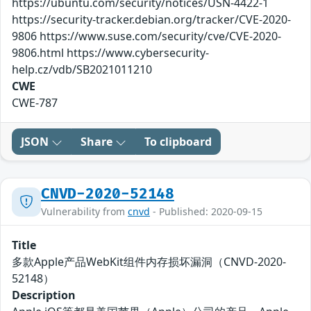
https://ubuntu.com/security/notices/USN-4422-1
https://security-tracker.debian.org/tracker/CVE-2020-
9806 https://www.suse.com/security/cve/CVE-2020-
9806.html https://www.cybersecurity-
help.cz/vdb/SB2021011210
CWE
CWE-787
JSON
Share
To clipboard
CNVD-2020-52148
Vulnerability from
cnvd
- Published: 2020-09-15
Title
多款Apple产品WebKit组件内存损坏漏洞（CNVD-2020-
52148）
Description