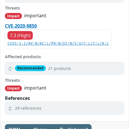
Threats
important
Impact
CVE-2020-9850
7.3 (High)
CVSS:3.1/AV:N/AC:L/PR:N/UI:N/S:U/C:L/I:L/A:L
Affected products
21 products
Recommended
Threats
important
Impact
References
29 references