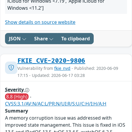
iCloud for Windows <7.19', 'Apple iCloud for
Windows <11.2']
Show details on source website
JSON
Share
To clipboard
FKIE_CVE-2020-9806
Vulnerability from
fkie_nvd
- Published: 2020-06-09
17:15 - Updated: 2026-06-17 03:28
Severity
8.8 (High)
-
CVSS:3.1/AV:N/AC:L/PR:N/UI:R/S:U/C:H/I:H/A:H
Summary
A memory corruption issue was addressed with
improved state management. This issue is fixed in iOS