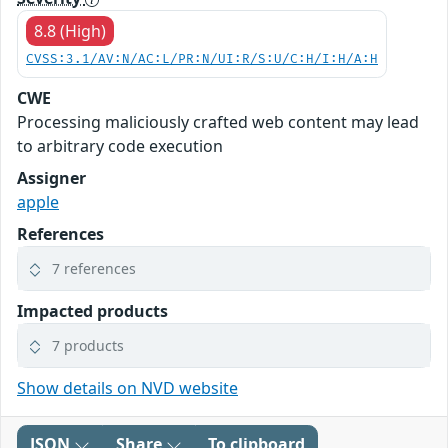
8.8 (High)
CVSS:3.1/AV:N/AC:L/PR:N/UI:R/S:U/C:H/I:H/A:H
CWE
Processing maliciously crafted web content may lead
to arbitrary code execution
Assigner
apple
References
7 references
Impacted products
7 products
Show details on NVD website
JSON
Share
To clipboard