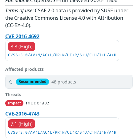
Patchnames:
openSUSE-Tumbleweed-2024-11506
Terms of use:
CSAF 2.0 data is provided by SUSE under
the Creative Commons License 4.0 with Attribution
(CC-BY-4.0).
CVE-2016-4692
8.8 (High)
CVSS:3.0/AV:N/AC:L/PR:N/UI:R/S:U/C:H/I:H/A:H
Affected products
48 products
Recommended
Threats
moderate
Impact
CVE-2016-4743
7.1 (High)
CVSS:3.0/AV:L/AC:L/PR:N/UI:R/S:U/C:H/I:N/A:H