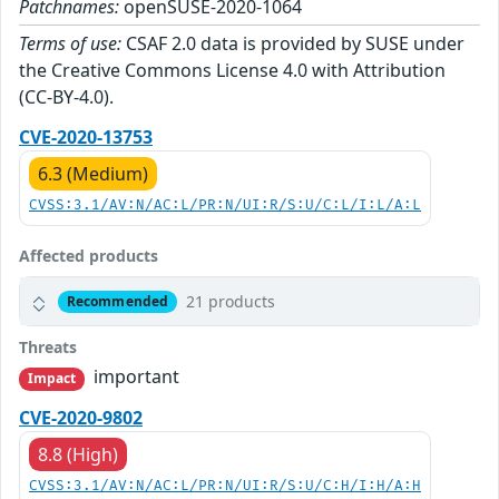
Patchnames:
openSUSE-2020-1064
Terms of use:
CSAF 2.0 data is provided by SUSE under
the Creative Commons License 4.0 with Attribution
(CC-BY-4.0).
CVE-2020-13753
6.3 (Medium)
CVSS:3.1/AV:N/AC:L/PR:N/UI:R/S:U/C:L/I:L/A:L
Affected products
21 products
Recommended
Threats
important
Impact
CVE-2020-9802
8.8 (High)
CVSS:3.1/AV:N/AC:L/PR:N/UI:R/S:U/C:H/I:H/A:H