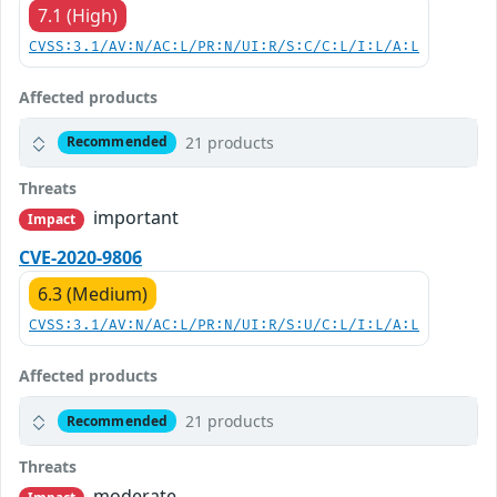
7.1 (High)
CVSS:3.1/AV:N/AC:L/PR:N/UI:R/S:C/C:L/I:L/A:L
Affected products
21 products
Recommended
Threats
important
Impact
CVE-2020-9806
6.3 (Medium)
CVSS:3.1/AV:N/AC:L/PR:N/UI:R/S:U/C:L/I:L/A:L
Affected products
21 products
Recommended
Threats
moderate