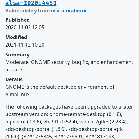
alsa-2020:4451
Vulnerability from
osv_almalinux
Published
2020-11-03 12:05
Modified
2021-11-12 10:20
Summary
Moderate: GNOME security, bug fix, and enhancement
update
Details
GNOME is the default desktop environment of
AlmaLinux.
The following packages have been upgraded to a later
upstream version: gnome-remote-desktop (0.1.8),
pipewire (0.3.6), vte291 (0.52.4), webkit2gtk3 (2.28.4),
xdg-desktop-portal (1.6.0), xdg-desktop-portal-gtk
(1.6.0). (BZ#1775345, BZ#1779691, BZ#1817143,