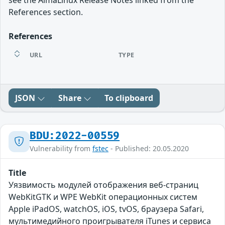
see the AlmaLinux Release Notes linked from the
References section.
References
URL
TYPE
JSON
Share
To clipboard
BDU:2022-00559
Vulnerability from
fstec
- Published: 20.05.2020
Title
Уязвимость модулей отображения веб-страниц
WebKitGTK и WPE WebKit операционных систем
Apple iPadOS, watchOS, iOS, tvOS, браузера Safari,
мультимедийного проигрывателя iTunes и сервиса