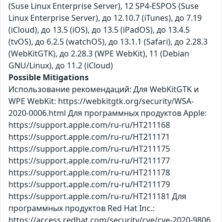
(Suse Linux Enterprise Server), 12 SP4-ESPOS (Suse
Linux Enterprise Server), до 12.10.7 (iTunes), до 7.19
(iCloud), до 13.5 (iOS), до 13.5 (iPadOS), до 13.4.5
(tvOS), до 6.2.5 (watchOS), до 13.1.1 (Safari), до 2.28.3
(WebKitGTK), до 2.28.3 (WPE WebKit), 11 (Debian
GNU/Linux), до 11.2 (iCloud)
Possible Mitigations
Использование рекомендаций: Для WebKitGTK и
WPE WebKit: https://webkitgtk.org/security/WSA-
2020-0006.html Для программных продуктов Apple:
https://support.apple.com/ru-ru/HT211168
https://support.apple.com/ru-ru/HT211171
https://support.apple.com/ru-ru/HT211175
https://support.apple.com/ru-ru/HT211177
https://support.apple.com/ru-ru/HT211178
https://support.apple.com/ru-ru/HT211179
https://support.apple.com/ru-ru/HT211181 Для
программных продуктов Red Hat Inc.:
https://access.redhat.com/security/cve/cve-2020-9806