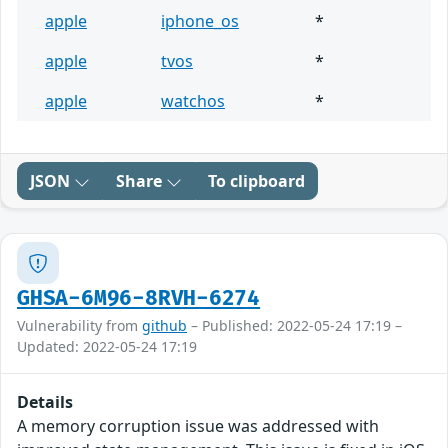
apple
iphone_os
*
apple
tvos
*
apple
watchos
*
JSON
Share
To clipboard
GHSA-6M96-8RVH-6274
Vulnerability from
github
– Published: 2022-05-24 17:19 –
Updated: 2022-05-24 17:19
Details
A memory corruption issue was addressed with