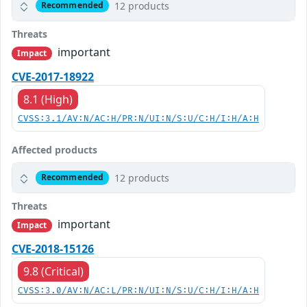
12 products
Recommended
Threats
important
Impact
CVE-2017-18922
8.1 (High)
CVSS:3.1/AV:N/AC:H/PR:N/UI:N/S:U/C:H/I:H/A:H
Affected products
12 products
Recommended
Threats
important
Impact
CVE-2018-15126
9.8 (Critical)
CVSS:3.0/AV:N/AC:L/PR:N/UI:N/S:U/C:H/I:H/A:H