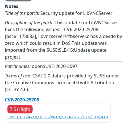
Notes
Title of the patch:
Security update for LibVNCServer
Description of the patch:
This update for LibVNCServer
fixes the following issues: - CVE-2020-25708
[bsc#1178682], libvncserver/rfbserver.c has a divide by
zero which could result in DoS This update was
imported from the SUSE:SLE-15:Update update
project.
Patchnames:
openSUSE-2020-2097
Terms of use:
CSAF 2.0 data is provided by SUSE under
the Creative Commons License 4.0 with Attribution
(CC-BY-4.0).
CVE-2020-25708
7.5 (High)
CVSS:3.1/AV:N/AC:L/PR:N/UI:N/S:U/C:N/I:N/A:H