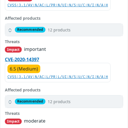
CVSS:3.1/AV:N/AC:L/PR:N/UI:N/S:U/C:N/I:N/A:H
Affected products
12 products
Recommended
Threats
important
Impact
CVE-2020-14397
6.5 (Medium)
CVSS:3.1/AV:N/AC:L/PR:L/UI:N/S:U/C:N/I:N/A:H
Affected products
12 products
Recommended
Threats
moderate
Impact