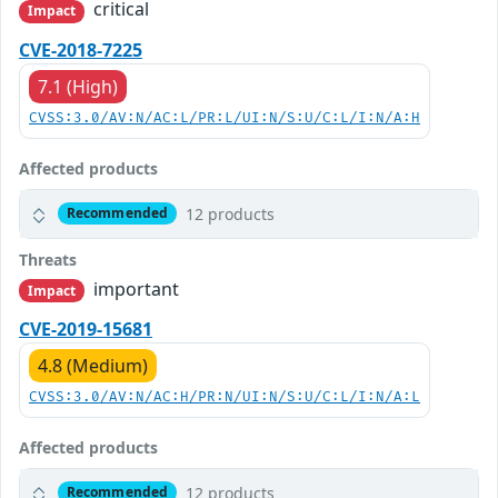
critical
Impact
CVE-2018-7225
7.1 (High)
CVSS:3.0/AV:N/AC:L/PR:L/UI:N/S:U/C:L/I:N/A:H
Affected products
12 products
Recommended
Threats
important
Impact
CVE-2019-15681
4.8 (Medium)
CVSS:3.0/AV:N/AC:H/PR:N/UI:N/S:U/C:L/I:N/A:L
Affected products
12 products
Recommended