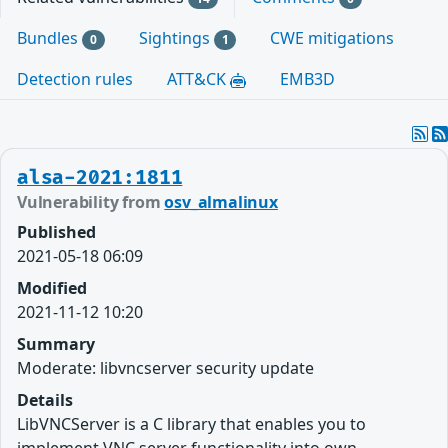
Bundles
Sightings
CWE mitigations
0
1
Detection rules
ATT&CK
EMB3D
alsa-2021:1811
Vulnerability from
osv_almalinux
Published
2021-05-18 06:09
Modified
2021-11-12 10:20
Summary
Moderate: libvncserver security update
Details
LibVNCServer is a C library that enables you to