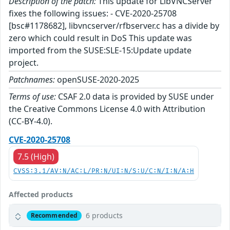
Description of the patch:
This update for LibVNCServer
fixes the following issues: - CVE-2020-25708
[bsc#1178682], libvncserver/rfbserver.c has a divide by
zero which could result in DoS This update was
imported from the SUSE:SLE-15:Update update
project.
Patchnames:
openSUSE-2020-2025
Terms of use:
CSAF 2.0 data is provided by SUSE under
the Creative Commons License 4.0 with Attribution
(CC-BY-4.0).
CVE-2020-25708
7.5 (High)
CVSS:3.1/AV:N/AC:L/PR:N/UI:N/S:U/C:N/I:N/A:H
Affected products
6 products
Recommended