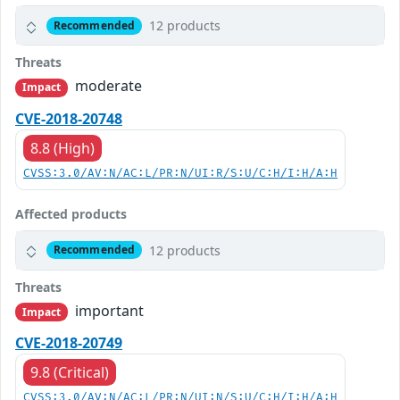
12 products
Recommended
Threats
moderate
Impact
CVE-2018-20748
8.8 (High)
CVSS:3.0/AV:N/AC:L/PR:N/UI:R/S:U/C:H/I:H/A:H
Affected products
12 products
Recommended
Threats
important
Impact
CVE-2018-20749
9.8 (Critical)
CVSS:3.0/AV:N/AC:L/PR:N/UI:N/S:U/C:H/I:H/A:H