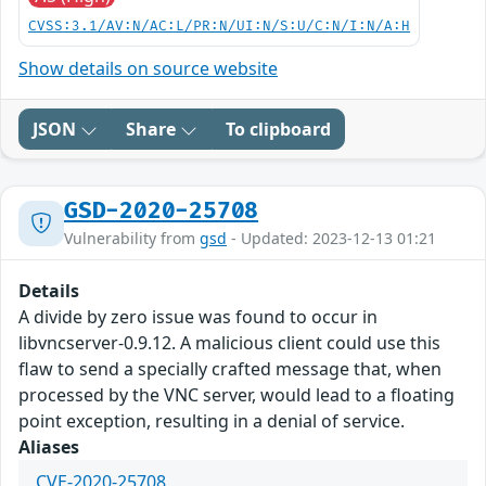
CVSS:3.1/AV:N/AC:L/PR:N/UI:N/S:U/C:N/I:N/A:H
Show details on source website
JSON
Share
To clipboard
GSD-2020-25708
Vulnerability from
gsd
- Updated: 2023-12-13 01:21
Details
A divide by zero issue was found to occur in
libvncserver-0.9.12. A malicious client could use this
flaw to send a specially crafted message that, when
processed by the VNC server, would lead to a floating
point exception, resulting in a denial of service.
Aliases
CVE-2020-25708