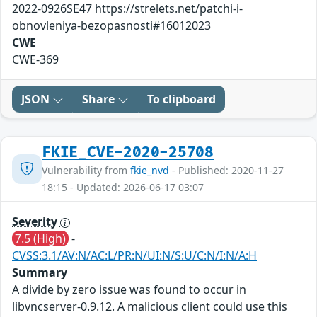
2022-0926SE47 https://strelets.net/patchi-i-
obnovleniya-bezopasnosti#16012023
CWE
CWE-369
JSON
Share
To clipboard
FKIE_CVE-2020-25708
Vulnerability from
fkie_nvd
- Published: 2020-11-27
18:15 - Updated: 2026-06-17 03:07
Severity
7.5 (High)
-
CVSS:3.1/AV:N/AC:L/PR:N/UI:N/S:U/C:N/I:N/A:H
Summary
A divide by zero issue was found to occur in
libvncserver-0.9.12. A malicious client could use this