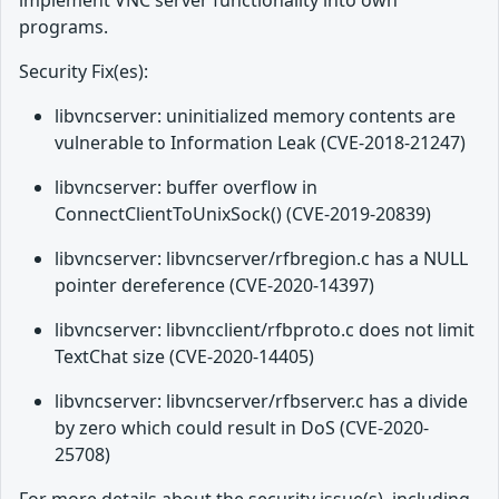
implement VNC server functionality into own
programs.
Security Fix(es):
libvncserver: uninitialized memory contents are
vulnerable to Information Leak (CVE-2018-21247)
libvncserver: buffer overflow in
ConnectClientToUnixSock() (CVE-2019-20839)
libvncserver: libvncserver/rfbregion.c has a NULL
pointer dereference (CVE-2020-14397)
libvncserver: libvncclient/rfbproto.c does not limit
TextChat size (CVE-2020-14405)
libvncserver: libvncserver/rfbserver.c has a divide
by zero which could result in DoS (CVE-2020-
25708)