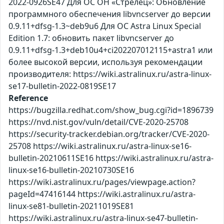
2022-0926SE47 Для ОС ОН «Стрелец»: Обновление
программного обеспечения libvncserver до версии
0.9.11+dfsg-1.3~deb9u6 Для ОС Astra Linux Special
Edition 1.7: обновить пакет libvncserver до
0.9.11+dfsg-1.3+deb10u4+ci202207012115+astra1 или
более высокой версии, используя рекомендации
производителя: https://wiki.astralinux.ru/astra-linux-
se17-bulletin-2022-0819SE17
Reference
https://bugzilla.redhat.com/show_bug.cgi?id=1896739
https://nvd.nist.gov/vuln/detail/CVE-2020-25708
https://security-tracker.debian.org/tracker/CVE-2020-
25708 https://wiki.astralinux.ru/astra-linux-se16-
bulletin-20210611SE16 https://wiki.astralinux.ru/astra-
linux-se16-bulletin-20210730SE16
https://wiki.astralinux.ru/pages/viewpage.action?
pageId=47416144 https://wiki.astralinux.ru/astra-
linux-se81-bulletin-20211019SE81
https://wiki.astralinux.ru/astra-linux-se47-bulletin-