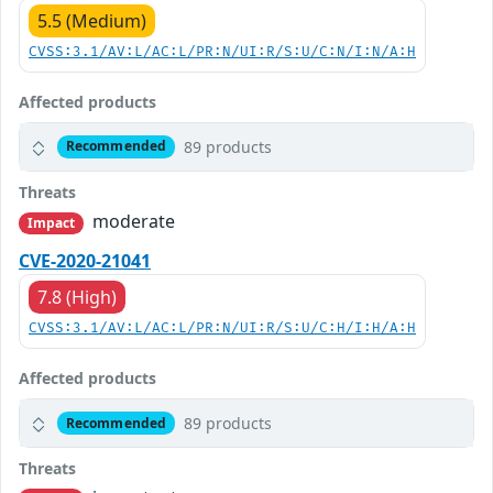
5.5 (Medium)
CVSS:3.1/AV:L/AC:L/PR:N/UI:R/S:U/C:N/I:N/A:H
Affected products
89 products
Recommended
Threats
moderate
Impact
CVE-2020-21041
7.8 (High)
CVSS:3.1/AV:L/AC:L/PR:N/UI:R/S:U/C:H/I:H/A:H
Affected products
89 products
Recommended
Threats