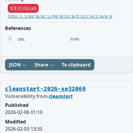
9.8 (Critical)
CVSS:3.1/AV:N/AC:L/PR:N/UI:N/S:U/C:H/I:H/A:H
References
URL
TYPE
JSON
Share
To clipboard
cleanstart-2026-xe32069
Vulnerability from
cleanstart
Published
2026-02-06 01:10
Modified
2026-02-03 13:35