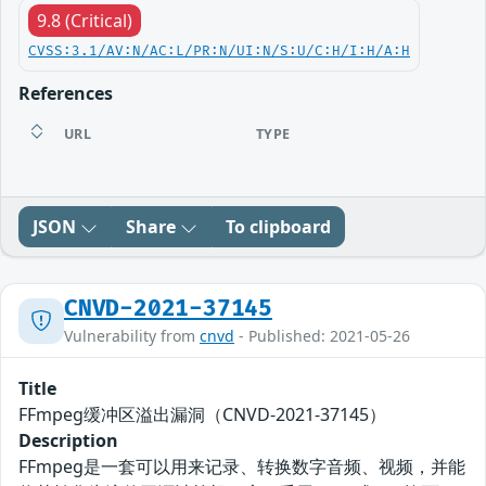
9.8 (Critical)
CVSS:3.1/AV:N/AC:L/PR:N/UI:N/S:U/C:H/I:H/A:H
References
URL
TYPE
JSON
Share
To clipboard
CNVD-2021-37145
Vulnerability from
cnvd
- Published: 2021-05-26
Title
FFmpeg缓冲区溢出漏洞（CNVD-2021-37145）
Description
FFmpeg是一套可以用来记录、转换数字音频、视频，并能