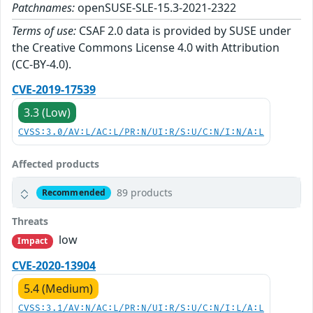
Patchnames:
openSUSE-SLE-15.3-2021-2322
Terms of use:
CSAF 2.0 data is provided by SUSE under
the Creative Commons License 4.0 with Attribution
(CC-BY-4.0).
CVE-2019-17539
3.3 (Low)
CVSS:3.0/AV:L/AC:L/PR:N/UI:R/S:U/C:N/I:N/A:L
Affected products
89 products
Recommended
Threats
low
Impact
CVE-2020-13904
5.4 (Medium)
CVSS:3.1/AV:N/AC:L/PR:N/UI:R/S:U/C:N/I:L/A:L