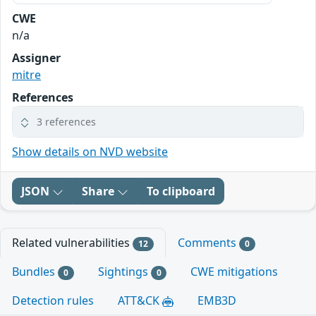
CWE
n/a
Assigner
mitre
References
3 references
Show details on NVD website
JSON
Share
To clipboard
Related vulnerabilities
Comments
12
0
Bundles
Sightings
CWE mitigations
0
0
Detection rules
ATT&CK
EMB3D