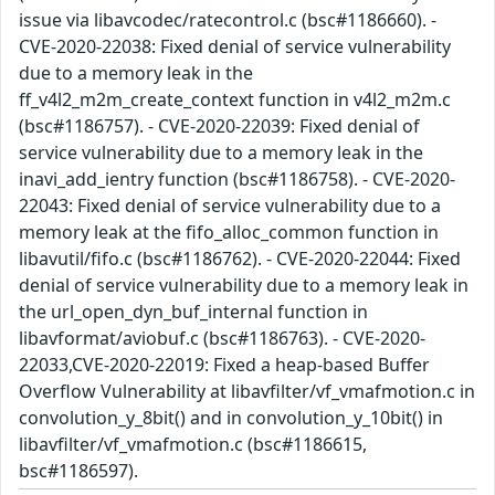
issue via libavcodec/ratecontrol.c (bsc#1186660). -
CVE-2020-22038: Fixed denial of service vulnerability
due to a memory leak in the
ff_v4l2_m2m_create_context function in v4l2_m2m.c
(bsc#1186757). - CVE-2020-22039: Fixed denial of
service vulnerability due to a memory leak in the
inavi_add_ientry function (bsc#1186758). - CVE-2020-
22043: Fixed denial of service vulnerability due to a
memory leak at the fifo_alloc_common function in
libavutil/fifo.c (bsc#1186762). - CVE-2020-22044: Fixed
denial of service vulnerability due to a memory leak in
the url_open_dyn_buf_internal function in
libavformat/aviobuf.c (bsc#1186763). - CVE-2020-
22033,CVE-2020-22019: Fixed a heap-based Buffer
Overflow Vulnerability at libavfilter/vf_vmafmotion.c in
convolution_y_8bit() and in convolution_y_10bit() in
libavfilter/vf_vmafmotion.c (bsc#1186615,
bsc#1186597).