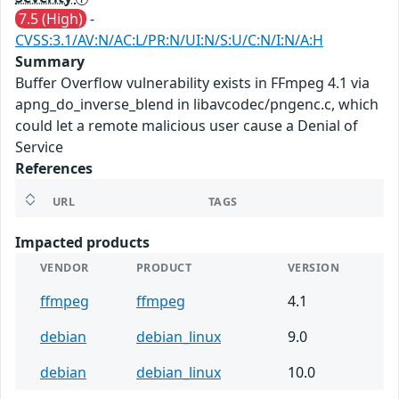
7.5 (High)
-
CVSS:3.1/AV:N/AC:L/PR:N/UI:N/S:U/C:N/I:N/A:H
Summary
Buffer Overflow vulnerability exists in FFmpeg 4.1 via
apng_do_inverse_blend in libavcodec/pngenc.c, which
could let a remote malicious user cause a Denial of
Service
References
URL
TAGS
Impacted products
VENDOR
PRODUCT
VERSION
ffmpeg
ffmpeg
4.1
debian
debian_linux
9.0
debian
debian_linux
10.0