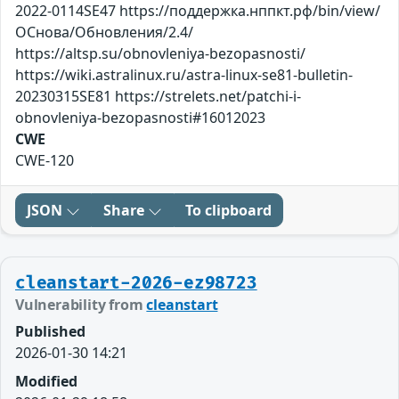
2022-0114SE47 https://поддержка.нппкт.рф/bin/view/
ОСнова/Обновления/2.4/
https://altsp.su/obnovleniya-bezopasnosti/
https://wiki.astralinux.ru/astra-linux-se81-bulletin-
20230315SE81 https://strelets.net/patchi-i-
obnovleniya-bezopasnosti#16012023
CWE
CWE-120
JSON
Share
To clipboard
cleanstart-2026-ez98723
Vulnerability from
cleanstart
Published
2026-01-30 14:21
Modified