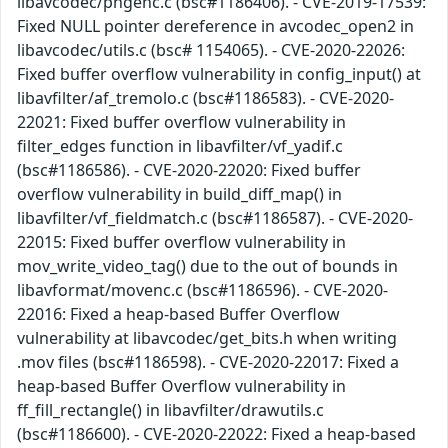
libavcodec/pngenc.c (bsc#1186406). - CVE-2019-17539:
Fixed NULL pointer dereference in avcodec_open2 in
libavcodec/utils.c (bsc# 1154065). - CVE-2020-22026:
Fixed buffer overflow vulnerability in config_input() at
libavfilter/af_tremolo.c (bsc#1186583). - CVE-2020-
22021: Fixed buffer overflow vulnerability in
filter_edges function in libavfilter/vf_yadif.c
(bsc#1186586). - CVE-2020-22020: Fixed buffer
overflow vulnerability in build_diff_map() in
libavfilter/vf_fieldmatch.c (bsc#1186587). - CVE-2020-
22015: Fixed buffer overflow vulnerability in
mov_write_video_tag() due to the out of bounds in
libavformat/movenc.c (bsc#1186596). - CVE-2020-
22016: Fixed a heap-based Buffer Overflow
vulnerability at libavcodec/get_bits.h when writing
.mov files (bsc#1186598). - CVE-2020-22017: Fixed a
heap-based Buffer Overflow vulnerability in
ff_fill_rectangle() in libavfilter/drawutils.c
(bsc#1186600). - CVE-2020-22022: Fixed a heap-based