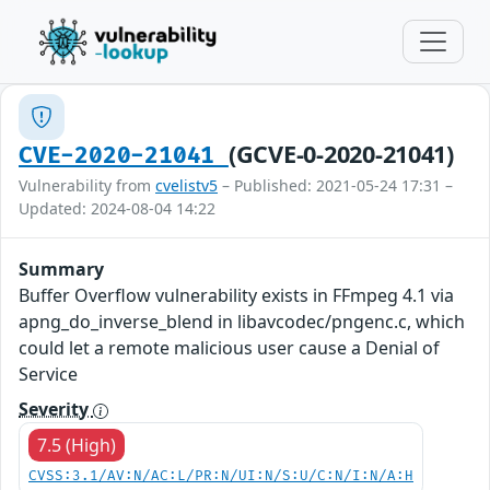
(GCVE-0-2020-21041)
CVE-2020-21041
Vulnerability from
cvelistv5
– Published: 2021-05-24 17:31 –
Updated: 2024-08-04 14:22
Summary
Buffer Overflow vulnerability exists in FFmpeg 4.1 via
apng_do_inverse_blend in libavcodec/pngenc.c, which
could let a remote malicious user cause a Denial of
Service
Severity
7.5 (High)
CVSS:3.1/AV:N/AC:L/PR:N/UI:N/S:U/C:N/I:N/A:H