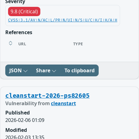
Severity
9.8 (Critical)
CVSS:3.1/AV:N/AC:L/PR:N/UI:N/S:U/C:H/I:H/A:H
References
URL
TYPE
JSON
Share
To clipboard
cleanstart-2026-ps82605
Vulnerability from
cleanstart
Published
2026-02-06 01:09
Modified
2026-02-03 13:35