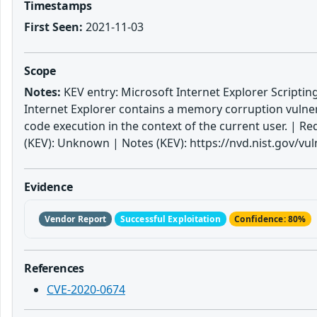
Timestamps
First Seen:
2021-11-03
Scope
Notes:
KEV entry: Microsoft Internet Explorer Scriptin
Internet Explorer contains a memory corruption vulner
code execution in the context of the current user. | 
(KEV): Unknown | Notes (KEV): https://nvd.nist.gov/vu
Evidence
Vendor Report
Successful Exploitation
Confidence: 80%
References
CVE-2020-0674