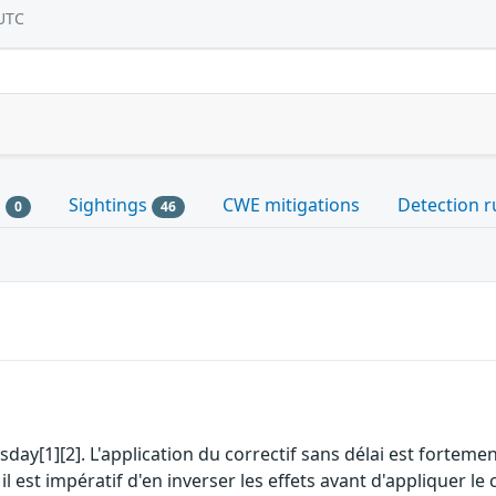
UTC
s
Sightings
CWE mitigations
Detection r
0
46
esday[1][2]. L'application du correctif sans délai est fort
st impératif d'en inverser les effets avant d'appliquer le c