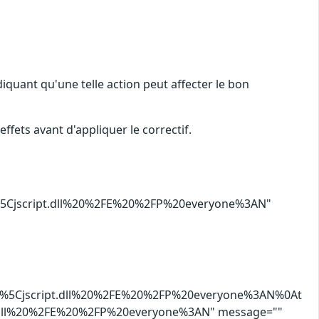
iquant qu'une telle action peut affecter le bon
effets avant d'appliquer le correctif.
5Cjscript.dll%20%2FE%20%2FP%20everyone%3AN"
%5Cjscript.dll%20%2FE%20%2FP%20everyone%3AN%0At
.dll%20%2FE%20%2FP%20everyone%3AN" message=""