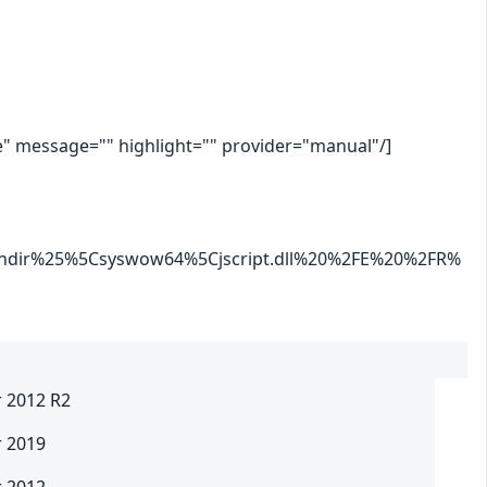
message="" highlight="" provider="manual"/]
ndir%25%5Csyswow64%5Cjscript.dll%20%2FE%20%2FR%
r 2012 R2
r 2019
r 2012