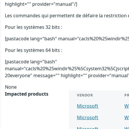
highlight="" provider="manual"/]
Les commandes qui permettent de défaire la restriction 
Pour les systèmes 32 bits :
[pastacode lang="bash" manual="cacls%20%25windir%2
Pour les systèmes 64 bits :
[pastacode lang="bash"
manual="cacls%20%25windir%25%5Csystem32%5Cjscri
20everyone" message="" highlight="" provider="manual"
None
Impacted products
VENDOR
P
Microsoft
W
Microsoft
W
Microsoft
W