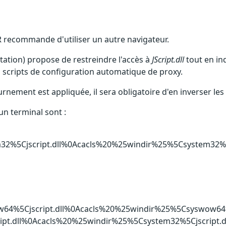
-FR recommande d'utiliser un autre navigateur.
tation) propose de restreindre l'accès à
JScript.dll
tout en ind
scripts de configuration automatique de proxy.
rnement est appliquée, il sera obligatoire d'en inverser les 
un terminal sont :
2%5Cjscript.dll%0Acacls%20%25windir%25%5Csystem32%
4%5Cjscript.dll%0Acacls%20%25windir%25%5Csyswow64
pt.dll%0Acacls%20%25windir%25%5Csystem32%5Cjscript