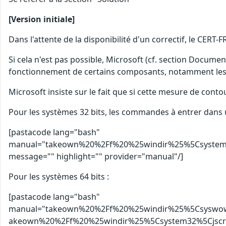
[Version initiale]
Dans l'attente de la disponibilité d'un correctif, le CERT
Si cela n'est pas possible, Microsoft (cf. section Documen
fonctionnement de certains composants, notamment les 
Microsoft insiste sur le fait que si cette mesure de contou
Pour les systèmes 32 bits, les commandes à entrer dans 
[pastacode lang="bash"
manual="takeown%20%2Ff%20%25windir%25%5Csystem3
message="" highlight="" provider="manual"/]
Pour les systèmes 64 bits :
[pastacode lang="bash"
manual="takeown%20%2Ff%20%25windir%25%5Csyswow6
akeown%20%2Ff%20%25windir%25%5Csystem32%5Cjscri