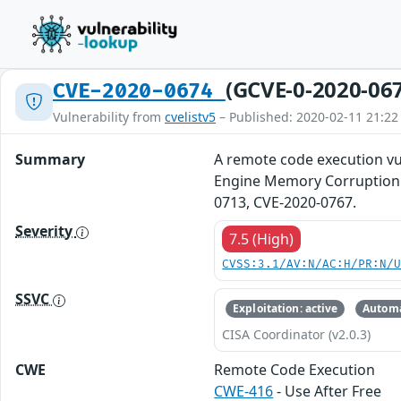
(GCVE-0-2020-06
CVE-2020-0674
Vulnerability from
cvelistv5
– Published: 2020-02-11 21:22
Summary
A remote code execution vul
Engine Memory Corruption V
0713, CVE-2020-0767.
Severity
7.5 (High)
CVSS:3.1/AV:N/AC:H/PR:N/
SSVC
Exploitation: active
Automa
CISA Coordinator (v2.0.3)
CWE
Remote Code Execution
CWE-416
- Use After Free