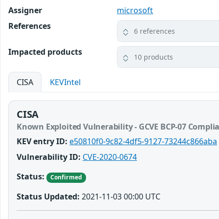
Assigner
microsoft
References
6 references
Impacted products
10 products
CISA
KEVIntel
CISA
Known Exploited Vulnerability - GCVE BCP-07 Compli
KEV entry ID:
e50810f0-9c82-4df5-9127-73244c866aba
Vulnerability ID:
CVE-2020-0674
Status:
Confirmed
Status Updated:
2021-11-03 00:00 UTC