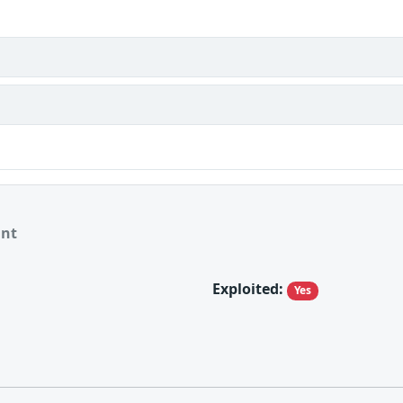
ant
Exploited:
Yes