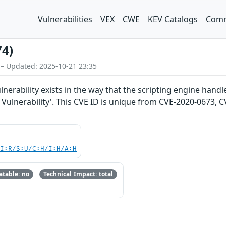
Vulnerabilities
VEX
CWE
KEV Catalogs
Comm
74)
 – Updated: 2025-10-21 23:35
nerability exists in the way that the scripting engine handle
ulnerability'. This CVE ID is unique from CVE-2020-0673, 
UI:R/S:U/C:H/I:H/A:H
table: no
Technical Impact: total