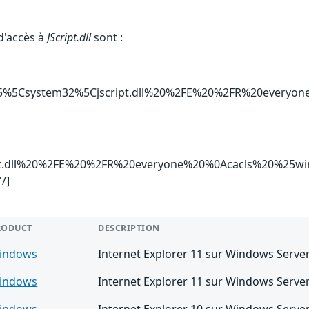
d'accès à
JScript.dll
sont :
5%5Csystem32%5Cjscript.dll%20%2FE%20%2FR%20everyone" 
pt.dll%20%2FE%20%2FR%20everyone%20%0Acacls%20%25wi
/]
RODUCT
DESCRIPTION
indows
Internet Explorer 11 sur Windows Serve
indows
Internet Explorer 11 sur Windows Serve
indows
Internet Explorer 10 sur Windows Serve