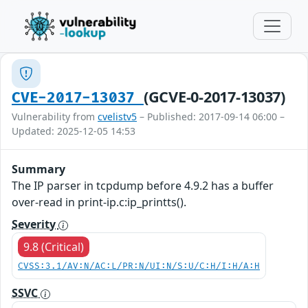
(GCVE-0-2017-13037)
CVE-2017-13037
Vulnerability from
cvelistv5
– Published: 2017-09-14 06:00 –
Updated: 2025-12-05 14:53
Summary
The IP parser in tcpdump before 4.9.2 has a buffer
over-read in print-ip.c:ip_printts().
Severity
9.8 (Critical)
CVSS:3.1/AV:N/AC:L/PR:N/UI:N/S:U/C:H/I:H/A:H
SSVC