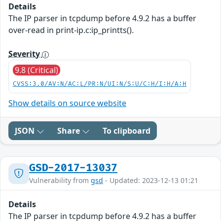
Details
The IP parser in tcpdump before 4.9.2 has a buffer
over-read in print-ip.c:ip_printts().
Severity
9.8 (Critical)
CVSS:3.0/AV:N/AC:L/PR:N/UI:N/S:U/C:H/I:H/A:H
Show details on source website
JSON
Share
To clipboard
GSD-2017-13037
Vulnerability from
gsd
- Updated: 2023-12-13 01:21
Details
The IP parser in tcpdump before 4.9.2 has a buffer