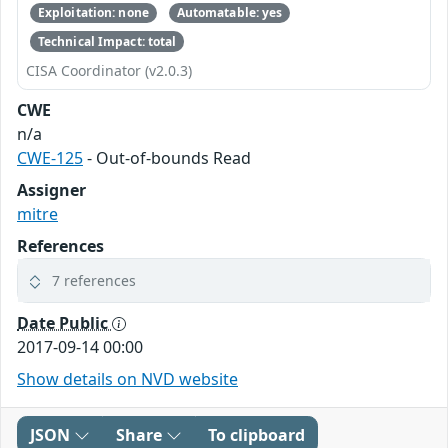
Exploitation: none
Automatable: yes
Technical Impact: total
CISA Coordinator (v2.0.3)
CWE
n/a
CWE-125
- Out-of-bounds Read
Assigner
mitre
References
7 references
Date Public
2017-09-14 00:00
Show details on NVD website
JSON
Share
To clipboard