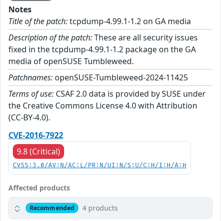
Notes
Title of the patch:
tcpdump-4.99.1-1.2 on GA media
Description of the patch:
These are all security issues
fixed in the tcpdump-4.99.1-1.2 package on the GA
media of openSUSE Tumbleweed.
Patchnames:
openSUSE-Tumbleweed-2024-11425
Terms of use:
CSAF 2.0 data is provided by SUSE under
the Creative Commons License 4.0 with Attribution
(CC-BY-4.0).
CVE-2016-7922
9.8 (Critical)
CVSS:3.0/AV:N/AC:L/PR:N/UI:N/S:U/C:H/I:H/A:H
Affected products
4 products
Recommended