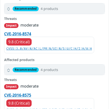
4 products
Recommended
Threats
moderate
Impact
CVE-2016-8574
9.8 (Critical)
CVSS:3.0/AV:N/AC:L/PR:N/UI:N/S:U/C:H/I:H/A:H
Affected products
4 products
Recommended
Threats
moderate
Impact
CVE-2016-8575
9.8 (Critical)