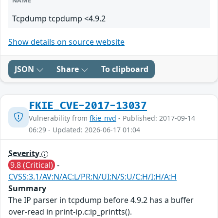
NAME
Tcpdump tcpdump <4.9.2
Show details on source website
JSON
Share
To clipboard
FKIE_CVE-2017-13037
Vulnerability from
fkie_nvd
- Published: 2017-09-14
06:29 - Updated: 2026-06-17 01:04
Severity
9.8 (Critical)
-
CVSS:3.1/AV:N/AC:L/PR:N/UI:N/S:U/C:H/I:H/A:H
Summary
The IP parser in tcpdump before 4.9.2 has a buffer
over-read in print-ip.c:ip_printts().