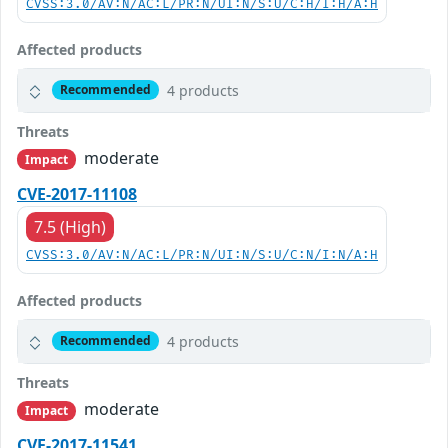
CVSS:3.0/AV:N/AC:L/PR:N/UI:N/S:U/C:H/I:H/A:H
Affected products
4 products
Recommended
Threats
moderate
Impact
CVE-2017-11108
7.5 (High)
CVSS:3.0/AV:N/AC:L/PR:N/UI:N/S:U/C:N/I:N/A:H
Affected products
4 products
Recommended
Threats
moderate
Impact
CVE-2017-11541