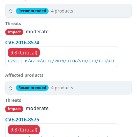
4 products
Recommended
Threats
moderate
Impact
CVE-2016-8574
9.8 (Critical)
CVSS:3.0/AV:N/AC:L/PR:N/UI:N/S:U/C:H/I:H/A:H
Affected products
4 products
Recommended
Threats
moderate
Impact
CVE-2016-8575
9.8 (Critical)