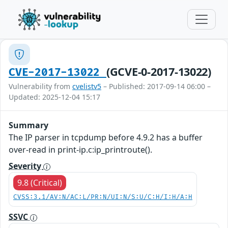
(GCVE-0-2017-13022)
CVE-2017-13022
Vulnerability from
cvelistv5
– Published: 2017-09-14 06:00 –
Updated: 2025-12-04 15:17
Summary
The IP parser in tcpdump before 4.9.2 has a buffer
over-read in print-ip.c:ip_printroute().
Severity
9.8 (Critical)
CVSS:3.1/AV:N/AC:L/PR:N/UI:N/S:U/C:H/I:H/A:H
SSVC