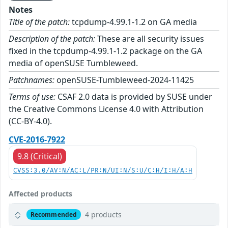
Notes
Title of the patch:
tcpdump-4.99.1-1.2 on GA media
Description of the patch:
These are all security issues
fixed in the tcpdump-4.99.1-1.2 package on the GA
media of openSUSE Tumbleweed.
Patchnames:
openSUSE-Tumbleweed-2024-11425
Terms of use:
CSAF 2.0 data is provided by SUSE under
the Creative Commons License 4.0 with Attribution
(CC-BY-4.0).
CVE-2016-7922
9.8 (Critical)
CVSS:3.0/AV:N/AC:L/PR:N/UI:N/S:U/C:H/I:H/A:H
Affected products
4 products
Recommended