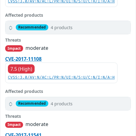
CVSS:3.0/AV:N/AC:L/PR:N/UI:N/S:U/C:H/I:H/A:H
Affected products
4 products
Recommended
Threats
moderate
Impact
CVE-2017-11108
7.5 (High)
CVSS:3.0/AV:N/AC:L/PR:N/UI:N/S:U/C:N/I:N/A:H
Affected products
4 products
Recommended
Threats
moderate
Impact
CVE-2017-11541