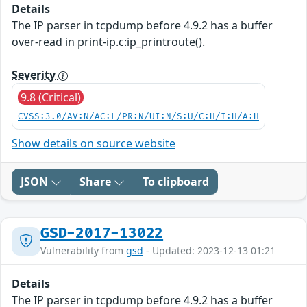
Details
The IP parser in tcpdump before 4.9.2 has a buffer
over-read in print-ip.c:ip_printroute().
Severity
9.8 (Critical)
CVSS:3.0/AV:N/AC:L/PR:N/UI:N/S:U/C:H/I:H/A:H
Show details on source website
JSON
Share
To clipboard
GSD-2017-13022
Vulnerability from
gsd
- Updated: 2023-12-13 01:21
Details
The IP parser in tcpdump before 4.9.2 has a buffer