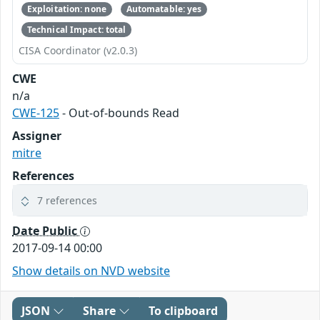
Exploitation: none
Automatable: yes
Technical Impact: total
CISA Coordinator (v2.0.3)
CWE
n/a
CWE-125
- Out-of-bounds Read
Assigner
mitre
References
7 references
Date Public
2017-09-14 00:00
Show details on NVD website
JSON
Share
To clipboard