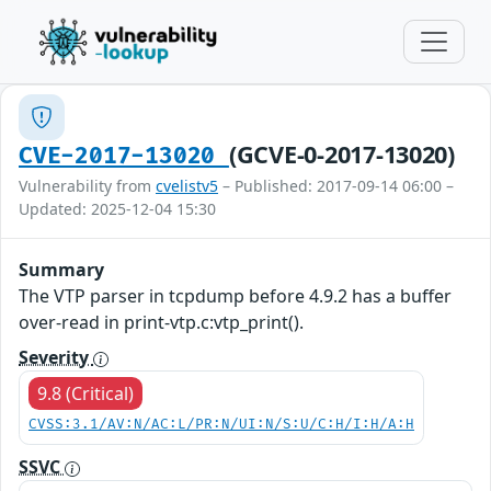
(GCVE-0-2017-13020)
CVE-2017-13020
Vulnerability from
cvelistv5
– Published: 2017-09-14 06:00 –
Updated: 2025-12-04 15:30
Summary
The VTP parser in tcpdump before 4.9.2 has a buffer
over-read in print-vtp.c:vtp_print().
Severity
9.8 (Critical)
CVSS:3.1/AV:N/AC:L/PR:N/UI:N/S:U/C:H/I:H/A:H
SSVC