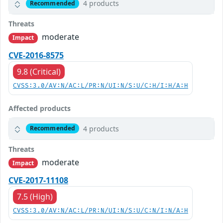
4 products
Recommended
Threats
moderate
Impact
CVE-2016-8575
9.8 (Critical)
CVSS:3.0/AV:N/AC:L/PR:N/UI:N/S:U/C:H/I:H/A:H
Affected products
4 products
Recommended
Threats
moderate
Impact
CVE-2017-11108
7.5 (High)
CVSS:3.0/AV:N/AC:L/PR:N/UI:N/S:U/C:N/I:N/A:H