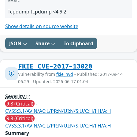
NAME
Tcpdump tcpdump <4.9.2
Show details on source website
JSON
Share
To clipboard
FKIE_CVE-2017-13020
Vulnerability from
fkie_nvd
- Published: 2017-09-14
06:29 - Updated: 2026-06-17 01:04
Severity
9.8 (Critical)
-
CVSS:3.1/AV:N/AC:L/PR:N/UI:N/S:U/C:H/I:H/A:H
9.8 (Critical)
-
CVSS:3.1/AV:N/AC:L/PR:N/UI:N/S:U/C:H/I:H/A:H
Summary