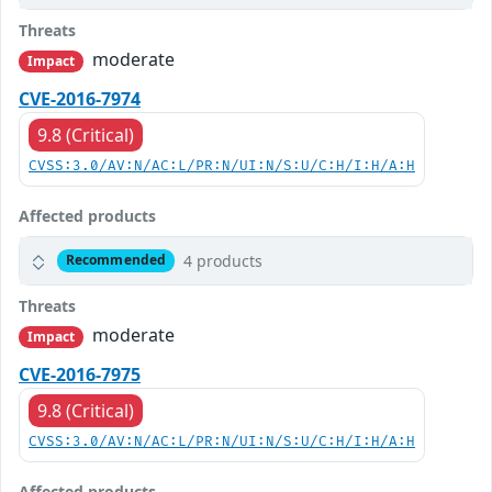
Threats
moderate
Impact
CVE-2016-7974
9.8 (Critical)
CVSS:3.0/AV:N/AC:L/PR:N/UI:N/S:U/C:H/I:H/A:H
Affected products
4 products
Recommended
Threats
moderate
Impact
CVE-2016-7975
9.8 (Critical)
CVSS:3.0/AV:N/AC:L/PR:N/UI:N/S:U/C:H/I:H/A:H
Affected products