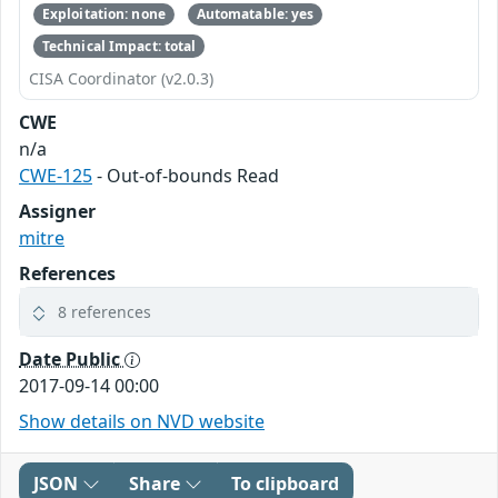
Exploitation: none
Automatable: yes
Technical Impact: total
CISA Coordinator (v2.0.3)
CWE
n/a
CWE-125
- Out-of-bounds Read
Assigner
mitre
References
8 references
Date Public
2017-09-14 00:00
Show details on NVD website
JSON
Share
To clipboard