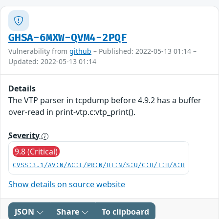
GHSA-6MXW-QVM4-2PQF
Vulnerability from
github
– Published: 2022-05-13 01:14 –
Updated: 2022-05-13 01:14
Details
The VTP parser in tcpdump before 4.9.2 has a buffer
over-read in print-vtp.c:vtp_print().
Severity
9.8 (Critical)
CVSS:3.1/AV:N/AC:L/PR:N/UI:N/S:U/C:H/I:H/A:H
Show details on source website
JSON
Share
To clipboard