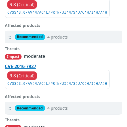
9.8 (Critical)
CVSS:3.0/AV:N/AC:L/PR:N/UI:N/S:U/C:H/I:H/A:H
Affected products
4 products
Recommended
Threats
moderate
Impact
CVE-2016-7927
9.8 (Critical)
CVSS:3.0/AV:N/AC:L/PR:N/UI:N/S:U/C:H/I:H/A:H
Affected products
4 products
Recommended
Threats