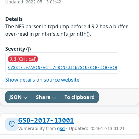
Updated: 2022-05-13 01:42
Details
The NFS parser in tcpdump before 4.9.2 has a buffer
over-read in print-nfs.c:nfs_printfh().
Severity
9.8 (Critical)
CVSS:3.0/AV:N/AC:L/PR:N/UI:N/S:U/C:H/I:H/A:H
Show details on source website
JSON
Share
To clipboard
GSD-2017-13001
Vulnerability from
gsd
- Updated: 2023-12-13 01:21