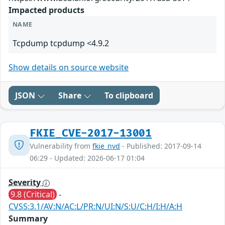
Impacted products
NAME
Tcpdump tcpdump <4.9.2
Show details on source website
JSON
Share
To clipboard
FKIE_CVE-2017-13001
Vulnerability from
fkie_nvd
- Published: 2017-09-14
06:29 - Updated: 2026-06-17 01:04
Severity
9.8 (Critical)
-
CVSS:3.1/AV:N/AC:L/PR:N/UI:N/S:U/C:H/I:H/A:H
Summary