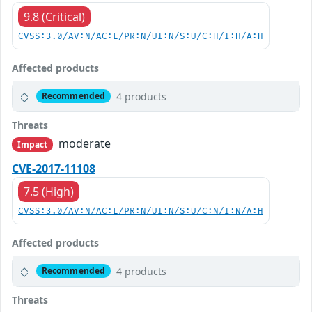
9.8 (Critical)
CVSS:3.0/AV:N/AC:L/PR:N/UI:N/S:U/C:H/I:H/A:H
Affected products
4 products
Recommended
Threats
moderate
Impact
CVE-2017-11108
7.5 (High)
CVSS:3.0/AV:N/AC:L/PR:N/UI:N/S:U/C:N/I:N/A:H
Affected products
4 products
Recommended
Threats