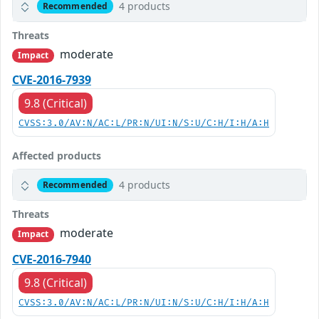
4 products
Recommended
Threats
moderate
Impact
CVE-2016-7939
9.8 (Critical)
CVSS:3.0/AV:N/AC:L/PR:N/UI:N/S:U/C:H/I:H/A:H
Affected products
4 products
Recommended
Threats
moderate
Impact
CVE-2016-7940
9.8 (Critical)
CVSS:3.0/AV:N/AC:L/PR:N/UI:N/S:U/C:H/I:H/A:H