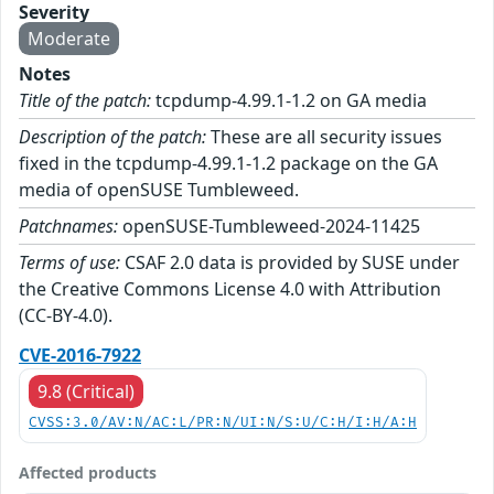
Severity
Moderate
Notes
Title of the patch:
tcpdump-4.99.1-1.2 on GA media
Description of the patch:
These are all security issues
fixed in the tcpdump-4.99.1-1.2 package on the GA
media of openSUSE Tumbleweed.
Patchnames:
openSUSE-Tumbleweed-2024-11425
Terms of use:
CSAF 2.0 data is provided by SUSE under
the Creative Commons License 4.0 with Attribution
(CC-BY-4.0).
CVE-2016-7922
9.8 (Critical)
CVSS:3.0/AV:N/AC:L/PR:N/UI:N/S:U/C:H/I:H/A:H
Affected products