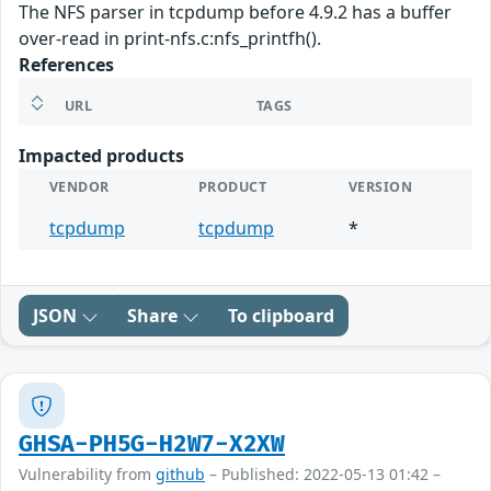
The NFS parser in tcpdump before 4.9.2 has a buffer
over-read in print-nfs.c:nfs_printfh().
References
URL
TAGS
Impacted products
VENDOR
PRODUCT
VERSION
tcpdump
tcpdump
*
JSON
Share
To clipboard
GHSA-PH5G-H2W7-X2XW
Vulnerability from
github
– Published: 2022-05-13 01:42 –