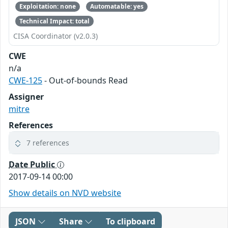
Exploitation: none
Automatable: yes
Technical Impact: total
CISA Coordinator (v2.0.3)
CWE
n/a
CWE-125
- Out-of-bounds Read
Assigner
mitre
References
7 references
Date Public
2017-09-14 00:00
Show details on NVD website
JSON
Share
To clipboard