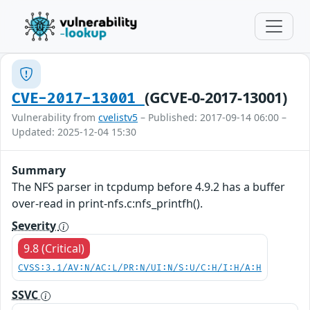
(GCVE-0-2017-13001)
CVE-2017-13001
Vulnerability from
cvelistv5
– Published: 2017-09-14 06:00 –
Updated: 2025-12-04 15:30
Summary
The NFS parser in tcpdump before 4.9.2 has a buffer
over-read in print-nfs.c:nfs_printfh().
Severity
9.8 (Critical)
CVSS:3.1/AV:N/AC:L/PR:N/UI:N/S:U/C:H/I:H/A:H
SSVC