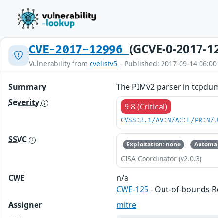
(GCVE-0-2017-1
CVE-2017-12996
Vulnerability from
cvelistv5
– Published: 2017-09-14 06:00
Summary
The PIMv2 parser in tcpdump
Severity
9.8 (Critical)
CVSS:3.1/AV:N/AC:L/PR:N/
SSVC
Exploitation: none
Automat
CISA Coordinator (v2.0.3)
CWE
n/a
CWE-125
- Out-of-bounds 
Assigner
mitre