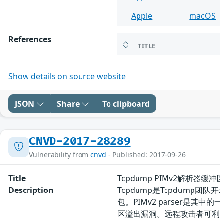
Apple
macOS
References
TITLE
Show details on source website
JSON
Share
To clipboard
CNVD-2017-28289
Vulnerability from
cnvd
- Published: 2017-09-26
Title
Tcpdump PIMv2解析器缓
Description
Tcpdump是Tcpdum
包。PIMv2 parser是其中的
区溢出漏洞。远程攻击者可利