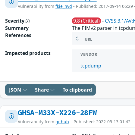
Vulnerability from
fkie_nvd
- Published: 2017-09-14 06:29 
Severity
9.8 (Critical)
-
CVSS:3.1/AV:
Summary
The PIMv2 parser in tcpdump
References
URL
Impacted products
VENDOR
tcpdump
JSON
Share
To clipboard
GHSA-M33X-X226-28FW
Vulnerability from
github
– Published: 2022-05-13 01:42 –