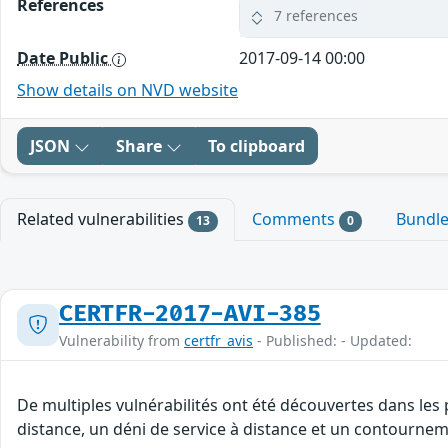
References
7 references
Date Public
2017-09-14 00:00
Show details on NVD website
JSON
Share
To clipboard
Related vulnerabilities
Comments
Bundl
13
0
CERTFR-2017-AVI-385
Vulnerability from
certfr_avis
- Published: - Updated:
De multiples vulnérabilités ont été découvertes dans les
distance, un déni de service à distance et un contourneme