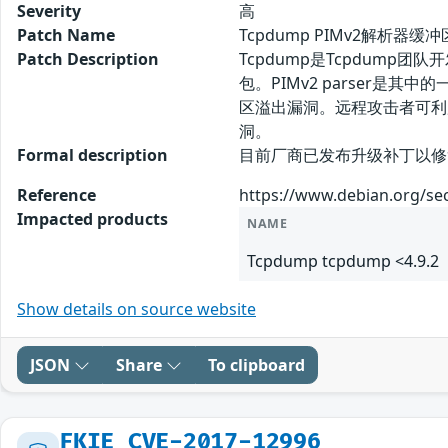
Severity
高
Patch Name
Tcpdump PIMv2解析器
Patch Description
Tcpdump是Tcpdum
包。PIMv2 parser是其中的
区溢出漏洞。远程攻击者可利
洞。
Formal description
目前厂商已发布升级补丁以修复漏洞，补
Reference
https://www.debian.org/se
Impacted products
NAME
Tcpdump tcpdump <4.9.2
Show details on source website
JSON
Share
To clipboard
FKIE_CVE-2017-12996