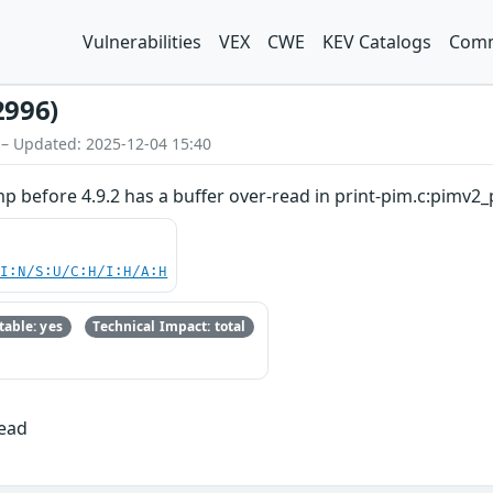
Vulnerabilities
VEX
CWE
KEV Catalogs
Comm
2996)
 – Updated: 2025-12-04 15:40
 before 4.9.2 has a buffer over-read in print-pim.c:pimv2_p
UI:N/S:U/C:H/I:H/A:H
able: yes
Technical Impact: total
Read