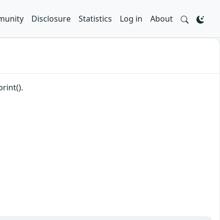
unity
Disclosure
Statistics
Log in
About
rint().