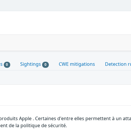
es
Sightings
CWE mitigations
Detection r
0
0
 produits Apple . Certaines d'entre elles permettent à un a
nt de la politique de sécurité.