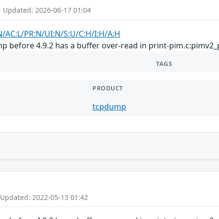
- Updated: 2026-06-17 01:04
N/AC:L/PR:N/UI:N/S:U/C:H/I:H/A:H
 before 4.9.2 has a buffer over-read in print-pim.c:pimv2_p
TAGS
PRODUCT
tcpdump
 Updated: 2022-05-13 01:42