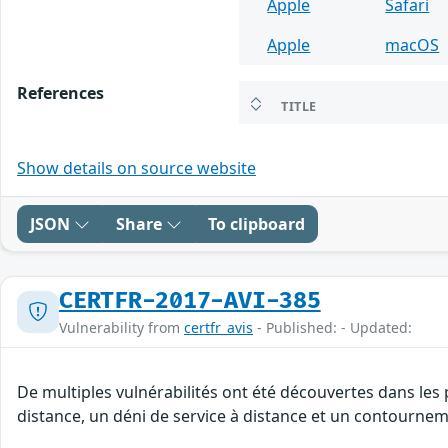
Apple
Safari
Apple
macOS
References
TITLE
Show details on source website
JSON
Share
To clipboard
CERTFR-2017-AVI-385
Vulnerability from
certfr_avis
- Published: - Updated:
De multiples vulnérabilités ont été découvertes dans les
distance, un déni de service à distance et un contourneme