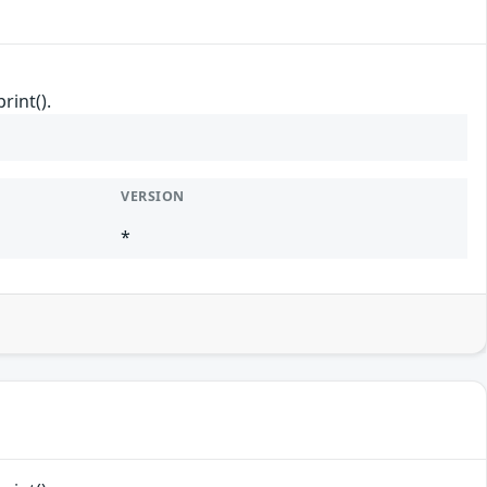
rint().
VERSION
*