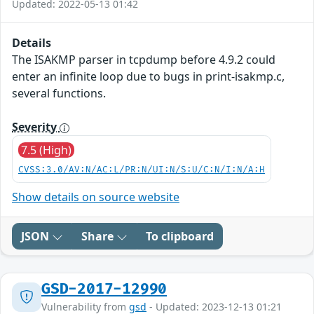
Updated: 2022-05-13 01:42
Details
The ISAKMP parser in tcpdump before 4.9.2 could
enter an infinite loop due to bugs in print-isakmp.c,
several functions.
Severity
7.5 (High)
CVSS:3.0/AV:N/AC:L/PR:N/UI:N/S:U/C:N/I:N/A:H
Show details on source website
JSON
Share
To clipboard
GSD-2017-12990
Vulnerability from
gsd
- Updated: 2023-12-13 01:21