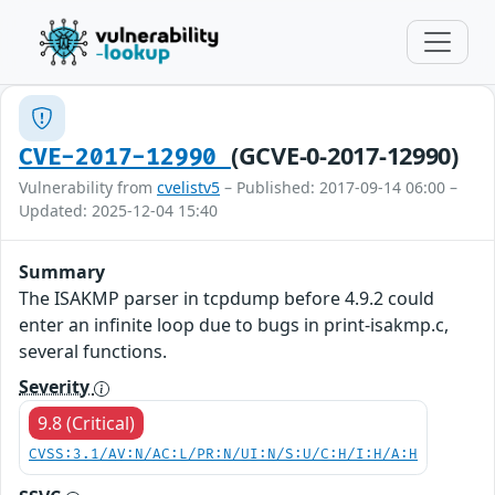
(GCVE-0-2017-12990)
CVE-2017-12990
Vulnerability from
cvelistv5
– Published: 2017-09-14 06:00 –
Updated: 2025-12-04 15:40
Summary
The ISAKMP parser in tcpdump before 4.9.2 could
enter an infinite loop due to bugs in print-isakmp.c,
several functions.
Severity
9.8 (Critical)
CVSS:3.1/AV:N/AC:L/PR:N/UI:N/S:U/C:H/I:H/A:H