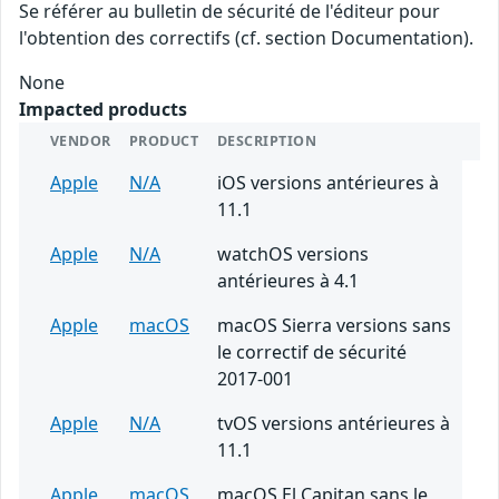
Se référer au bulletin de sécurité de l'éditeur pour
l'obtention des correctifs (cf. section Documentation).
None
Impacted products
VENDOR
PRODUCT
DESCRIPTION
Apple
N/A
iOS versions antérieures à
11.1
Apple
N/A
watchOS versions
antérieures à 4.1
Apple
macOS
macOS Sierra versions sans
le correctif de sécurité
2017-001
Apple
N/A
tvOS versions antérieures à
11.1
Apple
macOS
macOS El Capitan sans le