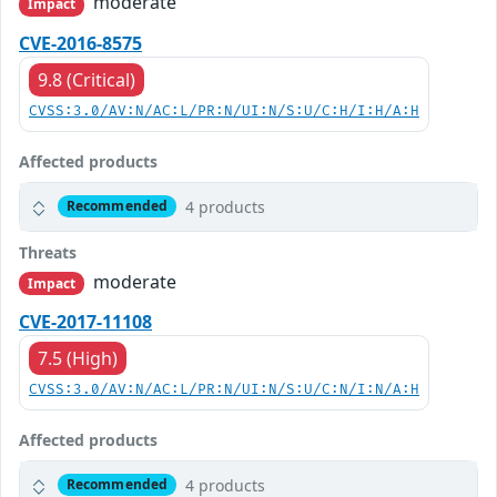
moderate
Impact
CVE-2016-8575
9.8 (Critical)
CVSS:3.0/AV:N/AC:L/PR:N/UI:N/S:U/C:H/I:H/A:H
Affected products
4 products
Recommended
Threats
moderate
Impact
CVE-2017-11108
7.5 (High)
CVSS:3.0/AV:N/AC:L/PR:N/UI:N/S:U/C:N/I:N/A:H
Affected products
4 products
Recommended