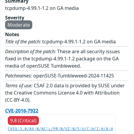
Summary
tcpdump-4.99.1-1.2 on GA media
Severity
Moderate
Notes
Title of the patch:
tcpdump-4.99.1-1.2 on GA media
Description of the patch:
These are all security issues
fixed in the tcpdump-4.99.1-1.2 package on the GA
media of openSUSE Tumbleweed.
Patchnames:
openSUSE-Tumbleweed-2024-11425
Terms of use:
CSAF 2.0 data is provided by SUSE under
the Creative Commons License 4.0 with Attribution
(CC-BY-4.0).
CVE-2016-7922
9.8 (Critical)
CVSS:3.0/AV:N/AC:L/PR:N/UI:N/S:U/C:H/I:H/A:H