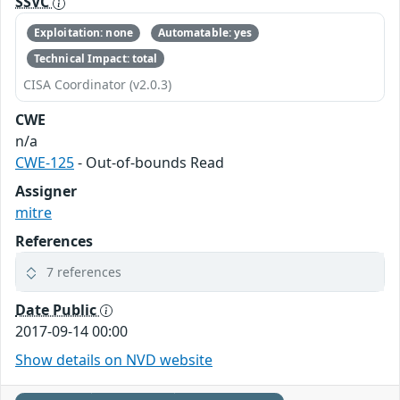
SSVC
Exploitation: none
Automatable: yes
Technical Impact: total
CISA Coordinator (v2.0.3)
CWE
n/a
CWE-125
- Out-of-bounds Read
Assigner
mitre
References
7 references
Date Public
2017-09-14 00:00
Show details on NVD website