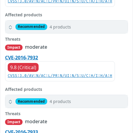
CVSS:3.0/AV:N/AC:L/PR:N/UI:N/S:U/C:H/I:H/A:H
Affected products
4 products
Recommended
Threats
moderate
Impact
CVE-2016-7932
9.8 (Critical)
CVSS:3.0/AV:N/AC:L/PR:N/UI:N/S:U/C:H/I:H/A:H
Affected products
4 products
Recommended
Threats
moderate
Impact
CVE-2016-7933