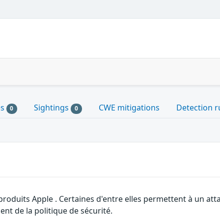
es
Sightings
CWE mitigations
Detection r
0
0
 produits Apple . Certaines d'entre elles permettent à un a
nt de la politique de sécurité.