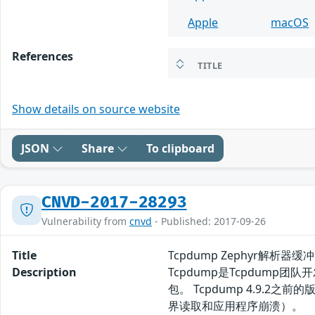
Apple
macOS
References
TITLE
Show details on source website
JSON
Share
To clipboard
CNVD-2017-28293
Vulnerability from
cnvd
- Published: 2017-09-26
Title
Tcpdump Zephyr解析器
Description
Tcpdump是Tcpdum
包。 Tcpdump 4.9.2
界读取和应用程序崩溃）。