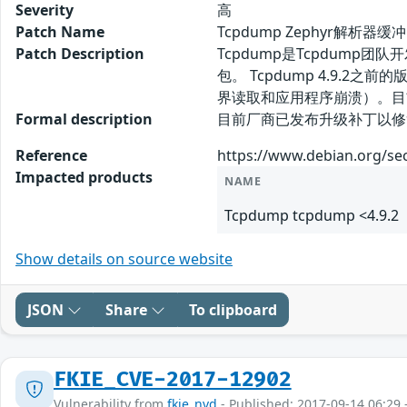
Severity
高
Patch Name
Tcpdump Zephyr解析
Patch Description
Tcpdump是Tcpdum
包。 Tcpdump 4.9.2
界读取和应用程序崩溃）。目
Formal description
目前厂商已发布升级补丁以修复漏洞，补
Reference
https://www.debian.org/se
Impacted products
NAME
Tcpdump tcpdump <4.9.2
Show details on source website
JSON
Share
To clipboard
FKIE_CVE-2017-12902
Vulnerability from
fkie_nvd
- Published: 2017-09-14 06:29 