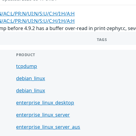
N/AC:L/PR:N/UI:N/S:U/C:H/I:H/A:H
N/AC:L/PR:N/UI:N/S:U/C:H/I:H/A:H
p before 4.9.2 has a buffer over-read in print-zephyr.c, sev
TAGS
PRODUCT
tcpdump
debian_linux
debian_linux
enterprise_linux_desktop
enterprise_linux_server
enterprise_linux_server_aus