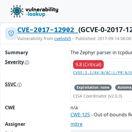
(GCVE-0-2017-1
CVE-2017-12902
Vulnerability from
cvelistv5
– Published: 2017-09-14 06:00
Summary
The Zephyr parser in tcpdum
Severity
9.8 (Critical)
CVSS:3.1/AV:N/AC:L/PR:N/
SSVC
Exploitation: none
Automat
CISA Coordinator (v2.0.3)
CWE
n/a
CWE-125
- Out-of-bounds 
Assigner
mitre