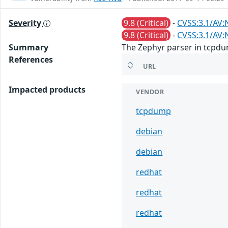
Severity
9.8 (Critical)
-
CVSS:3.1/AV:
9.8 (Critical)
-
CVSS:3.1/AV:
Summary
The Zephyr parser in tcpdum
References
URL
Impacted products
VENDOR
tcpdump
debian
debian
redhat
redhat
redhat