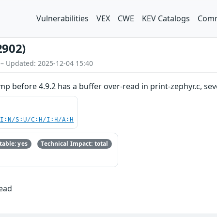
Vulnerabilities
VEX
CWE
KEV Catalogs
Comm
2902)
 – Updated: 2025-12-04 15:40
p before 4.9.2 has a buffer over-read in print-zephyr.c, sev
UI:N/S:U/C:H/I:H/A:H
able: yes
Technical Impact: total
Read