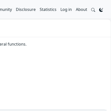
unity
Disclosure
Statistics
Log in
About
eral functions.