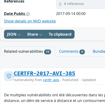
References
8 references
Date Public
2017-09-14 00:00
Show details on NVD website
JSON
Share
To clipboard
Related vulnerabilities
Comments
Bundl
13
0
CERTFR-2017-AVI-385
Vulnerability from
certfr_avis
- Published: - Updated:
De multiples vulnérabilités ont été découvertes dans les
distance, un déni de service à distance et un contourneme