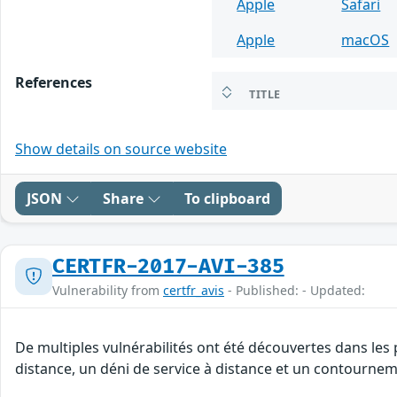
Apple
Safari
Apple
macOS
References
TITLE
Show details on source website
JSON
Share
To clipboard
CERTFR-2017-AVI-385
Vulnerability from
certfr_avis
- Published: - Updated:
De multiples vulnérabilités ont été découvertes dans les
distance, un déni de service à distance et un contourneme