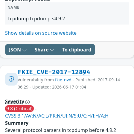
NAME
Tcpdump tcpdump <4.9.2
Show details on source website
JSON
Share
To clipboard
FKIE_CVE-2017-12894
Vulnerability from
fkie_nvd
- Published: 2017-09-14
06:29 - Updated: 2026-06-17 01:04
Severity
9.8 (Critical)
-
CVSS:3.1/AV:N/AC:L/PR:N/UI:N/S:U/C:H/I:H/A:H
Summary
Several protocol parsers in tcpdump before 4.9.2