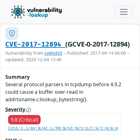
(GCVE-0-2017-12894)
CVE-2017-12894
Vulnerability from
cvelistv5
– Published: 2017-09-14 06:00 –
Updated: 2025-12-04 15:40
Summary
Several protocol parsers in tcpdump before 4.9.2
could cause a buffer over-read in
addrtoname.c:lookup_bytestring().
Severity
9.8 (Critical)
CVSS:3.1/AV:N/AC:L/PR:N/UI:N/S:U/C:H/I:H/A:H