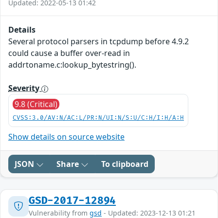
Updated: 2022-05-13 01:42
Details
Several protocol parsers in tcpdump before 4.9.2
could cause a buffer over-read in
addrtoname.c:lookup_bytestring().
Severity
9.8 (Critical)
CVSS:3.0/AV:N/AC:L/PR:N/UI:N/S:U/C:H/I:H/A:H
Show details on source website
JSON
Share
To clipboard
GSD-2017-12894
Vulnerability from
gsd
- Updated: 2023-12-13 01:21