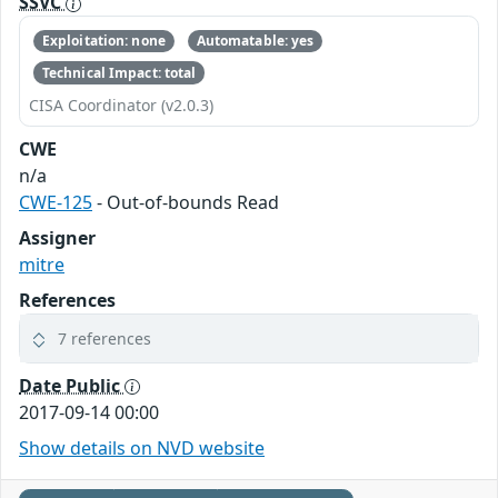
SSVC
Exploitation: none
Automatable: yes
Technical Impact: total
CISA Coordinator (v2.0.3)
CWE
n/a
CWE-125
- Out-of-bounds Read
Assigner
mitre
References
7 references
Date Public
2017-09-14 00:00
Show details on NVD website