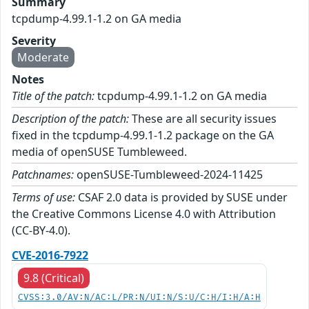
Summary
tcpdump-4.99.1-1.2 on GA media
Severity
Moderate
Notes
Title of the patch:
tcpdump-4.99.1-1.2 on GA media
Description of the patch:
These are all security issues
fixed in the tcpdump-4.99.1-1.2 package on the GA
media of openSUSE Tumbleweed.
Patchnames:
openSUSE-Tumbleweed-2024-11425
Terms of use:
CSAF 2.0 data is provided by SUSE under
the Creative Commons License 4.0 with Attribution
(CC-BY-4.0).
CVE-2016-7922
9.8 (Critical)
CVSS:3.0/AV:N/AC:L/PR:N/UI:N/S:U/C:H/I:H/A:H