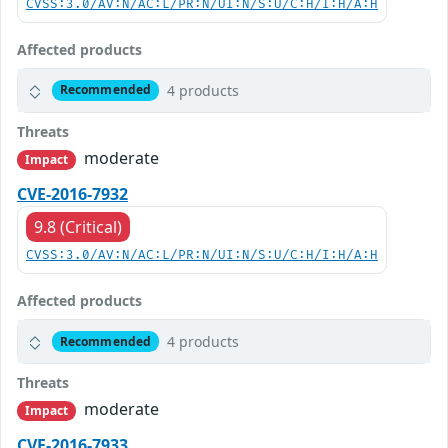
CVSS:3.0/AV:N/AC:L/PR:N/UI:N/S:U/C:H/I:H/A:H
Affected products
4 products
Recommended
Threats
moderate
Impact
CVE-2016-7932
9.8 (Critical)
CVSS:3.0/AV:N/AC:L/PR:N/UI:N/S:U/C:H/I:H/A:H
Affected products
4 products
Recommended
Threats
moderate
Impact
CVE-2016-7933