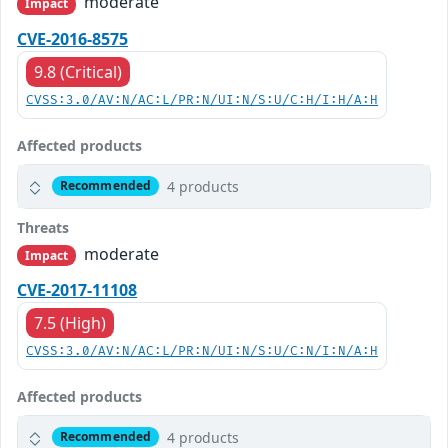
moderate
Impact
CVE-2016-8575
9.8 (Critical)
CVSS:3.0/AV:N/AC:L/PR:N/UI:N/S:U/C:H/I:H/A:H
Affected products
4 products
Recommended
Threats
moderate
Impact
CVE-2017-11108
7.5 (High)
CVSS:3.0/AV:N/AC:L/PR:N/UI:N/S:U/C:N/I:N/A:H
Affected products
4 products
Recommended