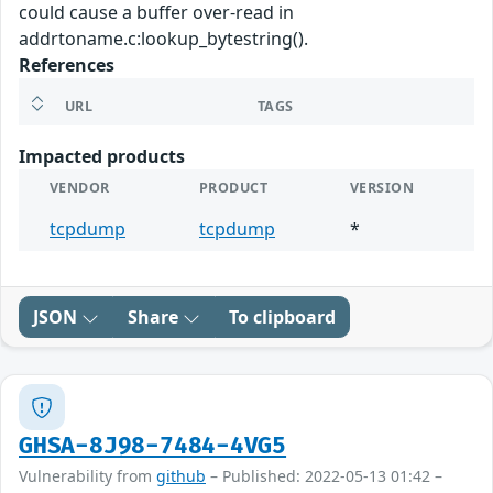
could cause a buffer over-read in
addrtoname.c:lookup_bytestring().
References
URL
TAGS
Impacted products
VENDOR
PRODUCT
VERSION
tcpdump
tcpdump
*
JSON
Share
To clipboard
GHSA-8J98-7484-4VG5
Vulnerability from
github
– Published: 2022-05-13 01:42 –