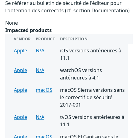
Se référer au bulletin de sécurité de l'éditeur pour
l'obtention des correctifs (cf. section Documentation).
None
Impacted products
VENDOR
PRODUCT
DESCRIPTION
Apple
N/A
iOS versions antérieures à
11.1
Apple
N/A
watchOS versions
antérieures à 4.1
Apple
macOS
macOS Sierra versions sans
le correctif de sécurité
2017-001
Apple
N/A
tvOS versions antérieures à
11.1
Apple
macOS
macOS El Capitan sans le