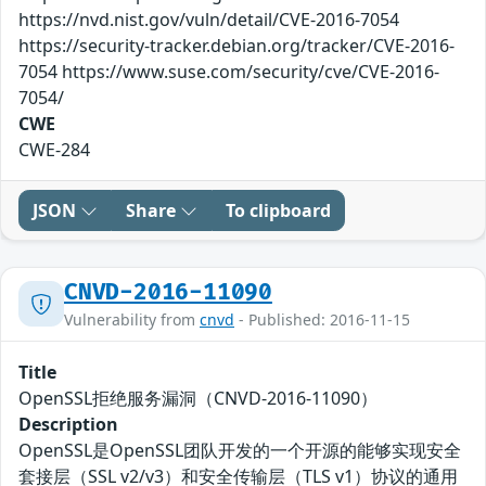
https://nvd.nist.gov/vuln/detail/CVE-2016-7054
https://security-tracker.debian.org/tracker/CVE-2016-
7054 https://www.suse.com/security/cve/CVE-2016-
7054/
CWE
CWE-284
JSON
Share
To clipboard
CNVD-2016-11090
Vulnerability from
cnvd
- Published: 2016-11-15
Title
OpenSSL拒绝服务漏洞（CNVD-2016-11090）
Description
OpenSSL是OpenSSL团队开发的一个开源的能够实现安全
套接层（SSL v2/v3）和安全传输层（TLS v1）协议的通用