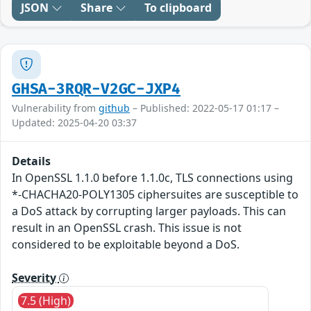
JSON
Share
To clipboard
GHSA-3RQR-V2GC-JXP4
Vulnerability from
github
– Published: 2022-05-17 01:17 –
Updated: 2025-04-20 03:37
Details
In OpenSSL 1.1.0 before 1.1.0c, TLS connections using
*-CHACHA20-POLY1305 ciphersuites are susceptible to
a DoS attack by corrupting larger payloads. This can
result in an OpenSSL crash. This issue is not
considered to be exploitable beyond a DoS.
Severity
7.5 (High)