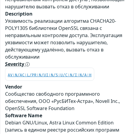
нарушителю вызвать отказ в обслуживании
Description
Уязвимость реализации алгоритма CHACHA20-
POLY1305 библиотеки OpenSSL связана с
неправильным контролем доступа. Эксплуатация
уязвимости может позволить нарушителю,
действующему удалённо, вызвать отказ в
обслуживании
Severity
AV:N/AC:L/PR:N/UI:N/S:U/C:N/I:N/A:H
Vendor
Сообщество свободного программного
обеспечения, ООО «РусБИТех-Астра», Novell Inc.,
OpenSSL Software Foundation
Software Name
Debian GNU/Linux, Astra Linux Common Edition
(запись в едином реестре российских программ