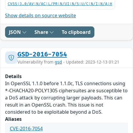
CVSS:3.0/AV:N/AC:L/PR:N/UI:N/S:U/C:N/I:N/A:H
Show details on source website
JSON
Share
To clipboard
GSD-2016-7054
Vulnerability from
gsd
- Updated: 2023-12-13 01:21
Details
In OpenSSL 1.1.0 before 1.1.0c, TLS connections using
*-CHACHA20-POLY1305 ciphersuites are susceptible to
a DoS attack by corrupting larger payloads. This can
result in an OpenSSL crash. This issue is not
considered to be exploitable beyond a DoS.
Aliases
CVE-2016-7054