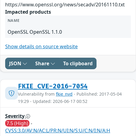
https://www.openssl.org/news/secadv/20161110.txt
Impacted products
NAME
OpenSSL OpenSSL 1.1.0
Show details on source website
JSON
Share
To clipboard
FKIE_CVE-2016-7054
Vulnerability from
fkie_nvd
- Published: 2017-05-04
19:29 - Updated: 2026-06-17 00:52
Severity
7.5 (High)
-
CVSS:3.0/AV:N/AC:L/PR:N/UI:N/S:U/C:N/I:N/A:H