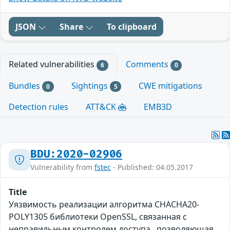
JSON
Share
To clipboard
Related vulnerabilities
Comments
6
0
Bundles
Sightings
CWE mitigations
0
5
Detection rules
ATT&CK
EMB3D
BDU:2020-02906
Vulnerability from
fstec
- Published: 04.05.2017
Title
Уязвимость реализации алгоритма CHACHA20-
POLY1305 библиотеки OpenSSL, связанная с
неправильным контролем доступа , позволяющая