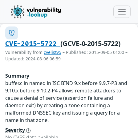
(GCVE-0-2015-5722)
CVE-2015-5722
Vulnerability from
cvelistv5
– Published: 2015-09-05 01:00 –
Updated: 2024-08-06 06:59
Summary
buffer.c in named in ISC BIND 9.x before 9.9.7-P3 and
9.10.x before 9.10.2-P4 allows remote attackers to
cause a denial of service (assertion failure and
daemon exit) by creating a zone containing a
malformed DNSSEC key and issuing a query for a
name in that zone.
Severity
No CVSS data available.