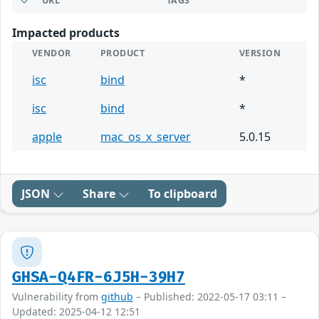
URL
TAGS
Impacted products
VENDOR
PRODUCT
VERSION
isc
bind
*
isc
bind
*
apple
mac_os_x_server
5.0.15
JSON
Share
To clipboard
GHSA-Q4FR-6J5H-39H7
Vulnerability from
github
– Published: 2022-05-17 03:11 –
Updated: 2025-04-12 12:51