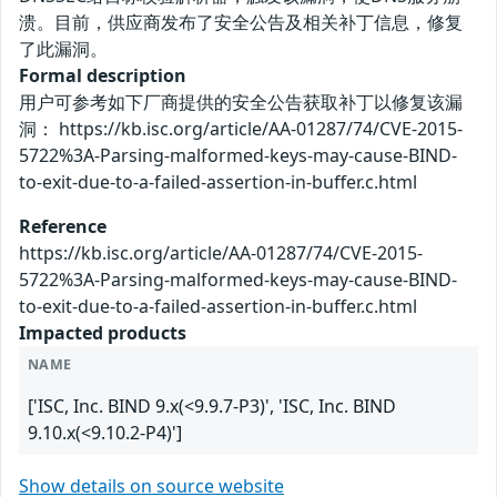
溃。目前，供应商发布了安全公告及相关补丁信息，修复
了此漏洞。
Formal description
用户可参考如下厂商提供的安全公告获取补丁以修复该漏
洞： https://kb.isc.org/article/AA-01287/74/CVE-2015-
5722%3A-Parsing-malformed-keys-may-cause-BIND-
to-exit-due-to-a-failed-assertion-in-buffer.c.html
Reference
https://kb.isc.org/article/AA-01287/74/CVE-2015-
5722%3A-Parsing-malformed-keys-may-cause-BIND-
to-exit-due-to-a-failed-assertion-in-buffer.c.html
Impacted products
NAME
['ISC, Inc. BIND 9.x(<9.9.7-P3)', 'ISC, Inc. BIND
9.10.x(<9.10.2-P4)']
Show details on source website