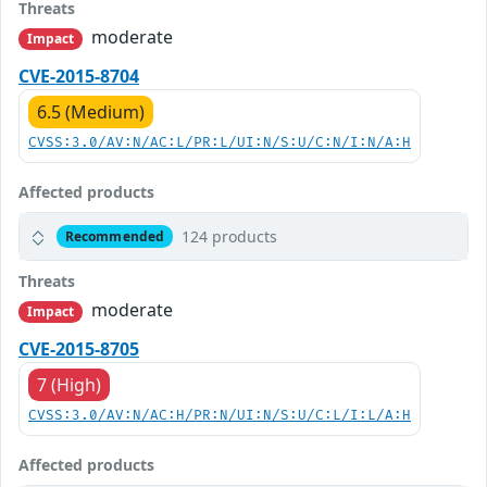
Threats
moderate
Impact
CVE-2015-8704
6.5 (Medium)
CVSS:3.0/AV:N/AC:L/PR:L/UI:N/S:U/C:N/I:N/A:H
Affected products
124 products
Recommended
Threats
moderate
Impact
CVE-2015-8705
7 (High)
CVSS:3.0/AV:N/AC:H/PR:N/UI:N/S:U/C:L/I:L/A:H
Affected products