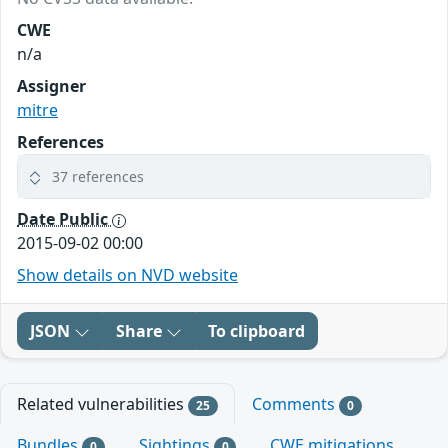
CWE
n/a
Assigner
mitre
References
37 references
Date Public
2015-09-02 00:00
Show details on NVD website
JSON
Share
To clipboard
Related vulnerabilities
Comments
25
0
Bundles
Sightings
CWE mitigations
0
0