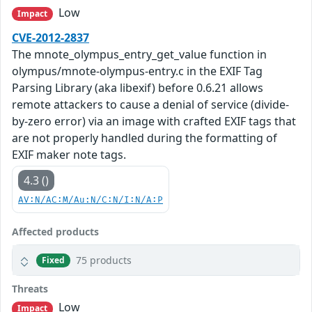
Low
Impact
CVE-2012-2837
The mnote_olympus_entry_get_value function in
olympus/mnote-olympus-entry.c in the EXIF Tag
Parsing Library (aka libexif) before 0.6.21 allows
remote attackers to cause a denial of service (divide-
by-zero error) via an image with crafted EXIF tags that
are not properly handled during the formatting of
EXIF maker note tags.
4.3 ()
AV:N/AC:M/Au:N/C:N/I:N/A:P
Affected products
75 products
Fixed
Threats
Low
Impact