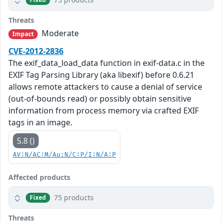
Threats
Moderate
Impact
CVE-2012-2836
The exif_data_load_data function in exif-data.c in the
EXIF Tag Parsing Library (aka libexif) before 0.6.21
allows remote attackers to cause a denial of service
(out-of-bounds read) or possibly obtain sensitive
information from process memory via crafted EXIF
tags in an image.
5.8 ()
AV:N/AC:M/Au:N/C:P/I:N/A:P
Affected products
75 products
Fixed
Threats