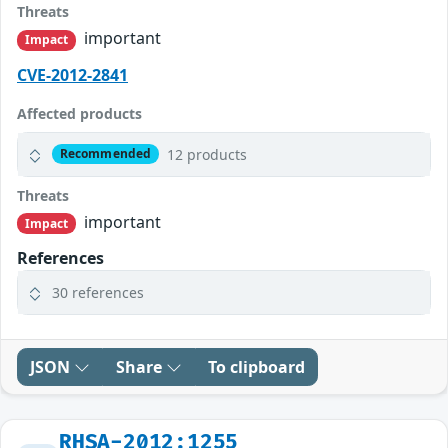
Threats
important
Impact
CVE-2012-2841
Affected products
12 products
Recommended
Threats
important
Impact
References
30 references
JSON
Share
To clipboard
RHSA-2012:1255