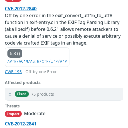
CVE-2012-2840
Off-by-one error in the exif_convert_utf16_to_utf8
function in exif-entry.c in the EXIF Tag Parsing Library
(aka libexif) before 0.6.21 allows remote attackers to
cause a denial of service or possibly execute arbitrary
code via crafted EXIF tags in an image.
6.8 ()
AV:N/AC:M/Au:N/C:P/I:P/A:P
CWE-193
- Off-by-one Error
Affected products
75 products
Fixed
Threats
Moderate
Impact
CVE-2012-2841