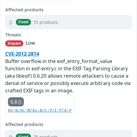
Affected products
75 products
Fixed
Threats
Low
Impact
CVE-2012-2814
Buffer overflow in the exif_entry_format_value
function in exif-entry.c in the EXIF Tag Parsing Library
(aka libexif) 0.6.20 allows remote attackers to cause a
denial of service or possibly execute arbitrary code via
crafted EXIF tags in an image.
6.8 ()
AV:N/AC:M/Au:N/C:P/I:P/A:P
Affected products
75 products
Fixed