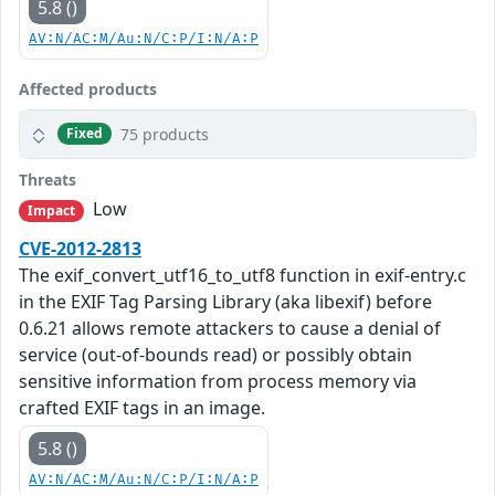
5.8 ()
AV:N/AC:M/Au:N/C:P/I:N/A:P
Affected products
75 products
Fixed
Threats
Low
Impact
CVE-2012-2813
The exif_convert_utf16_to_utf8 function in exif-entry.c
in the EXIF Tag Parsing Library (aka libexif) before
0.6.21 allows remote attackers to cause a denial of
service (out-of-bounds read) or possibly obtain
sensitive information from process memory via
crafted EXIF tags in an image.
5.8 ()
AV:N/AC:M/Au:N/C:P/I:N/A:P