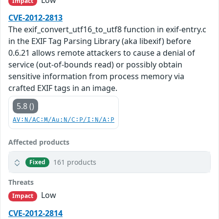
Low
Impact
CVE-2012-2813
The exif_convert_utf16_to_utf8 function in exif-entry.c
in the EXIF Tag Parsing Library (aka libexif) before
0.6.21 allows remote attackers to cause a denial of
service (out-of-bounds read) or possibly obtain
sensitive information from process memory via
crafted EXIF tags in an image.
5.8 ()
AV:N/AC:M/Au:N/C:P/I:N/A:P
Affected products
161 products
Fixed
Threats
Low
Impact
CVE-2012-2814