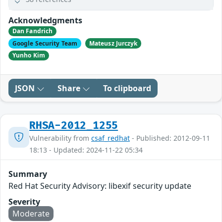
Acknowledgments
Dan Fandrich
Google Security Team
Mateusz Jurczyk
Yunho Kim
JSON
Share
To clipboard
RHSA-2012_1255
Vulnerability from
csaf_redhat
- Published: 2012-09-11
18:13 - Updated: 2024-11-22 05:34
Summary
Red Hat Security Advisory: libexif security update
Severity
Moderate