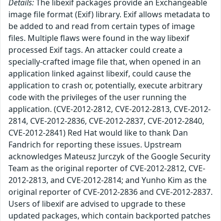
Details:
The libexif packages provide an Exchangeable
image file format (Exif) library. Exif allows metadata to
be added to and read from certain types of image
files. Multiple flaws were found in the way libexif
processed Exif tags. An attacker could create a
specially-crafted image file that, when opened in an
application linked against libexif, could cause the
application to crash or, potentially, execute arbitrary
code with the privileges of the user running the
application. (CVE-2012-2812, CVE-2012-2813, CVE-2012-
2814, CVE-2012-2836, CVE-2012-2837, CVE-2012-2840,
CVE-2012-2841) Red Hat would like to thank Dan
Fandrich for reporting these issues. Upstream
acknowledges Mateusz Jurczyk of the Google Security
Team as the original reporter of CVE-2012-2812, CVE-
2012-2813, and CVE-2012-2814; and Yunho Kim as the
original reporter of CVE-2012-2836 and CVE-2012-2837.
Users of libexif are advised to upgrade to these
updated packages, which contain backported patches