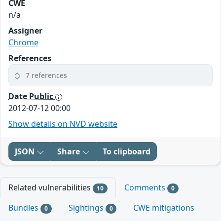
CWE
n/a
Assigner
Chrome
References
7 references
Date Public
2012-07-12 00:00
Show details on NVD website
JSON
Share
To clipboard
Related vulnerabilities
Comments
10
0
Bundles
Sightings
CWE mitigations
0
0