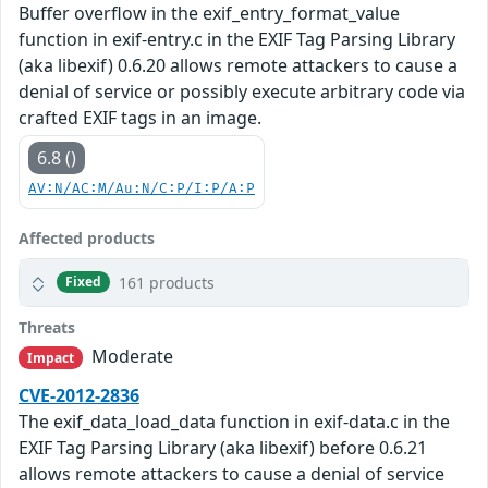
Buffer overflow in the exif_entry_format_value
function in exif-entry.c in the EXIF Tag Parsing Library
(aka libexif) 0.6.20 allows remote attackers to cause a
denial of service or possibly execute arbitrary code via
crafted EXIF tags in an image.
6.8 ()
AV:N/AC:M/Au:N/C:P/I:P/A:P
Affected products
161 products
Fixed
Threats
Moderate
Impact
CVE-2012-2836
The exif_data_load_data function in exif-data.c in the
EXIF Tag Parsing Library (aka libexif) before 0.6.21
allows remote attackers to cause a denial of service