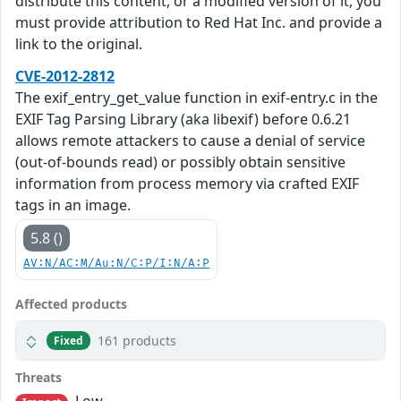
distribute this content, or a modified version of it, you
must provide attribution to Red Hat Inc. and provide a
link to the original.
CVE-2012-2812
The exif_entry_get_value function in exif-entry.c in the
EXIF Tag Parsing Library (aka libexif) before 0.6.21
allows remote attackers to cause a denial of service
(out-of-bounds read) or possibly obtain sensitive
information from process memory via crafted EXIF
tags in an image.
5.8 ()
AV:N/AC:M/Au:N/C:P/I:N/A:P
Affected products
161 products
Fixed
Threats