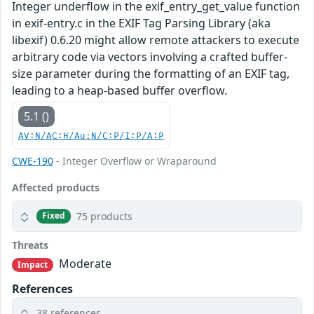
Integer underflow in the exif_entry_get_value function
in exif-entry.c in the EXIF Tag Parsing Library (aka
libexif) 0.6.20 might allow remote attackers to execute
arbitrary code via vectors involving a crafted buffer-
size parameter during the formatting of an EXIF tag,
leading to a heap-based buffer overflow.
5.1 ()
AV:N/AC:H/Au:N/C:P/I:P/A:P
CWE-190
- Integer Overflow or Wraparound
Affected products
75 products
Fixed
Threats
Moderate
Impact
References
38 references