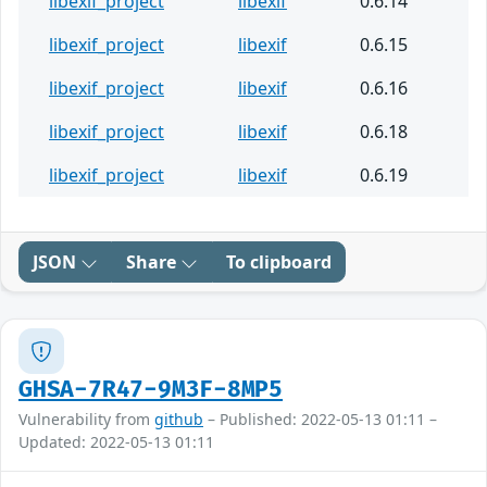
libexif_project
libexif
0.6.14
libexif_project
libexif
0.6.15
libexif_project
libexif
0.6.16
libexif_project
libexif
0.6.18
libexif_project
libexif
0.6.19
JSON
Share
To clipboard
GHSA-7R47-9M3F-8MP5
Vulnerability from
github
– Published: 2022-05-13 01:11 –
Updated: 2022-05-13 01:11