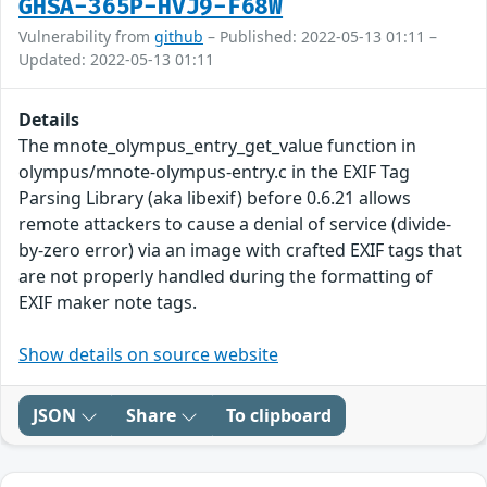
GHSA-365P-HVJ9-F68W
Vulnerability from
github
– Published: 2022-05-13 01:11 –
Updated: 2022-05-13 01:11
Details
The mnote_olympus_entry_get_value function in
olympus/mnote-olympus-entry.c in the EXIF Tag
Parsing Library (aka libexif) before 0.6.21 allows
remote attackers to cause a denial of service (divide-
by-zero error) via an image with crafted EXIF tags that
are not properly handled during the formatting of
EXIF maker note tags.
Show details on source website
JSON
Share
To clipboard