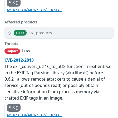
5.8 ()
AV:N/AC:M/Au:N/C:P/I:N/A:P
Affected products
161 products
Fixed
Threats
Low
Impact
CVE-2012-2813
The exif_convert_utf16_to_utf8 function in exif-entry.c
in the EXIF Tag Parsing Library (aka libexif) before
0.6.21 allows remote attackers to cause a denial of
service (out-of-bounds read) or possibly obtain
sensitive information from process memory via
crafted EXIF tags in an image.
5.8 ()
AV:N/AC:M/Au:N/C:P/I:N/A:P