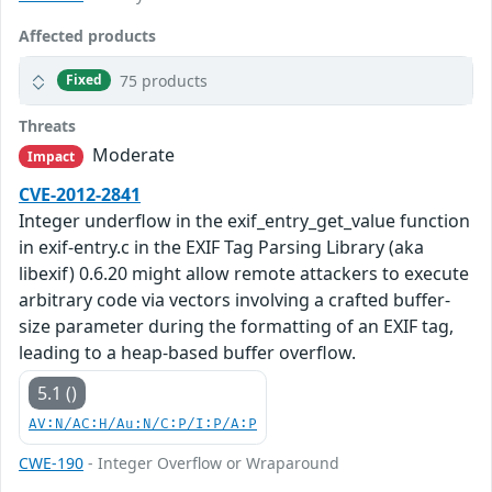
Affected products
75 products
Fixed
Threats
Moderate
Impact
CVE-2012-2841
Integer underflow in the exif_entry_get_value function
in exif-entry.c in the EXIF Tag Parsing Library (aka
libexif) 0.6.20 might allow remote attackers to execute
arbitrary code via vectors involving a crafted buffer-
size parameter during the formatting of an EXIF tag,
leading to a heap-based buffer overflow.
5.1 ()
AV:N/AC:H/Au:N/C:P/I:P/A:P
CWE-190
- Integer Overflow or Wraparound