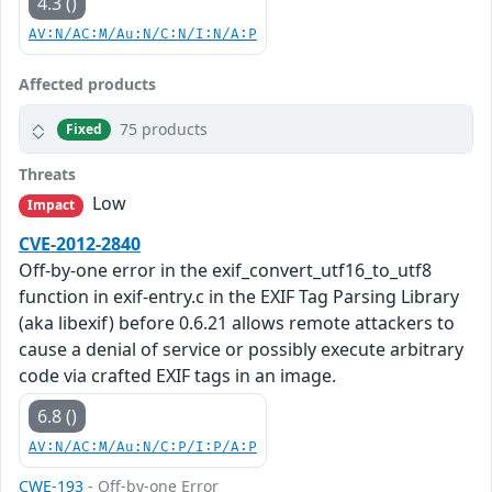
4.3 ()
AV:N/AC:M/Au:N/C:N/I:N/A:P
Affected products
75 products
Fixed
Threats
Low
Impact
CVE-2012-2840
Off-by-one error in the exif_convert_utf16_to_utf8
function in exif-entry.c in the EXIF Tag Parsing Library
(aka libexif) before 0.6.21 allows remote attackers to
cause a denial of service or possibly execute arbitrary
code via crafted EXIF tags in an image.
6.8 ()
AV:N/AC:M/Au:N/C:P/I:P/A:P
CWE-193
- Off-by-one Error