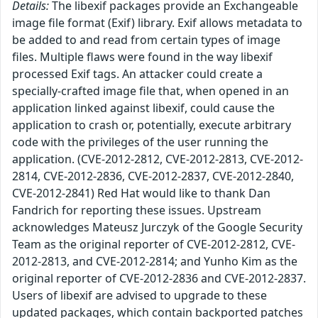
Details:
The libexif packages provide an Exchangeable
image file format (Exif) library. Exif allows metadata to
be added to and read from certain types of image
files. Multiple flaws were found in the way libexif
processed Exif tags. An attacker could create a
specially-crafted image file that, when opened in an
application linked against libexif, could cause the
application to crash or, potentially, execute arbitrary
code with the privileges of the user running the
application. (CVE-2012-2812, CVE-2012-2813, CVE-2012-
2814, CVE-2012-2836, CVE-2012-2837, CVE-2012-2840,
CVE-2012-2841) Red Hat would like to thank Dan
Fandrich for reporting these issues. Upstream
acknowledges Mateusz Jurczyk of the Google Security
Team as the original reporter of CVE-2012-2812, CVE-
2012-2813, and CVE-2012-2814; and Yunho Kim as the
original reporter of CVE-2012-2836 and CVE-2012-2837.
Users of libexif are advised to upgrade to these
updated packages, which contain backported patches