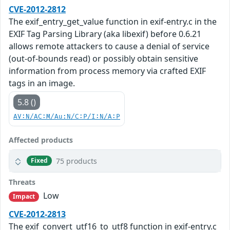
CVE-2012-2812
The exif_entry_get_value function in exif-entry.c in the
EXIF Tag Parsing Library (aka libexif) before 0.6.21
allows remote attackers to cause a denial of service
(out-of-bounds read) or possibly obtain sensitive
information from process memory via crafted EXIF
tags in an image.
5.8 ()
AV:N/AC:M/Au:N/C:P/I:N/A:P
Affected products
75 products
Fixed
Threats
Low
Impact
CVE-2012-2813
The exif_convert_utf16_to_utf8 function in exif-entry.c