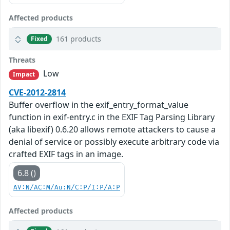
Affected products
161 products
Fixed
Threats
Low
Impact
CVE-2012-2814
Buffer overflow in the exif_entry_format_value
function in exif-entry.c in the EXIF Tag Parsing Library
(aka libexif) 0.6.20 allows remote attackers to cause a
denial of service or possibly execute arbitrary code via
crafted EXIF tags in an image.
6.8 ()
AV:N/AC:M/Au:N/C:P/I:P/A:P
Affected products