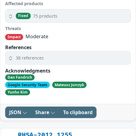
Affected products
75 products
Fixed
Threats
Moderate
Impact
References
38 references
Acknowledgments
Dan Fandrich
Google Security Team
Mateusz Jurczyk
Yunho Kim
JSON
Share
To clipboard
RHSA-2012_1255