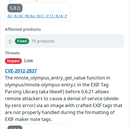
5.8 ()
AV:N/AC:M/Au:N/C:P/I:N/A:P
Affected products
75 products
Fixed
Threats
Low
Impact
CVE-2012-2837
The mnote_olympus_entry_get_value function in
olympus/mnote-olympus-entry.c in the EXIF Tag
Parsing Library (aka libexif) before 0.6.21 allows
remote attackers to cause a denial of service (divide-
by-zero error) via an image with crafted EXIF tags that
are not properly handled during the formatting of
EXIF maker note tags.