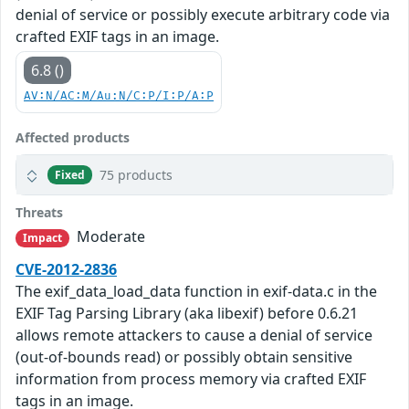
denial of service or possibly execute arbitrary code via
crafted EXIF tags in an image.
6.8 ()
AV:N/AC:M/Au:N/C:P/I:P/A:P
Affected products
75 products
Fixed
Threats
Moderate
Impact
CVE-2012-2836
The exif_data_load_data function in exif-data.c in the
EXIF Tag Parsing Library (aka libexif) before 0.6.21
allows remote attackers to cause a denial of service
(out-of-bounds read) or possibly obtain sensitive
information from process memory via crafted EXIF
tags in an image.