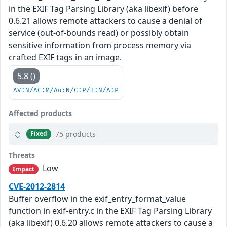
in the EXIF Tag Parsing Library (aka libexif) before
0.6.21 allows remote attackers to cause a denial of
service (out-of-bounds read) or possibly obtain
sensitive information from process memory via
crafted EXIF tags in an image.
5.8 ()
AV:N/AC:M/Au:N/C:P/I:N/A:P
Affected products
75 products
Fixed
Threats
Low
Impact
CVE-2012-2814
Buffer overflow in the exif_entry_format_value
function in exif-entry.c in the EXIF Tag Parsing Library
(aka libexif) 0.6.20 allows remote attackers to cause a