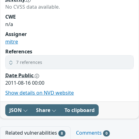
No CVSS data available.
CWE
n/a
Assigner
mitre
References
7 references
Date Public
2011-08-16 00:00
Show details on NVD website
JSON
Share
To clipboard
Related vulnerabilities
Comments
8
0