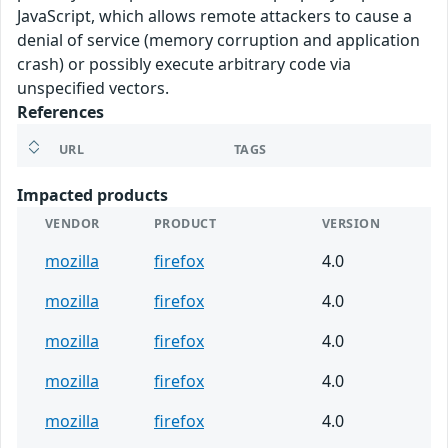
JavaScript, which allows remote attackers to cause a
denial of service (memory corruption and application
crash) or possibly execute arbitrary code via
unspecified vectors.
References
URL
TAGS
Impacted products
VENDOR
PRODUCT
VERSION
mozilla
firefox
4.0
mozilla
firefox
4.0
mozilla
firefox
4.0
mozilla
firefox
4.0
mozilla
firefox
4.0