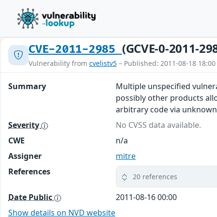
(GCVE-0-2011-29
CVE-2011-2985
Vulnerability from
cvelistv5
– Published: 2011-08-18 18:00
Summary
Multiple unspecified vulner
possibly other products all
arbitrary code via unknown
Severity
No CVSS data available.
CWE
n/a
Assigner
mitre
References
20 references
Date Public
2011-08-16 00:00
Show details on NVD website