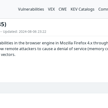
Vulnerabilities
VEX
CWE
KEV Catalogs
Comm
85)
 – Updated: 2024-08-06 23:22
abilities in the browser engine in Mozilla Firefox 4.x throu
ow remote attackers to cause a denial of service (memory c
 vectors.