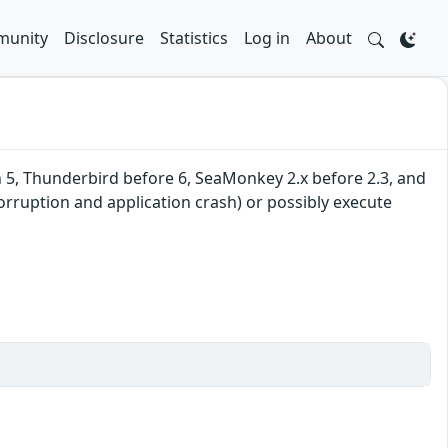
unity
Disclosure
Statistics
Log in
About
gh 5, Thunderbird before 6, SeaMonkey 2.x before 2.3, and
orruption and application crash) or possibly execute