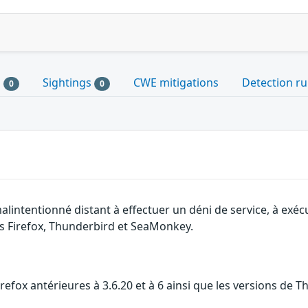
s
Sightings
CWE mitigations
Detection ru
0
0
lintentionné distant à effectuer un déni de service, à exécut
ns Firefox, Thunderbird et SeaMonkey.
efox antérieures à 3.6.20 et à 6 ainsi que les versions de Th