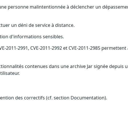
t une personne malintentionnée à déclencher un dépassemen
ctuer un déni de service à distance.
tion d'informations sensibles.
, CVE-2011-2991, CVE-2011-2992 et CVE-2011-2985 permetten
ionnalités contenues dans une archive Jar signée depuis un 
ilisateur.
btention des correctifs (cf. section Documentation).