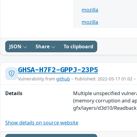
mozilla
mozilla
JSON
Share
To clipboard
GHSA-H7F2-GPPJ-23P5
Vulnerability from
github
– Published: 2022-05-17 01:02 –
Details
Multiple unspecified vulnera
(memory corruption and appl
gfx/layers/d3d10/Readbac
Show details on source website