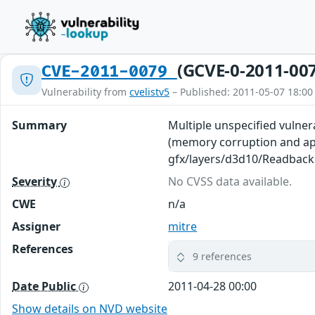
(GCVE-0-2011-00
CVE-2011-0079
Vulnerability from
cvelistv5
– Published: 2011-05-07 18:00
Summary
Multiple unspecified vulnera
(memory corruption and appl
gfx/layers/d3d10/Readbac
Severity
No CVSS data available.
CWE
n/a
Assigner
mitre
References
9 references
Date Public
2011-04-28 00:00
Show details on NVD website