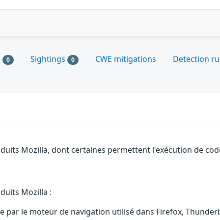
s
Sightings
CWE mitigations
Detection ru
0
0
duits Mozilla, dont certaines permettent l'exécution de code
duits Mozilla :
re par le moteur de navigation utilisé dans Firefox, Thund