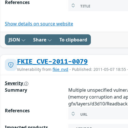
References
TITLE
Show details on source website
JSON
Share
To clipboard
FKIE_CVE-2011-0079
Vulnerability from
fkie_nvd
- Published: 2011-05-07 18:55 
Severity
Summary
Multiple unspecified vulnera
(memory corruption and appl
gfx/layers/d3d10/Readbac
References
URL
Impacted products