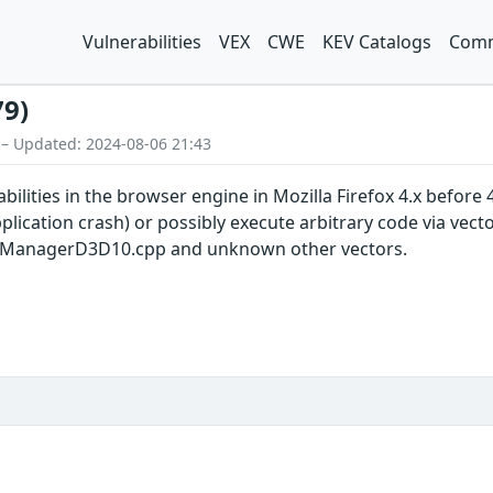
Vulnerabilities
VEX
CWE
KEV Catalogs
Comm
79)
 – Updated: 2024-08-06 21:43
bilities in the browser engine in Mozilla Firefox 4.x before 
ication crash) or possibly execute arbitrary code via vecto
kManagerD3D10.cpp and unknown other vectors.