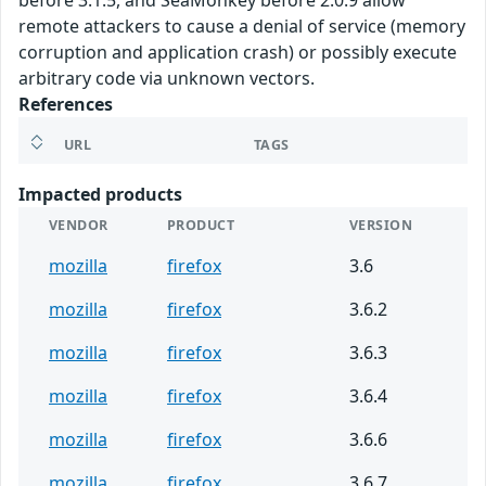
before 3.1.5, and SeaMonkey before 2.0.9 allow
remote attackers to cause a denial of service (memory
corruption and application crash) or possibly execute
arbitrary code via unknown vectors.
References
URL
TAGS
Impacted products
VENDOR
PRODUCT
VERSION
mozilla
firefox
3.6
mozilla
firefox
3.6.2
mozilla
firefox
3.6.3
mozilla
firefox
3.6.4
mozilla
firefox
3.6.6
mozilla
firefox
3.6.7