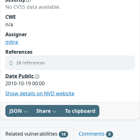
No CVSS data available.
CWE
n/a
Assigner
mitre
References
28 references
Date Public
2010-10-19 00:00
Show details on NVD website
JSON
Share
To clipboard
Related vulnerabilities
Comments
18
0