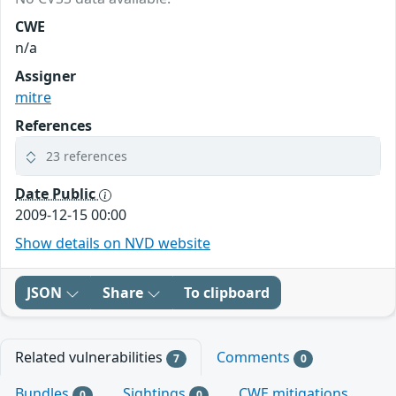
CWE
n/a
Assigner
mitre
References
23 references
Date Public
2009-12-15 00:00
Show details on NVD website
JSON
Share
To clipboard
Related vulnerabilities
Comments
7
0
Bundles
Sightings
CWE mitigations
0
0