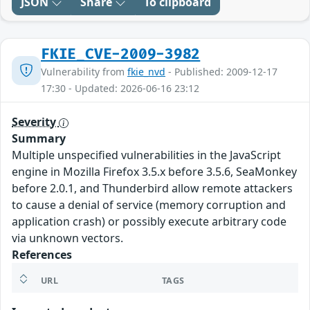
JSON
Share
To clipboard
FKIE_CVE-2009-3982
Vulnerability from
fkie_nvd
- Published: 2009-12-17
17:30 - Updated: 2026-06-16 23:12
Severity
Summary
Multiple unspecified vulnerabilities in the JavaScript
engine in Mozilla Firefox 3.5.x before 3.5.6, SeaMonkey
before 2.0.1, and Thunderbird allow remote attackers
to cause a denial of service (memory corruption and
application crash) or possibly execute arbitrary code
via unknown vectors.
References
URL
TAGS