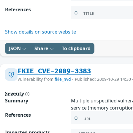
References
TITLE
Show details on source website
JSON
Share
To clipboard
FKIE_CVE-2009-3383
Vulnerability from
fkie_nvd
- Published: 2009-10-29 14:30 
Severity
Summary
Multiple unspecified vulnera
service (memory corruption 
References
URL
Impacted products