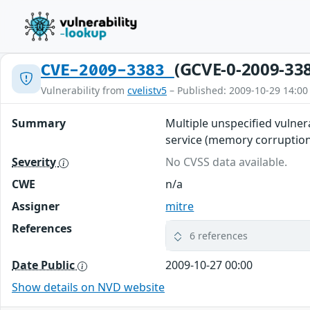
(GCVE-0-2009-33
CVE-2009-3383
Vulnerability from
cvelistv5
– Published: 2009-10-29 14:00
Summary
Multiple unspecified vulnera
service (memory corruption 
Severity
No CVSS data available.
CWE
n/a
Assigner
mitre
References
6 references
Date Public
2009-10-27 00:00
Show details on NVD website