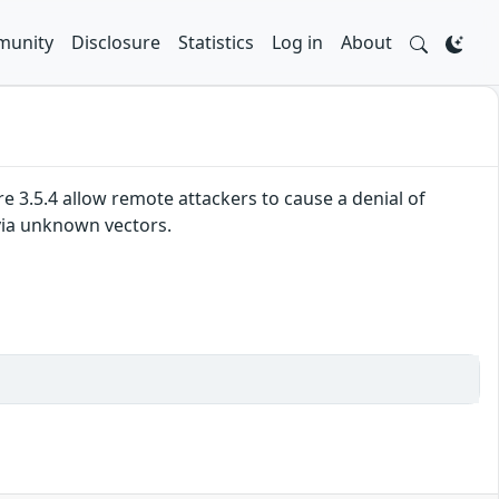
unity
Disclosure
Statistics
Log in
About
ore 3.5.4 allow remote attackers to cause a denial of
via unknown vectors.