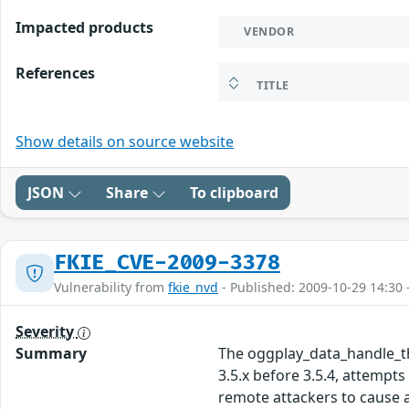
Impacted products
VENDOR
References
TITLE
Show details on source website
JSON
Share
To clipboard
FKIE_CVE-2009-3378
Vulnerability from
fkie_nvd
- Published: 2009-10-29 14:30 
Severity
Summary
The oggplay_data_handle_the
3.5.x before 3.5.4, attempt
remote attackers to cause a