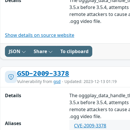
Details
The oggplay_data_handle_the
3.5.x before 3.5.4, attempt
remote attackers to cause a
.ogg video file.
Show details on source website
JSON
Share
To clipboard
GSD-2009-3378
Vulnerability from
gsd
- Updated: 2023-12-13 01:19
Details
The oggplay_data_handle_the
3.5.x before 3.5.4, attempt
remote attackers to cause a
.ogg video file.
Aliases
CVE-2009-3378