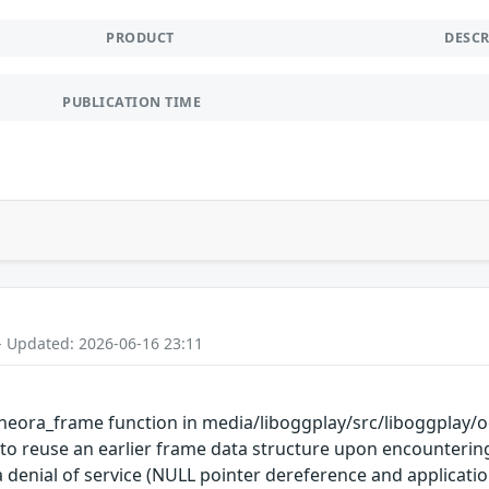
PRODUCT
DESC
PUBLICATION TIME
- Updated: 2026-06-16 23:11
ora_frame function in media/liboggplay/src/liboggplay/oggp
s to reuse an earlier frame data structure upon encountering
 denial of service (NULL pointer dereference and application