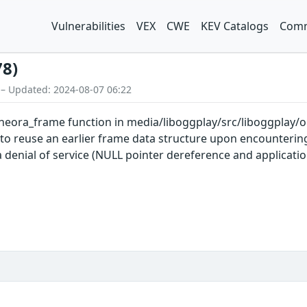
Vulnerabilities
VEX
CWE
KEV Catalogs
Comm
78)
 – Updated: 2024-08-07 06:22
ora_frame function in media/liboggplay/src/liboggplay/oggp
s to reuse an earlier frame data structure upon encountering
 denial of service (NULL pointer dereference and application