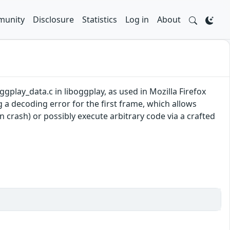
unity
Disclosure
Statistics
Log in
About
lay_data.c in liboggplay, as used in Mozilla Firefox
 a decoding error for the first frame, which allows
 crash) or possibly execute arbitrary code via a crafted