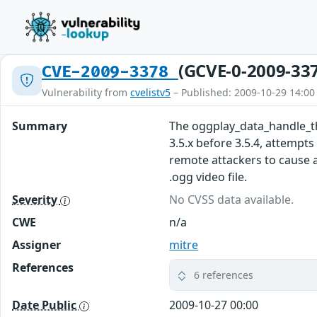
(GCVE-0-2009-33
CVE-2009-3378
Vulnerability from
cvelistv5
– Published: 2009-10-29 14:00
Summary
The oggplay_data_handle_the
3.5.x before 3.5.4, attempt
remote attackers to cause a
.ogg video file.
Severity
No CVSS data available.
CWE
n/a
Assigner
mitre
References
6 references
Date Public
2009-10-27 00:00