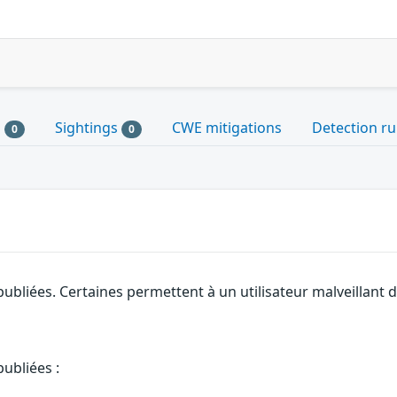
s
Sightings
CWE mitigations
Detection ru
0
0
ubliées. Certaines permettent à un utilisateur malveillant d
ubliées :