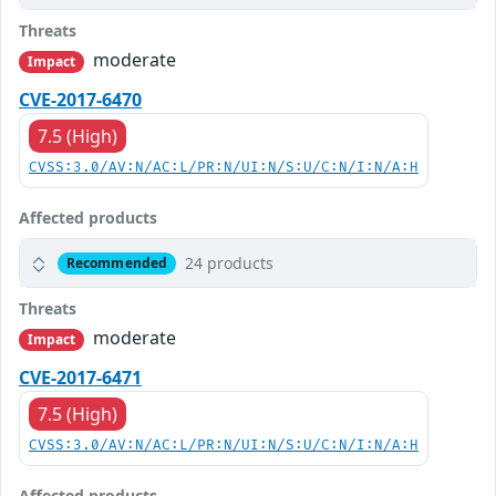
Threats
moderate
Impact
CVE-2017-6470
7.5 (High)
CVSS:3.0/AV:N/AC:L/PR:N/UI:N/S:U/C:N/I:N/A:H
Affected products
24 products
Recommended
Threats
moderate
Impact
CVE-2017-6471
7.5 (High)
CVSS:3.0/AV:N/AC:L/PR:N/UI:N/S:U/C:N/I:N/A:H
Affected products