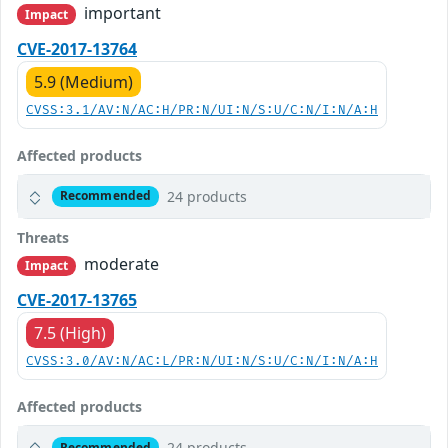
important
Impact
CVE-2017-13764
5.9 (Medium)
CVSS:3.1/AV:N/AC:H/PR:N/UI:N/S:U/C:N/I:N/A:H
Affected products
24 products
Recommended
Threats
moderate
Impact
CVE-2017-13765
7.5 (High)
CVSS:3.0/AV:N/AC:L/PR:N/UI:N/S:U/C:N/I:N/A:H
Affected products
24 products
Recommended