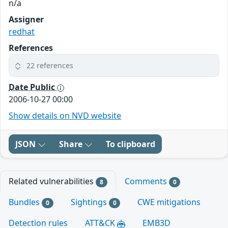
n/a
Assigner
redhat
References
22 references
Date Public
2006-10-27 00:00
Show details on NVD website
JSON
Share
To clipboard
Related vulnerabilities
Comments
8
0
Bundles
Sightings
CWE mitigations
0
0
Detection rules
ATT&CK
EMB3D