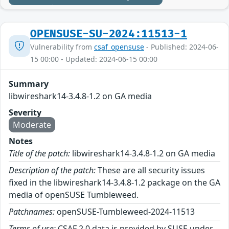
OPENSUSE-SU-2024:11513-1
Vulnerability from
csaf_opensuse
- Published: 2024-06-
15 00:00 - Updated: 2024-06-15 00:00
Summary
libwireshark14-3.4.8-1.2 on GA media
Severity
Moderate
Notes
Title of the patch:
libwireshark14-3.4.8-1.2 on GA media
Description of the patch:
These are all security issues
fixed in the libwireshark14-3.4.8-1.2 package on the GA
media of openSUSE Tumbleweed.
Patchnames:
openSUSE-Tumbleweed-2024-11513
Terms of use:
CSAF 2.0 data is provided by SUSE under