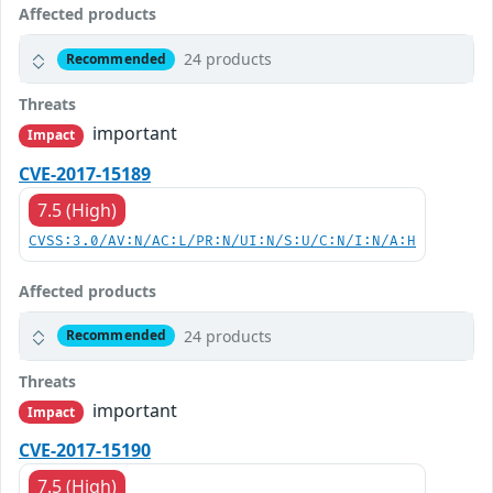
Affected products
24 products
Recommended
Threats
important
Impact
CVE-2017-15189
7.5 (High)
CVSS:3.0/AV:N/AC:L/PR:N/UI:N/S:U/C:N/I:N/A:H
Affected products
24 products
Recommended
Threats
important
Impact
CVE-2017-15190
7.5 (High)