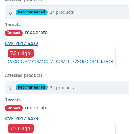
24 products
Recommended
Threats
moderate
Impact
CVE-2017-6472
7.5 (High)
CVSS:3.0/AV:N/AC:L/PR:N/UI:N/S:U/C:N/I:N/A:H
Affected products
24 products
Recommended
Threats
moderate
Impact
CVE-2017-6473
7.5 (High)