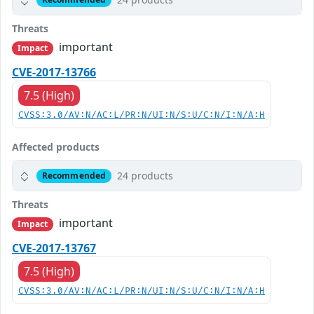
Threats
important
Impact
CVE-2017-13766
7.5 (High)
CVSS:3.0/AV:N/AC:L/PR:N/UI:N/S:U/C:N/I:N/A:H
Affected products
24 products
Recommended
Threats
important
Impact
CVE-2017-13767
7.5 (High)
CVSS:3.0/AV:N/AC:L/PR:N/UI:N/S:U/C:N/I:N/A:H