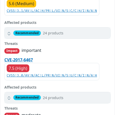
5.6 (Medium)
CVSS:3.1/AV:L/AC:H/PR:L/UI:N/S:C/C:H/I:N/A:N
Affected products
24 products
Recommended
Threats
important
Impact
CVE-2017-6467
7.5 (High)
CVSS:3.0/AV:N/AC:L/PR:N/UI:N/S:U/C:N/I:N/A:H
Affected products
24 products
Recommended
Threats
moderate