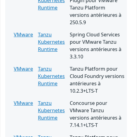
Kubernetes
Plugin pour VMware
Runtime
Tanzu Platform
versions antérieures à
250.5.9
VMware
Tanzu
Spring Cloud Services
Kubernetes
pour VMware Tanzu
Runtime
versions antérieures à
3.3.10
VMware
Tanzu
Tanzu Platform pour
Kubernetes
Cloud Foundry versions
Runtime
antérieures à
10.2.3+LTS-T
VMware
Tanzu
Concourse pour
Kubernetes
VMware Tanzu
Runtime
versions antérieures à
7.14.1+LTS-T