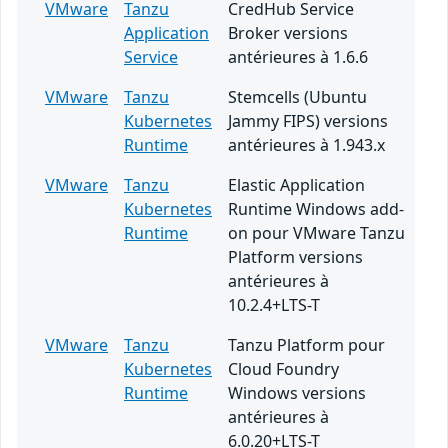
VMware
Tanzu
CredHub Service
Application
Broker versions
Service
antérieures à 1.6.6
VMware
Tanzu
Stemcells (Ubuntu
Kubernetes
Jammy FIPS) versions
Runtime
antérieures à 1.943.x
VMware
Tanzu
Elastic Application
Kubernetes
Runtime Windows add-
Runtime
on pour VMware Tanzu
Platform versions
antérieures à
10.2.4+LTS-T
VMware
Tanzu
Tanzu Platform pour
Kubernetes
Cloud Foundry
Runtime
Windows versions
antérieures à
6.0.20+LTS-T