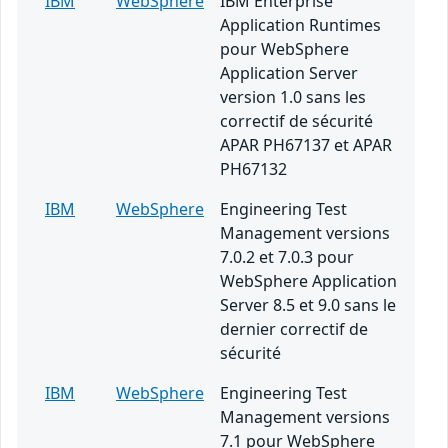
IBM
WebSphere
IBM Enterprise
Application Runtimes
pour WebSphere
Application Server
version 1.0 sans les
correctif de sécurité
APAR PH67137 et APAR
PH67132
IBM
WebSphere
Engineering Test
Management versions
7.0.2 et 7.0.3 pour
WebSphere Application
Server 8.5 et 9.0 sans le
dernier correctif de
sécurité
IBM
WebSphere
Engineering Test
Management versions
7.1 pour WebSphere