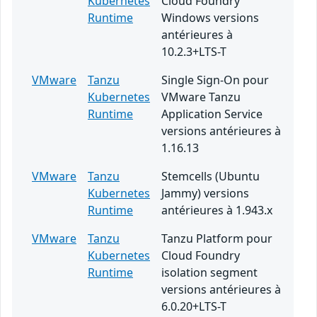
Kubernetes
Cloud Foundry
Runtime
Windows versions
antérieures à
10.2.3+LTS-T
VMware
Tanzu
Single Sign-On pour
Kubernetes
VMware Tanzu
Runtime
Application Service
versions antérieures à
1.16.13
VMware
Tanzu
Stemcells (Ubuntu
Kubernetes
Jammy) versions
Runtime
antérieures à 1.943.x
VMware
Tanzu
Tanzu Platform pour
Kubernetes
Cloud Foundry
Runtime
isolation segment
versions antérieures à
6.0.20+LTS-T