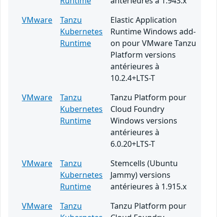
Runtime
antérieures à 1.943.x
VMware
Tanzu
Elastic Application
Kubernetes
Runtime Windows add-
Runtime
on pour VMware Tanzu
Platform versions
antérieures à
10.2.4+LTS-T
VMware
Tanzu
Tanzu Platform pour
Kubernetes
Cloud Foundry
Runtime
Windows versions
antérieures à
6.0.20+LTS-T
VMware
Tanzu
Stemcells (Ubuntu
Kubernetes
Jammy) versions
Runtime
antérieures à 1.915.x
VMware
Tanzu
Tanzu Platform pour