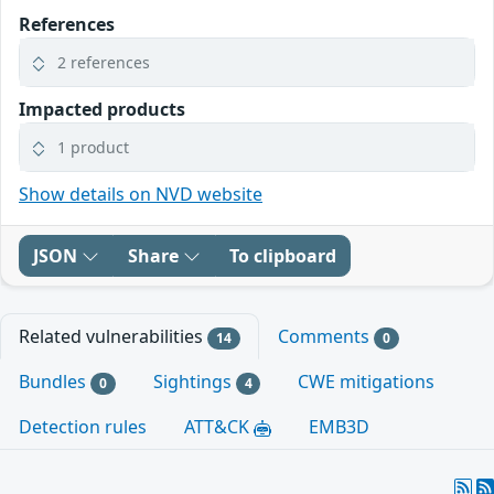
References
2 references
Impacted products
1 product
Show details on NVD website
JSON
Share
To clipboard
Related vulnerabilities
Comments
14
0
Bundles
Sightings
CWE mitigations
0
4
Detection rules
ATT&CK
EMB3D