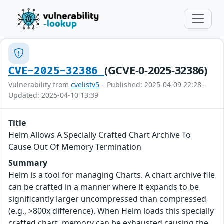
(GCVE-0-2025-32386)
CVE-2025-32386
Vulnerability from
cvelistv5
– Published: 2025-04-09 22:28 –
Updated: 2025-04-10 13:39
Title
Helm Allows A Specially Crafted Chart Archive To
Cause Out Of Memory Termination
Summary
Helm is a tool for managing Charts. A chart archive file
can be crafted in a manner where it expands to be
significantly larger uncompressed than compressed
(e.g., >800x difference). When Helm loads this specially
crafted chart, memory can be exhausted causing the