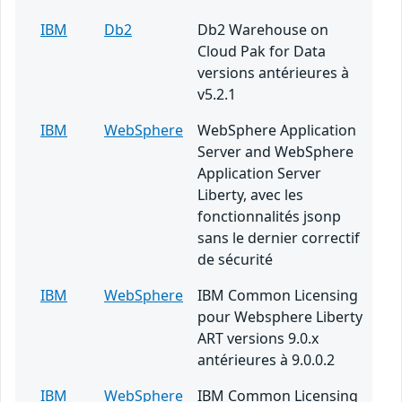
IBM
Db2
Db2 Warehouse on
Cloud Pak for Data
versions antérieures à
v5.2.1
IBM
WebSphere
WebSphere Application
Server and WebSphere
Application Server
Liberty, avec les
fonctionnalités jsonp
sans le dernier correctif
de sécurité
IBM
WebSphere
IBM Common Licensing
pour Websphere Liberty
ART versions 9.0.x
antérieures à 9.0.0.2
IBM
WebSphere
IBM Common Licensing