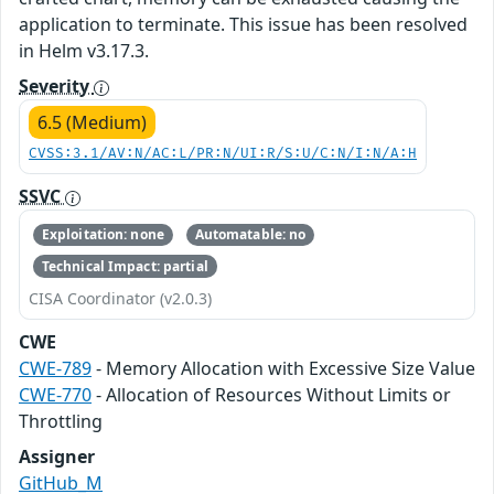
application to terminate. This issue has been resolved
in Helm v3.17.3.
Severity
6.5 (Medium)
CVSS:3.1/AV:N/AC:L/PR:N/UI:R/S:U/C:N/I:N/A:H
SSVC
Exploitation: none
Automatable: no
Technical Impact: partial
CISA Coordinator (v2.0.3)
CWE
CWE-789
- Memory Allocation with Excessive Size Value
CWE-770
- Allocation of Resources Without Limits or
Throttling
Assigner
GitHub_M