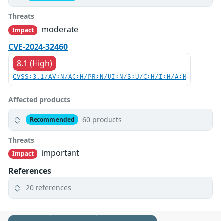
Threats
moderate
Impact
CVE-2024-32460
8.1 (High)
CVSS:3.1/AV:N/AC:H/PR:N/UI:N/S:U/C:H/I:H/A:H
Affected products
60 products
Recommended
Threats
important
Impact
References
20 references