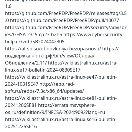
1.6
https://github.com/FreeRDP/FreeRDP/releases/tag/3.5
.0 https://github.com/FreeRDP/FreeRDP/pull/10077
https://github.com/FreeRDP/FreeRDP/security/advisor
ies/GHSA-23c5-cp23-h2h5 https://www.cybersecurity-
help.cz/vdb/SB2024042305
https://altsp.su/obnovleniya-bezopasnosti/ https://
поддержка.нппкт.рф/bin/view/ОСнова/
Обновления/2.11/ https://wiki.astralinux.ru/astra-
linux-se17-bulletin-2024-0830SE17
https://wiki.astralinux.ru/astra-linux-se47-bulletin-
2024-1031SE47 http://repo.red-
soft.ru/redos/7.3c/x86_64/updates/
https://wiki.astralinux.ru/astra-linux-se81-bulletin-
20241206SE81 https://errata.msvsphere-
os.ru/definition/9/INFCSA-2024:9092?lang=ru
https://wiki.astralinux.ru/astra-linux-se16-bulletin-
20251225SE16