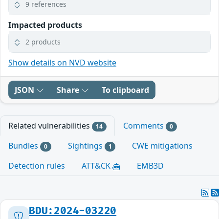
9 references
Impacted products
2 products
Show details on NVD website
JSON
Share
To clipboard
Related vulnerabilities
Comments
14
0
Bundles
Sightings
CWE mitigations
0
1
Detection rules
ATT&CK
EMB3D
BDU:2024-03220