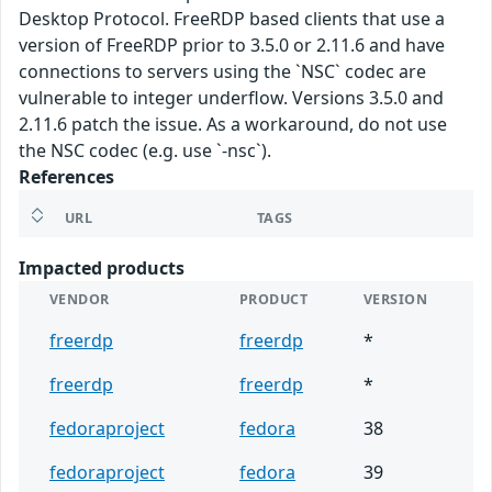
Desktop Protocol. FreeRDP based clients that use a
version of FreeRDP prior to 3.5.0 or 2.11.6 and have
connections to servers using the `NSC` codec are
vulnerable to integer underflow. Versions 3.5.0 and
2.11.6 patch the issue. As a workaround, do not use
the NSC codec (e.g. use `-nsc`).
References
URL
TAGS
Impacted products
VENDOR
PRODUCT
VERSION
freerdp
freerdp
*
freerdp
freerdp
*
fedoraproject
fedora
38
fedoraproject
fedora
39