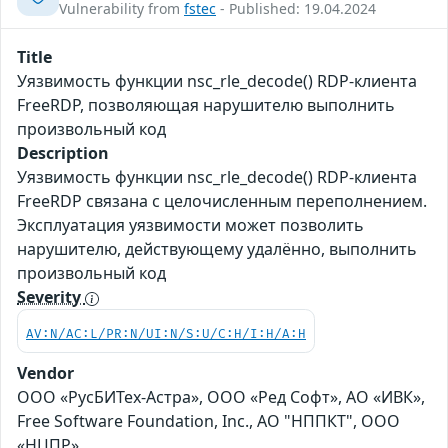
Vulnerability from
fstec
- Published: 19.04.2024
Title
Уязвимость функции nsc_rle_decode() RDP-клиента
FreeRDP, позволяющая нарушителю выполнить
произвольный код
Description
Уязвимость функции nsc_rle_decode() RDP-клиента
FreeRDP связана с целочисленным переполнением.
Эксплуатация уязвимости может позволить
нарушителю, действующему удалённо, выполнить
произвольный код
Severity
AV:N/AC:L/PR:N/UI:N/S:U/C:H/I:H/A:H
Vendor
ООО «РусБИТех-Астра», ООО «Ред Софт», АО «ИВК»,
Free Software Foundation, Inc., АО "НППКТ", ООО
«НЦПР»