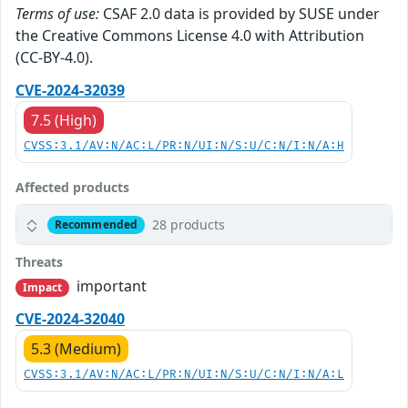
Terms of use:
CSAF 2.0 data is provided by SUSE under
the Creative Commons License 4.0 with Attribution
(CC-BY-4.0).
CVE-2024-32039
7.5 (High)
CVSS:3.1/AV:N/AC:L/PR:N/UI:N/S:U/C:N/I:N/A:H
Affected products
28 products
Recommended
Threats
important
Impact
CVE-2024-32040
5.3 (Medium)
CVSS:3.1/AV:N/AC:L/PR:N/UI:N/S:U/C:N/I:N/A:L