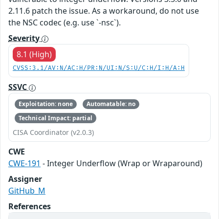
2.11.6 patch the issue. As a workaround, do not use
the NSC codec (e.g. use `-nsc`).
Severity
8.1 (High)
CVSS:3.1/AV:N/AC:H/PR:N/UI:N/S:U/C:H/I:H/A:H
SSVC
Exploitation: none
Automatable: no
Technical Impact: partial
CISA Coordinator (v2.0.3)
CWE
CWE-191
- Integer Underflow (Wrap or Wraparound)
Assigner
GitHub_M
References