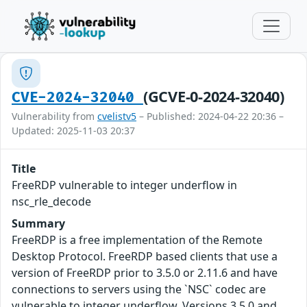
(GCVE-0-2024-32040)
CVE-2024-32040
Vulnerability from
cvelistv5
– Published: 2024-04-22 20:36 –
Updated: 2025-11-03 20:37
Title
FreeRDP vulnerable to integer underflow in
nsc_rle_decode
Summary
FreeRDP is a free implementation of the Remote
Desktop Protocol. FreeRDP based clients that use a
version of FreeRDP prior to 3.5.0 or 2.11.6 and have
connections to servers using the `NSC` codec are
vulnerable to integer underflow. Versions 3.5.0 and