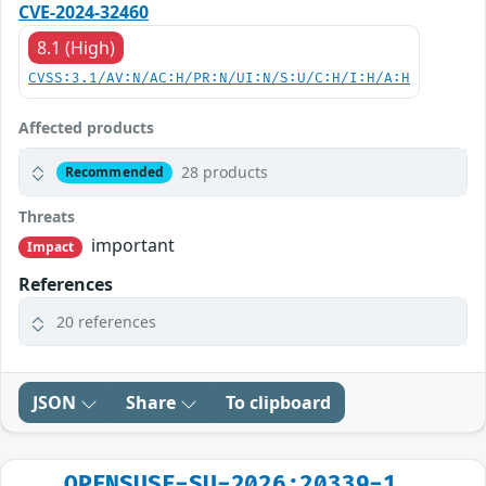
CVE-2024-32460
8.1 (High)
CVSS:3.1/AV:N/AC:H/PR:N/UI:N/S:U/C:H/I:H/A:H
Affected products
28 products
Recommended
Threats
important
Impact
References
20 references
JSON
Share
To clipboard
OPENSUSE-SU-2026:20339-1