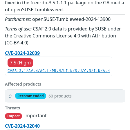
fixed in the freerdp-3.5.1-1.1 package on the GA media
of openSUSE Tumbleweed.
Patchnames:
openSUSE-Tumbleweed-2024-13900
Terms of use:
CSAF 2.0 data is provided by SUSE under
the Creative Commons License 4.0 with Attribution
(CC-BY-4.0).
CVE-2024-32039
7.5 (High)
CVSS:3.1/AV:N/AC:L/PR:N/UI:N/S:U/C:N/I:N/A:H
Affected products
60 products
Recommended
Threats
important
Impact
CVE-2024-32040