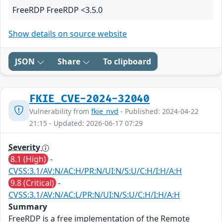
FreeRDP FreeRDP <3.5.0
Show details on source website
JSON
Share
To clipboard
FKIE_CVE-2024-32040
Vulnerability from
fkie_nvd
- Published: 2024-04-22
21:15 - Updated: 2026-06-17 07:29
Severity
8.1 (High)
-
CVSS:3.1/AV:N/AC:H/PR:N/UI:N/S:U/C:H/I:H/A:H
9.8 (Critical)
-
CVSS:3.1/AV:N/AC:L/PR:N/UI:N/S:U/C:H/I:H/A:H
Summary
FreeRDP is a free implementation of the Remote