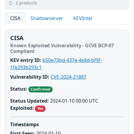
2 products
CISA
Shadowserver
KEVIntel
CISA
Known Exploited Vulnerability - GCVE BCP-07
Compliant
KEV entry ID:
b50e73bd-437e-4e8d-bf9f-
1fe293b293c1
Vulnerability ID:
CVE-2024-21887
Status:
Confirmed
Status Updated:
2024-01-10 00:00 UTC
Exploited:
Yes
Timestamps
First Seen:
2024-01-10