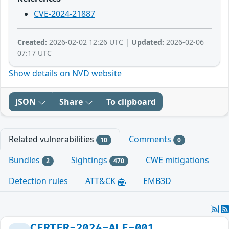
CVE-2024-21887
Created:
2026-02-02 12:26 UTC |
Updated:
2026-02-06
07:17 UTC
Show details on NVD website
JSON
Share
To clipboard
Related vulnerabilities
Comments
10
0
Bundles
Sightings
CWE mitigations
2
470
Detection rules
ATT&CK
EMB3D
CERTFR-2024-ALE-001