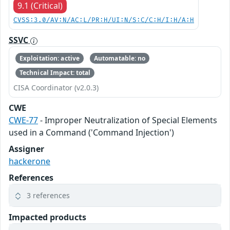
9.1 (Critical)
CVSS:3.0/AV:N/AC:L/PR:H/UI:N/S:C/C:H/I:H/A:H
SSVC
Exploitation: active
Automatable: no
Technical Impact: total
CISA Coordinator (v2.0.3)
CWE
CWE-77
- Improper Neutralization of Special Elements
used in a Command ('Command Injection')
Assigner
hackerone
References
3 references
Impacted products