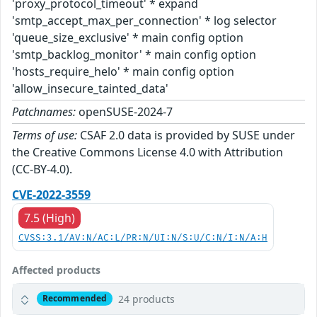
'proxy_protocol_timeout' * expand
'smtp_accept_max_per_connection' * log selector
'queue_size_exclusive' * main config option
'smtp_backlog_monitor' * main config option
'hosts_require_helo' * main config option
'allow_insecure_tainted_data'
Patchnames:
openSUSE-2024-7
Terms of use:
CSAF 2.0 data is provided by SUSE under
the Creative Commons License 4.0 with Attribution
(CC-BY-4.0).
CVE-2022-3559
7.5 (High)
CVSS:3.1/AV:N/AC:L/PR:N/UI:N/S:U/C:N/I:N/A:H
Affected products
24 products
Recommended