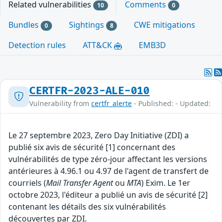
Related vulnerabilities
Comments
10
0
Bundles
Sightings
CWE mitigations
0
8
Detection rules
ATT&CK
EMB3D
CERTFR-2023-ALE-010
Vulnerability from
certfr_alerte
- Published: - Updated:
Le 27 septembre 2023, Zero Day Initiative (ZDI) a
publié six avis de sécurité [1] concernant des
vulnérabilités de type zéro-jour affectant les versions
antérieures à 4.96.1 ou 4.97 de l'agent de transfert de
courriels (
Mail Transfer Agent
ou
MTA
) Exim. Le 1er
octobre 2023, l'éditeur a publié un avis de sécurité [2]
contenant les détails des six vulnérabilités
découvertes par ZDI.