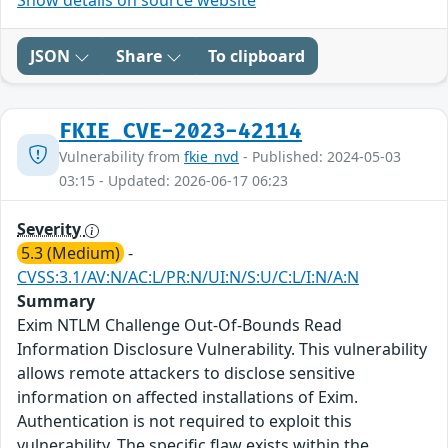
Show details on source website
JSON
Share
To clipboard
FKIE_CVE-2023-42114
Vulnerability from
fkie_nvd
- Published: 2024-05-03
03:15 - Updated: 2026-06-17 06:23
Severity
5.3 (Medium)
-
CVSS:3.1/AV:N/AC:L/PR:N/UI:N/S:U/C:L/I:N/A:N
Summary
Exim NTLM Challenge Out-Of-Bounds Read
Information Disclosure Vulnerability. This vulnerability
allows remote attackers to disclose sensitive
information on affected installations of Exim.
Authentication is not required to exploit this
vulnerability. The specific flaw exists within the