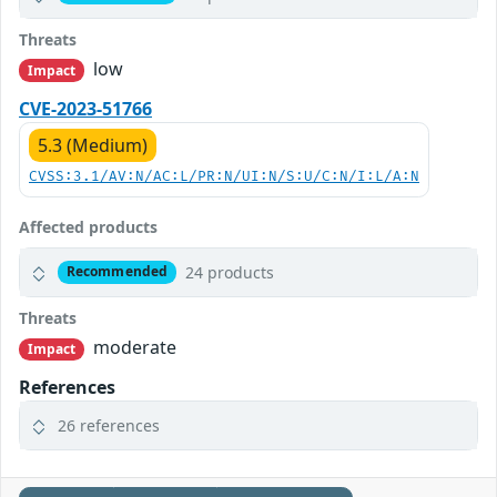
Threats
low
Impact
CVE-2023-51766
5.3 (Medium)
CVSS:3.1/AV:N/AC:L/PR:N/UI:N/S:U/C:N/I:L/A:N
Affected products
24 products
Recommended
Threats
moderate
Impact
References
26 references