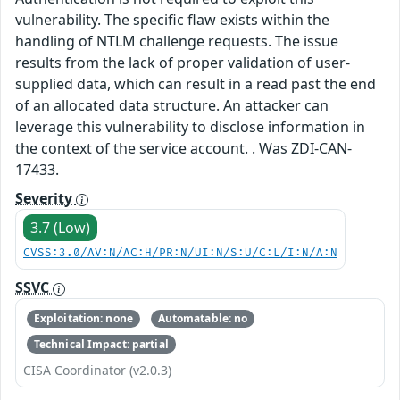
vulnerability. The specific flaw exists within the
handling of NTLM challenge requests. The issue
results from the lack of proper validation of user-
supplied data, which can result in a read past the end
of an allocated data structure. An attacker can
leverage this vulnerability to disclose information in
the context of the service account. . Was ZDI-CAN-
17433.
Severity
3.7 (Low)
CVSS:3.0/AV:N/AC:H/PR:N/UI:N/S:U/C:L/I:N/A:N
SSVC
Exploitation: none
Automatable: no
Technical Impact: partial
CISA Coordinator (v2.0.3)