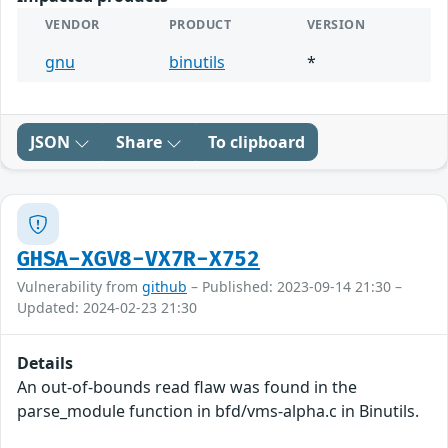
VENDOR
PRODUCT
VERSION
gnu
binutils
*
JSON
Share
To clipboard
GHSA-XGV8-VX7R-X752
Vulnerability from
github
– Published: 2023-09-14 21:30 –
Updated: 2024-02-23 21:30
Details
An out-of-bounds read flaw was found in the
parse_module function in bfd/vms-alpha.c in Binutils.