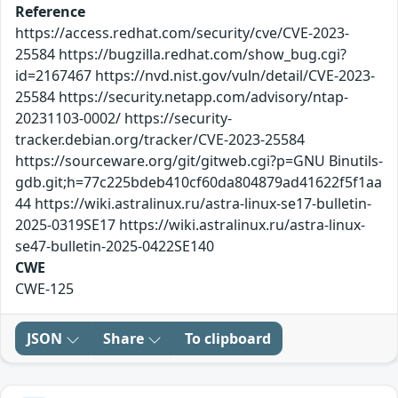
Reference
https://access.redhat.com/security/cve/CVE-2023-
25584 https://bugzilla.redhat.com/show_bug.cgi?
id=2167467 https://nvd.nist.gov/vuln/detail/CVE-2023-
25584 https://security.netapp.com/advisory/ntap-
20231103-0002/ https://security-
tracker.debian.org/tracker/CVE-2023-25584
https://sourceware.org/git/gitweb.cgi?p=GNU Binutils-
gdb.git;h=77c225bdeb410cf60da804879ad41622f5f1aa
44 https://wiki.astralinux.ru/astra-linux-se17-bulletin-
2025-0319SE17 https://wiki.astralinux.ru/astra-linux-
se47-bulletin-2025-0422SE140
CWE
CWE-125
JSON
Share
To clipboard