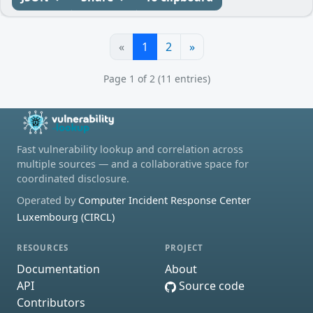
«
1
2
»
Page 1 of 2 (11 entries)
Fast vulnerability lookup and correlation across
multiple sources — and a collaborative space for
coordinated disclosure.
Operated by
Computer Incident Response Center
Luxembourg (CIRCL)
RESOURCES
PROJECT
Documentation
About
API
Source code
Contributors