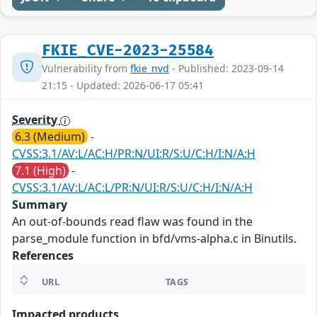
FKIE_CVE-2023-25584
Vulnerability from
fkie_nvd
- Published: 2023-09-14
21:15 - Updated: 2026-06-17 05:41
Severity
6.3 (Medium)
-
CVSS:3.1/AV:L/AC:H/PR:N/UI:R/S:U/C:H/I:N/A:H
7.1 (High)
-
CVSS:3.1/AV:L/AC:L/PR:N/UI:R/S:U/C:H/I:N/A:H
Summary
An out-of-bounds read flaw was found in the
parse_module function in bfd/vms-alpha.c in Binutils.
References
URL
TAGS
Impacted products