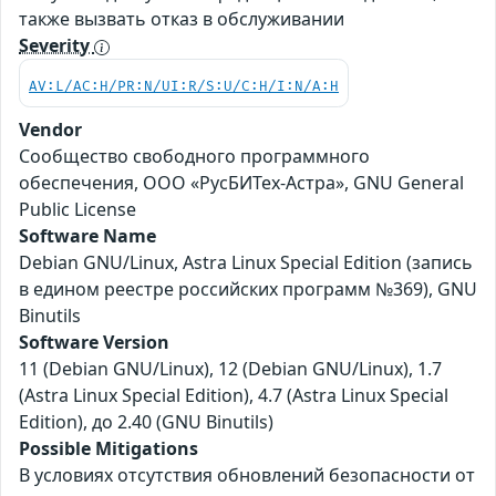
также вызвать отказ в обслуживании
Severity
AV:L/AC:H/PR:N/UI:R/S:U/C:H/I:N/A:H
Vendor
Сообщество свободного программного
обеспечения, ООО «РусБИТех-Астра», GNU General
Public License
Software Name
Debian GNU/Linux, Astra Linux Special Edition (запись
в едином реестре российских программ №369), GNU
Binutils
Software Version
11 (Debian GNU/Linux), 12 (Debian GNU/Linux), 1.7
(Astra Linux Special Edition), 4.7 (Astra Linux Special
Edition), до 2.40 (GNU Binutils)
Possible Mitigations
В условиях отсутствия обновлений безопасности от