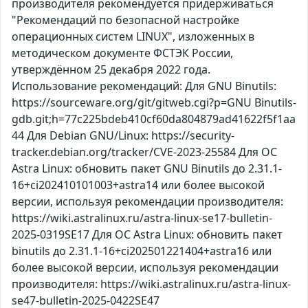
производителя рекомендуется придерживаться
"Рекомендаций по безопасной настройке
операционных систем LINUX", изложенных в
методическом документе ФСТЭК России,
утверждённом 25 декабря 2022 года.
Использование рекомендаций: Для GNU Binutils:
https://sourceware.org/git/gitweb.cgi?p=GNU Binutils-
gdb.git;h=77c225bdeb410cf60da804879ad41622f5f1aa
44 Для Debian GNU/Linux: https://security-
tracker.debian.org/tracker/CVE-2023-25584 Для ОС
Astra Linux: обновить пакет GNU Binutils до 2.31.1-
16+ci202410101003+astra14 или более высокой
версии, используя рекомендации производителя:
https://wiki.astralinux.ru/astra-linux-se17-bulletin-
2025-0319SE17 Для ОС Astra Linux: обновить пакет
binutils до 2.31.1-16+ci202501221404+astra16 или
более высокой версии, используя рекомендации
производителя: https://wiki.astralinux.ru/astra-linux-
se47-bulletin-2025-0422SE47