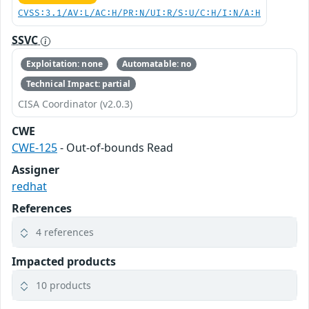
CVSS:3.1/AV:L/AC:H/PR:N/UI:R/S:U/C:H/I:N/A:H
SSVC
Exploitation: none
Automatable: no
Technical Impact: partial
CISA Coordinator (v2.0.3)
CWE
CWE-125
- Out-of-bounds Read
Assigner
redhat
References
4 references
Impacted products
10 products