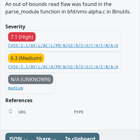
An out-of-bounds read flaw was found in the
parse_module function in bfd/vms-alpha.c in Binutils.
Severity
7.1 (High)
CVSS:3.1/AV:L/AC:L/PR:N/UI:R/S:U/C:H/I:N/A:H
6.3 (Medium)
CVSS:3.1/AV:L/AC:H/PR:N/UI:R/S:U/C:H/I:N/A:H
N/A (UNKNOWN)
medium
References
URL
TYPE
JSON
Share
To clipboard