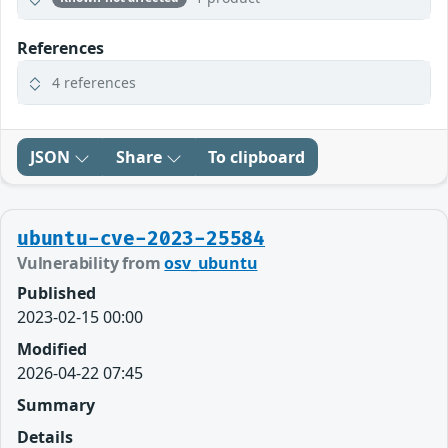
References
4 references
JSON
Share
To clipboard
ubuntu-cve-2023-25584
Vulnerability from
osv_ubuntu
Published
2023-02-15 00:00
Modified
2026-04-22 07:45
Summary
Details