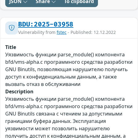
JSON
Share
To clipboard
BDU:2025-03958
Vulnerability from
fstec
- Published: 12.12.2022
Title
Уязвимость функции parse_module() компонента
bfd/vms-alpha.c программного средства разработки
GNU Binutils, позволяющая нарушителю получить
доступ к конфиденциальным данным, а также
вызвать отказ в обслуживании
Description
Уязвимость функции parse_module() компонента
bfd/vms-alpha.c программного средства разработки
GNU Binutils связана с чтением за допустимыми
границами буфера данных. Эксплуатация
уязвимости может позволить нарушителю
получить доступ к конфиденциальным данным, а