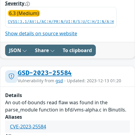
Severity
6.3 (Medium)
CVSS:3.1/AV:L/AC:H/PR:N/UI:R/S:U/C:H/I:N/A:H
Show details on source website
JSON
Share
To clipboard
GSD-2023-25584
Vulnerability from
gsd
- Updated: 2023-12-13 01:20
Details
An out-of-bounds read flaw was found in the
parse_module function in bfd/vms-alpha.c in Binutils.
Aliases
CVE-2023-25584