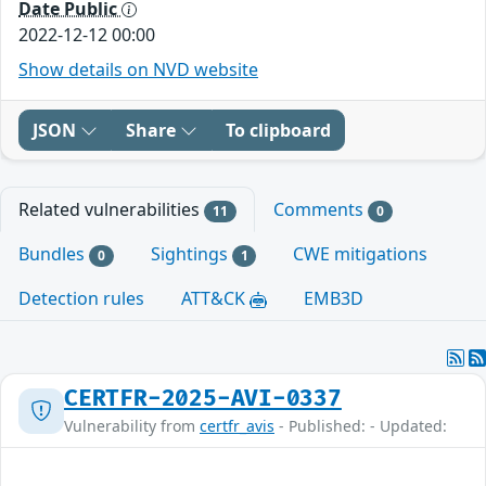
Date Public
2022-12-12 00:00
Show details on NVD website
JSON
Share
To clipboard
Related vulnerabilities
Comments
11
0
Bundles
Sightings
CWE mitigations
0
1
Detection rules
ATT&CK
EMB3D
CERTFR-2025-AVI-0337
Vulnerability from
certfr_avis
- Published: - Updated: