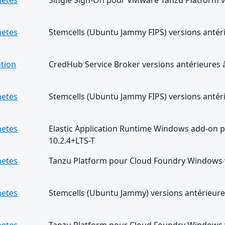
netes
Single Sign-On pour VMware Tanzu Platform ve
netes
Stemcells (Ubuntu Jammy FIPS) versions antéri
ation
CredHub Service Broker versions antérieures à
netes
Stemcells (Ubuntu Jammy FIPS) versions antéri
netes
Elastic Application Runtime Windows add-on 
10.2.4+LTS-T
netes
Tanzu Platform pour Cloud Foundry Windows v
netes
Stemcells (Ubuntu Jammy) versions antérieures