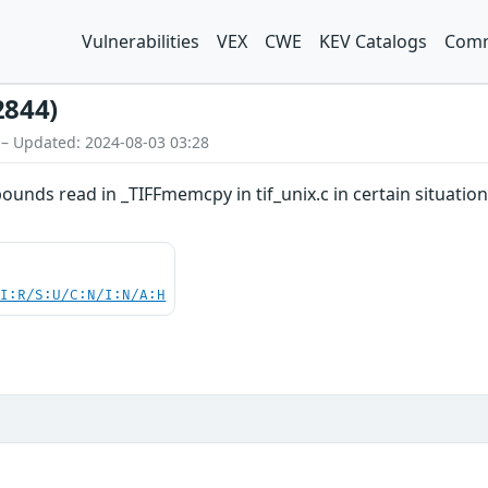
Vulnerabilities
VEX
CWE
KEV Catalogs
Comm
2844)
 – Updated: 2024-08-03 03:28
-bounds read in _TIFFmemcpy in tif_unix.c in certain situat
UI:R/S:U/C:N/I:N/A:H