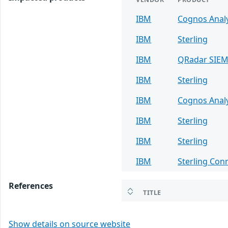
IBM
Cognos Analy
IBM
Sterling
IBM
QRadar SIE
IBM
Sterling
IBM
Cognos Analy
IBM
Sterling
IBM
Sterling
IBM
Sterling Con
References
TITLE
Show details on source website