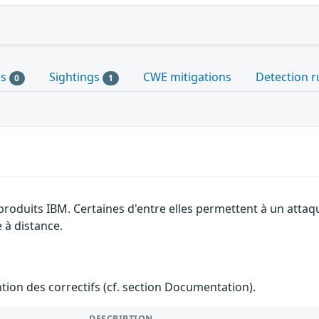
es
Sightings
CWE mitigations
Detection r
0
1
 produits IBM. Certaines d'entre elles permettent à un atta
e à distance.
ention des correctifs (cf. section Documentation).
DESCRIPTION