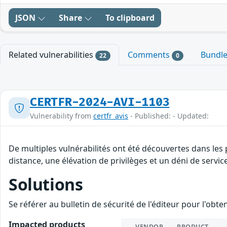
JSON
Share
To clipboard
Related vulnerabilities
Comments
Bundl
22
0
CERTFR-2024-AVI-1103
Vulnerability from
certfr_avis
- Published: - Updated:
De multiples vulnérabilités ont été découvertes dans les
distance, une élévation de privilèges et un déni de servic
Solutions
Se référer au bulletin de sécurité de l'éditeur pour l'obt
Impacted products
VENDOR
PRODUCT