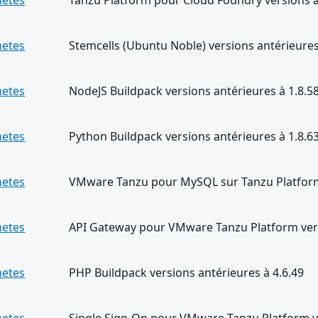
netes
Tanzu Platform pour Cloud Foundry versions a
netes
Stemcells (Ubuntu Noble) versions antérieures
netes
NodeJS Buildpack versions antérieures à 1.8.5
netes
Python Buildpack versions antérieures à 1.8.6
netes
VMware Tanzu pour MySQL sur Tanzu Platform 
netes
API Gateway pour VMware Tanzu Platform vers
netes
PHP Buildpack versions antérieures à 4.6.49