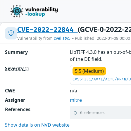
(GCVE-0-2022-2
CVE-2022-22844
Vulnerability from
cvelistv5
– Published: 2022-01-08 00:00
Summary
LibTIFF 4.3.0 has an out-of
of the DE field.
Severity
5.5 (Medium)
CVSS:3.1/AV:L/AC:L/PR:N/
CWE
n/a
Assigner
mitre
References
6 references
Show details on NVD website