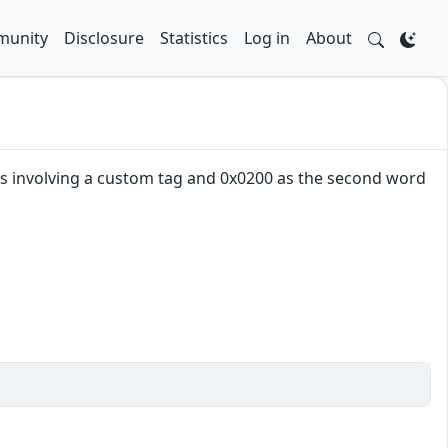
unity
Disclosure
Statistics
Log in
About
ions involving a custom tag and 0x0200 as the second word