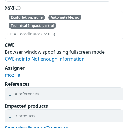
SSVC
Exploitation: none
Automatable: no
Technical Impact: partial
CISA Coordinator (v2.0.3)
CWE
Browser window spoof using fullscreen mode
CWE-noinfo Not enough information
Assigner
mozilla
References
4 references
Impacted products
3 products
Show details on NVD website