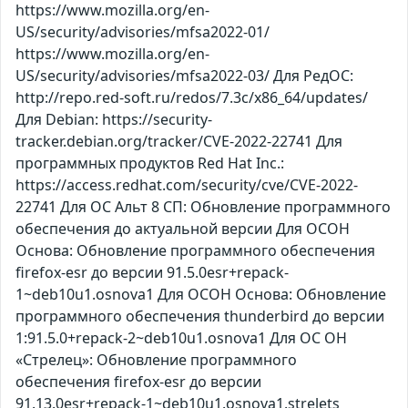
https://www.mozilla.org/en-
US/security/advisories/mfsa2022-01/
https://www.mozilla.org/en-
US/security/advisories/mfsa2022-03/ Для РедОС:
http://repo.red-soft.ru/redos/7.3c/x86_64/updates/
Для Debian: https://security-
tracker.debian.org/tracker/CVE-2022-22741 Для
программных продуктов Red Hat Inc.:
https://access.redhat.com/security/cve/CVE-2022-
22741 Для ОС Альт 8 СП: Обновление программного
обеспечения до актуальной версии Для ОСОН
Основа: Обновление программного обеспечения
firefox-esr до версии 91.5.0esr+repack-
1~deb10u1.osnova1 Для ОСОН Основа: Обновление
программного обеспечения thunderbird до версии
1:91.5.0+repack-2~deb10u1.osnova1 Для ОС ОН
«Стрелец»: Обновление программного
обеспечения firefox-esr до версии
91.13.0esr+repack-1~deb10u1.osnova1.strelets