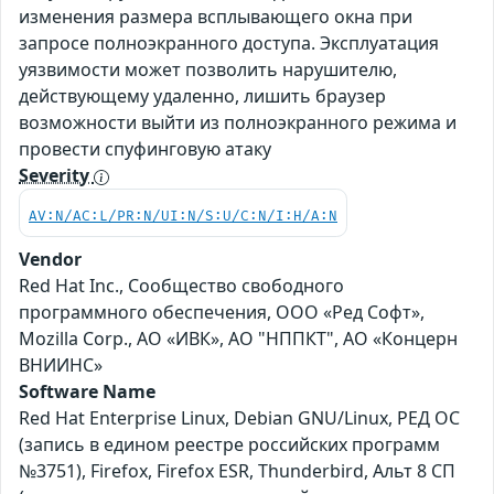
изменения размера всплывающего окна при
запросе полноэкранного доступа. Эксплуатация
уязвимости может позволить нарушителю,
действующему удаленно, лишить браузер
возможности выйти из полноэкранного режима и
провести спуфинговую атаку
Severity
AV:N/AC:L/PR:N/UI:N/S:U/C:N/I:H/A:N
Vendor
Red Hat Inc., Сообщество свободного
программного обеспечения, ООО «Ред Софт»,
Mozilla Corp., АО «ИВК», АО "НППКТ", АО «Концерн
ВНИИНС»
Software Name
Red Hat Enterprise Linux, Debian GNU/Linux, РЕД ОС
(запись в едином реестре российских программ
№3751), Firefox, Firefox ESR, Thunderbird, Альт 8 СП