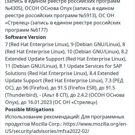
(запись в едином реестре российских программ
№4305), ОСОН ОСнова Оnyx (запись в едином
реестре российских программ №5913), ОС ОН
«Стрелец» (запись в едином реестре российских
программ №6177)
Software Version
7 (Red Hat Enterprise Linux), 9 (Debian GNU/Linux), 8
(Red Hat Enterprise Linux), 10 (Debian GNU/Linux), 8.2
Extended Update Support (Red Hat Enterprise Linux),
11 (Debian GNU/Linux), 8.1 Update Services for SAP
Solutions (Red Hat Enterprise Linux), 8.4 Extended
Update Support (Red Hat Enterprise Linux), 7.3 (РЕД
ОС), до 96 (Firefox), до 91.5 (Firefox ESR), до 91.5
(Thunderbird), - (Альт 8 СП), до 2.4.2 (ОСОН ОСнова
Оnyx), до 16.01.2023 (ОС ОН «Стрелец»)
Possible Mitigations
Использование рекомендаций: Для программных
продуктов Mozilla Corp.: https://www.mozilla.org/en-
US/security/advisories/mfsa2022-02/