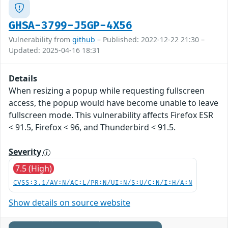
GHSA-3799-J5GP-4X56
Vulnerability from
github
– Published: 2022-12-22 21:30 –
Updated: 2025-04-16 18:31
Details
When resizing a popup while requesting fullscreen
access, the popup would have become unable to leave
fullscreen mode. This vulnerability affects Firefox ESR
< 91.5, Firefox < 96, and Thunderbird < 91.5.
Severity
7.5 (High)
CVSS:3.1/AV:N/AC:L/PR:N/UI:N/S:U/C:N/I:H/A:N
Show details on source website