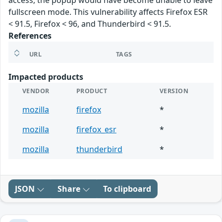
access, the popup would have become unable to leave
fullscreen mode. This vulnerability affects Firefox ESR
< 91.5, Firefox < 96, and Thunderbird < 91.5.
References
URL
TAGS
Impacted products
VENDOR
PRODUCT
VERSION
mozilla
firefox
*
mozilla
firefox_esr
*
mozilla
thunderbird
*
JSON
Share
To clipboard