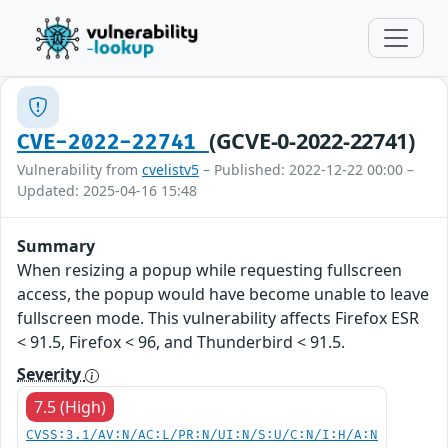
(GCVE-0-2022-22741)
CVE-2022-22741
Vulnerability from
cvelistv5
– Published: 2022-12-22 00:00 –
Updated: 2025-04-16 15:48
Summary
When resizing a popup while requesting fullscreen
access, the popup would have become unable to leave
fullscreen mode. This vulnerability affects Firefox ESR
< 91.5, Firefox < 96, and Thunderbird < 91.5.
Severity
7.5 (High)
CVSS:3.1/AV:N/AC:L/PR:N/UI:N/S:U/C:N/I:H/A:N