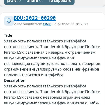
JSON
Share
To clipboard
BDU:2022-00290
Vulnerability from
fstec
- Published: 11.01.2022
Title
Уязвимость пользовательского интерфейса
почтового клиента Thunderbird, браузеров Firefox и
Firefox ESR, связанная с неверным ограничением
визуализируемых слоев или фреймов,
позволяющая нарушителю использовать неверное
ограничение визуализируемых слоев или фреймов
пользовательского интерфейса
Description
Уязвимость пользовательского интерфейса
почтового клиента Thunderbird, браузеров Firefox и
Firefox ESR связана с неверным ограничением
визуализируемых слоев или фреймов из-за ошибки