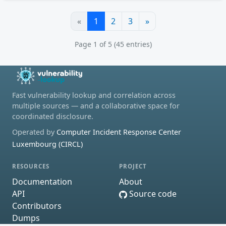
«
1
2
3
»
Page 1 of 5 (45 entries)
Fast vulnerability lookup and correlation across
multiple sources — and a collaborative space for
coordinated disclosure.
Operated by
Computer Incident Response Center
Luxembourg (CIRCL)
RESOURCES
PROJECT
Documentation
About
API
Source code
Contributors
Dumps