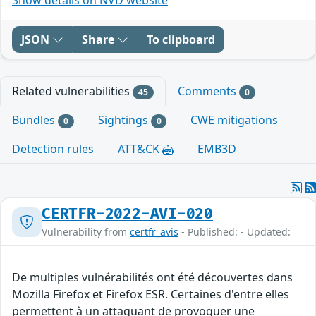
JSON
Share
To clipboard
Related vulnerabilities
Comments
45
0
Bundles
Sightings
CWE mitigations
0
0
Detection rules
ATT&CK
EMB3D
CERTFR-2022-AVI-020
Vulnerability from
certfr_avis
- Published: - Updated:
De multiples vulnérabilités ont été découvertes dans
Mozilla Firefox et Firefox ESR. Certaines d'entre elles
permettent à un attaquant de provoquer une