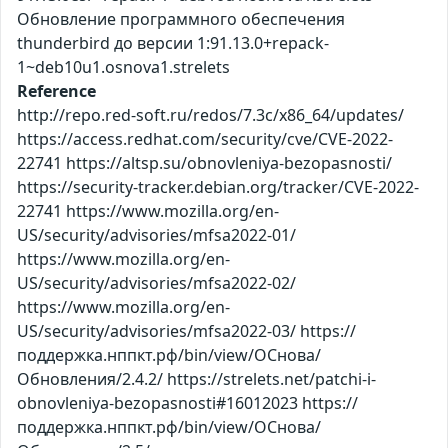
Обновление программного обеспечения
thunderbird до версии 1:91.13.0+repack-
1~deb10u1.osnova1.strelets
Reference
http://repo.red-soft.ru/redos/7.3c/x86_64/updates/
https://access.redhat.com/security/cve/CVE-2022-
22741 https://altsp.su/obnovleniya-bezopasnosti/
https://security-tracker.debian.org/tracker/CVE-2022-
22741 https://www.mozilla.org/en-
US/security/advisories/mfsa2022-01/
https://www.mozilla.org/en-
US/security/advisories/mfsa2022-02/
https://www.mozilla.org/en-
US/security/advisories/mfsa2022-03/ https://
поддержка.нппкт.рф/bin/view/ОСнова/
Обновления/2.4.2/ https://strelets.net/patchi-i-
obnovleniya-bezopasnosti#16012023 https://
поддержка.нппкт.рф/bin/view/ОСнова/