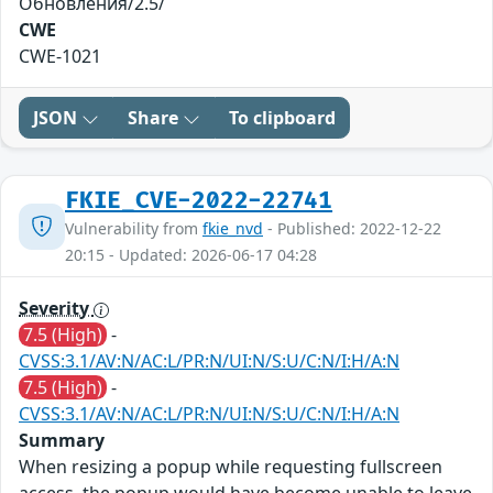
Обновления/2.5/
CWE
CWE-1021
JSON
Share
To clipboard
FKIE_CVE-2022-22741
Vulnerability from
fkie_nvd
- Published: 2022-12-22
20:15 - Updated: 2026-06-17 04:28
Severity
7.5 (High)
-
CVSS:3.1/AV:N/AC:L/PR:N/UI:N/S:U/C:N/I:H/A:N
7.5 (High)
-
CVSS:3.1/AV:N/AC:L/PR:N/UI:N/S:U/C:N/I:H/A:N
Summary
When resizing a popup while requesting fullscreen