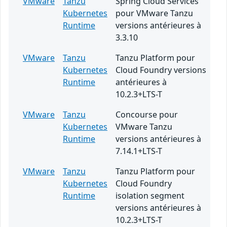
VMware
Tanzu
Spring Cloud Services
Kubernetes
pour VMware Tanzu
Runtime
versions antérieures à
3.3.10
VMware
Tanzu
Tanzu Platform pour
Kubernetes
Cloud Foundry versions
Runtime
antérieures à
10.2.3+LTS-T
VMware
Tanzu
Concourse pour
Kubernetes
VMware Tanzu
Runtime
versions antérieures à
7.14.1+LTS-T
VMware
Tanzu
Tanzu Platform pour
Kubernetes
Cloud Foundry
Runtime
isolation segment
versions antérieures à
10.2.3+LTS-T