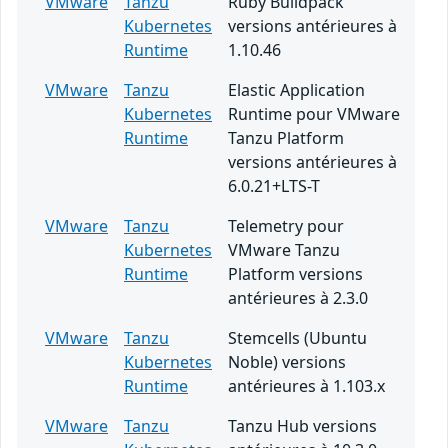
VMware
Tanzu
Ruby Buildpack
Kubernetes
versions antérieures à
Runtime
1.10.46
VMware
Tanzu
Elastic Application
Kubernetes
Runtime pour VMware
Runtime
Tanzu Platform
versions antérieures à
6.0.21+LTS-T
VMware
Tanzu
Telemetry pour
Kubernetes
VMware Tanzu
Runtime
Platform versions
antérieures à 2.3.0
VMware
Tanzu
Stemcells (Ubuntu
Kubernetes
Noble) versions
Runtime
antérieures à 1.103.x
VMware
Tanzu
Tanzu Hub versions