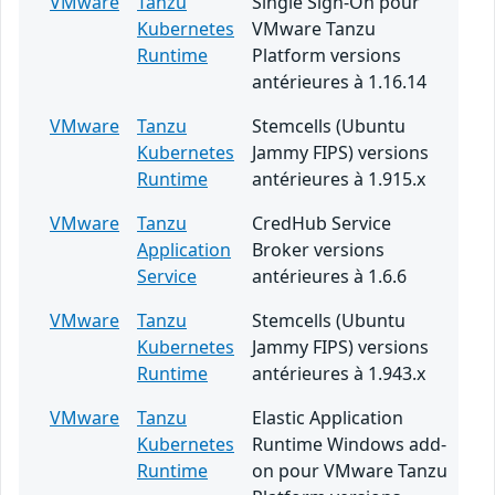
VMware
Tanzu
Single Sign-On pour
Kubernetes
VMware Tanzu
Runtime
Platform versions
antérieures à 1.16.14
VMware
Tanzu
Stemcells (Ubuntu
Kubernetes
Jammy FIPS) versions
Runtime
antérieures à 1.915.x
VMware
Tanzu
CredHub Service
Application
Broker versions
Service
antérieures à 1.6.6
VMware
Tanzu
Stemcells (Ubuntu
Kubernetes
Jammy FIPS) versions
Runtime
antérieures à 1.943.x
VMware
Tanzu
Elastic Application
Kubernetes
Runtime Windows add-
Runtime
on pour VMware Tanzu