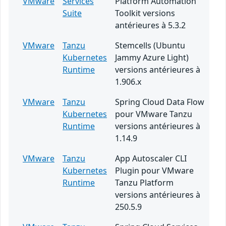
VMware
Services
Platform Automation
Suite
Toolkit versions
antérieures à 5.3.2
VMware
Tanzu
Stemcells (Ubuntu
Kubernetes
Jammy Azure Light)
Runtime
versions antérieures à
1.906.x
VMware
Tanzu
Spring Cloud Data Flow
Kubernetes
pour VMware Tanzu
Runtime
versions antérieures à
1.14.9
VMware
Tanzu
App Autoscaler CLI
Kubernetes
Plugin pour VMware
Runtime
Tanzu Platform
versions antérieures à
250.5.9