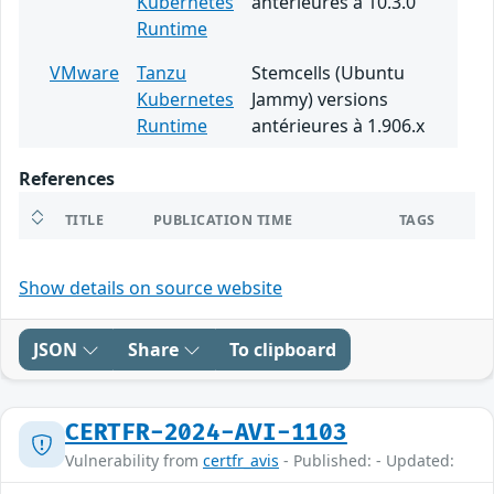
Kubernetes
antérieures à 10.3.0
Runtime
VMware
Tanzu
Stemcells (Ubuntu
Kubernetes
Jammy) versions
Runtime
antérieures à 1.906.x
References
TITLE
PUBLICATION TIME
TAGS
Show details on source website
JSON
Share
To clipboard
CERTFR-2024-AVI-1103
Vulnerability from
certfr_avis
- Published: - Updated: