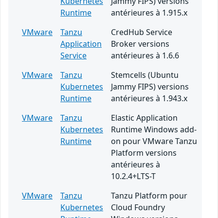
Kubernetes
Jammy FIPS) versions
Runtime
antérieures à 1.915.x
VMware
Tanzu
CredHub Service
Application
Broker versions
Service
antérieures à 1.6.6
VMware
Tanzu
Stemcells (Ubuntu
Kubernetes
Jammy FIPS) versions
Runtime
antérieures à 1.943.x
VMware
Tanzu
Elastic Application
Kubernetes
Runtime Windows add-
Runtime
on pour VMware Tanzu
Platform versions
antérieures à
10.2.4+LTS-T
VMware
Tanzu
Tanzu Platform pour
Kubernetes
Cloud Foundry