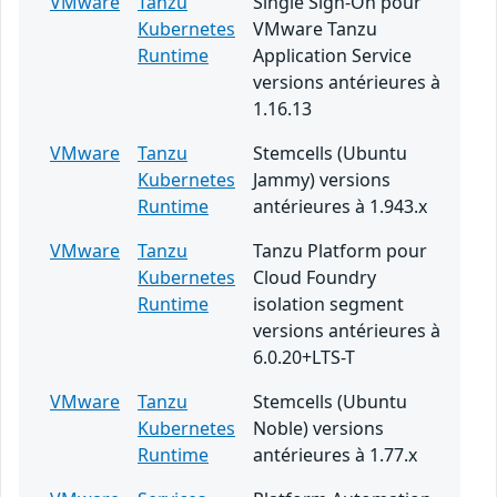
VMware
Tanzu
Single Sign-On pour
Kubernetes
VMware Tanzu
Runtime
Application Service
versions antérieures à
1.16.13
VMware
Tanzu
Stemcells (Ubuntu
Kubernetes
Jammy) versions
Runtime
antérieures à 1.943.x
VMware
Tanzu
Tanzu Platform pour
Kubernetes
Cloud Foundry
Runtime
isolation segment
versions antérieures à
6.0.20+LTS-T
VMware
Tanzu
Stemcells (Ubuntu
Kubernetes
Noble) versions
Runtime
antérieures à 1.77.x