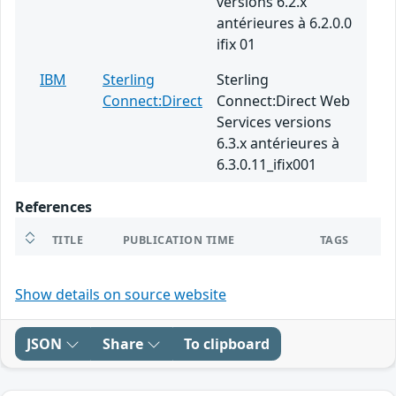
versions 6.2.x
antérieures à 6.2.0.0
ifix 01
IBM
Sterling
Sterling
Connect:Direct
Connect:Direct Web
Services versions
6.3.x antérieures à
6.3.0.11_ifix001
References
TITLE
PUBLICATION TIME
TAGS
Show details on source website
JSON
Share
To clipboard