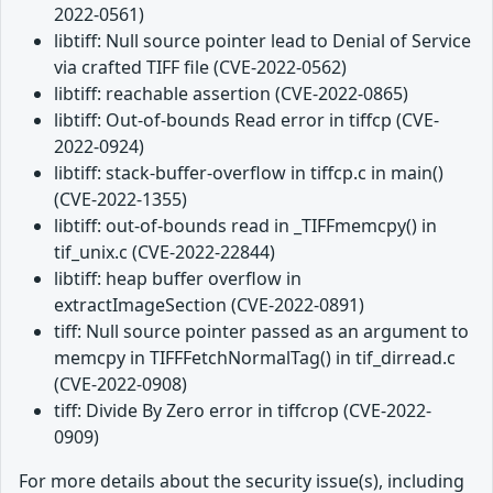
2022-0561)
libtiff: Null source pointer lead to Denial of Service
via crafted TIFF file (CVE-2022-0562)
libtiff: reachable assertion (CVE-2022-0865)
libtiff: Out-of-bounds Read error in tiffcp (CVE-
2022-0924)
libtiff: stack-buffer-overflow in tiffcp.c in main()
(CVE-2022-1355)
libtiff: out-of-bounds read in _TIFFmemcpy() in
tif_unix.c (CVE-2022-22844)
libtiff: heap buffer overflow in
extractImageSection (CVE-2022-0891)
tiff: Null source pointer passed as an argument to
memcpy in TIFFFetchNormalTag() in tif_dirread.c
(CVE-2022-0908)
tiff: Divide By Zero error in tiffcrop (CVE-2022-
0909)
For more details about the security issue(s), including