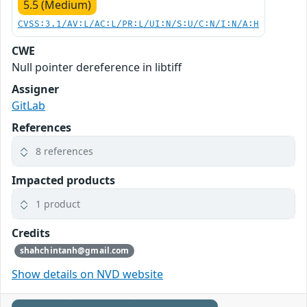
5.5 (Medium)
CVSS:3.1/AV:L/AC:L/PR:L/UI:N/S:U/C:N/I:N/A:H
CWE
Null pointer dereference in libtiff
Assigner
GitLab
References
8 references
Impacted products
1 product
Credits
shahchintanh@gmail.com
Show details on NVD website