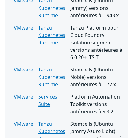
VMware
Tanzu
Stemcells (Ubuntu
Kubernetes
Jammy) versions
Runtime
antérieures à 1.943.x
VMware
Tanzu
Tanzu Platform pour
Kubernetes
Cloud Foundry
Runtime
isolation segment
versions antérieures à
6.0.20+LTS-T
VMware
Tanzu
Stemcells (Ubuntu
Kubernetes
Noble) versions
Runtime
antérieures à 1.77.x
VMware
Services
Platform Automation
Suite
Toolkit versions
antérieures à 5.3.2
VMware
Tanzu
Stemcells (Ubuntu
Kubernetes
Jammy Azure Light)