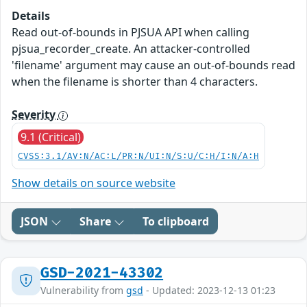
Details
Read out-of-bounds in PJSUA API when calling
pjsua_recorder_create. An attacker-controlled
'filename' argument may cause an out-of-bounds read
when the filename is shorter than 4 characters.
Severity
9.1 (Critical)
CVSS:3.1/AV:N/AC:L/PR:N/UI:N/S:U/C:H/I:N/A:H
Show details on source website
JSON
Share
To clipboard
GSD-2021-43302
Vulnerability from
gsd
- Updated: 2023-12-13 01:23