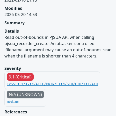
2022-02-16 21:15
Modified
2026-05-20 14:53
Summary
Details
Read out-of-bounds in PJSUA API when calling
pjsua_recorder_create. An attacker-controlled
'filename' argument may cause an out-of-bounds read
when the filename is shorter than 4 characters.
Severity
9.1 (Critical)
CVSS:3.1/AV:N/AC:L/PR:N/UI:N/S:U/C:H/I:N/A:H
N/A (UNKNOWN)
medium
References