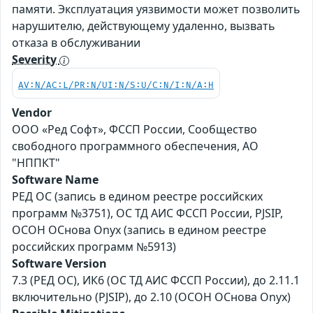
памяти. Эксплуатация уязвимости может позволить
нарушителю, действующему удаленно, вызвать
отказа в обслуживании
Severity
AV:N/AC:L/PR:N/UI:N/S:U/C:N/I:N/A:H
Vendor
ООО «Ред Софт», ФССП России, Сообщество
свободного программного обеспечения, АО
"НППКТ"
Software Name
РЕД ОС (запись в едином реестре российских
программ №3751), ОС ТД АИС ФССП России, PJSIP,
ОСОН ОСнова Оnyx (запись в едином реестре
российских программ №5913)
Software Version
7.3 (РЕД ОС), ИК6 (ОС ТД АИС ФССП России), до 2.11.1
включительно (PJSIP), до 2.10 (ОСОН ОСнова Оnyx)