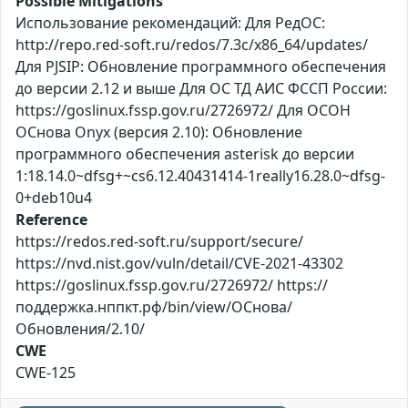
Possible Mitigations
Использование рекомендаций: Для РедОС:
http://repo.red-soft.ru/redos/7.3c/x86_64/updates/
Для PJSIP: Обновление программного обеспечения
до версии 2.12 и выше Для ОС ТД АИС ФССП России:
https://goslinux.fssp.gov.ru/2726972/ Для ОСОН
ОСнова Оnyx (версия 2.10): Обновление
программного обеспечения asterisk до версии
1:18.14.0~dfsg+~cs6.12.40431414-1really16.28.0~dfsg-
0+deb10u4
Reference
https://redos.red-soft.ru/support/secure/
https://nvd.nist.gov/vuln/detail/CVE-2021-43302
https://goslinux.fssp.gov.ru/2726972/ https://
поддержка.нппкт.рф/bin/view/ОСнова/
Обновления/2.10/
CWE
CWE-125