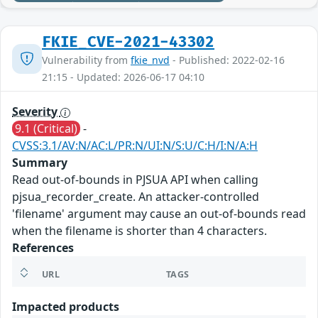
FKIE_CVE-2021-43302
Vulnerability from
fkie_nvd
- Published: 2022-02-16
21:15 - Updated: 2026-06-17 04:10
Severity
9.1 (Critical)
-
CVSS:3.1/AV:N/AC:L/PR:N/UI:N/S:U/C:H/I:N/A:H
Summary
Read out-of-bounds in PJSUA API when calling
pjsua_recorder_create. An attacker-controlled
'filename' argument may cause an out-of-bounds read
when the filename is shorter than 4 characters.
References
URL
TAGS
Impacted products