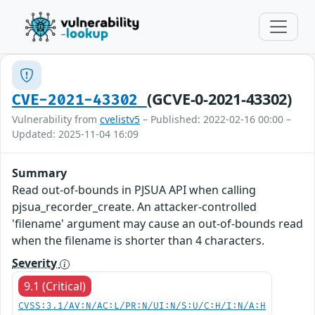
(GCVE-0-2021-43302)
CVE-2021-43302
Vulnerability from
cvelistv5
– Published: 2022-02-16 00:00 –
Updated: 2025-11-04 16:09
Summary
Read out-of-bounds in PJSUA API when calling
pjsua_recorder_create. An attacker-controlled
'filename' argument may cause an out-of-bounds read
when the filename is shorter than 4 characters.
Severity
9.1 (Critical)
CVSS:3.1/AV:N/AC:L/PR:N/UI:N/S:U/C:H/I:N/A:H