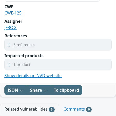
CWE
CWE-125
Assigner
JFROG
References
6 references
Impacted products
1 product
Show details on NVD website
JSON
Share
To clipboard
Related vulnerabilities
Comments
6
0