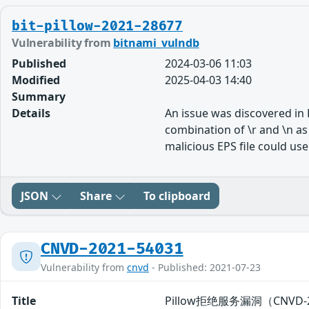
bit-pillow-2021-28677
Vulnerability from
bitnami_vulndb
Published
2024-03-06 11:03
Modified
2025-04-03 14:40
Summary
Details
An issue was discovered in 
combination of \r and \n as
malicious EPS file could us
JSON
Share
To clipboard
CNVD-2021-54031
Vulnerability from
cnvd
- Published: 2021-07-23
Title
Pillow拒绝服务漏洞（CNVD-2