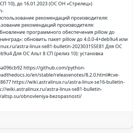
Т СП 10), до 16.01.2023 (ОС ОН «Стрелец»)
n-
: использование рекомендаций производителя:
спользование рекомендаций производителя:
а: Обновление программного обеспечения pillow до
енинград»: обновить пакет pillow до 4.0.0-4+deb9u4 или
ux.ru/astra-linux-se81-bulletin-20230315SE81 Для ОС
9u4 Для ОС Альт 8 СП (релиз 10): установка
a096cb92 https://github.com/python-
.readthedocs.io/en/stable/releasenotes/8.2.0.html#cve-
77 https://wiki.astralinux.ru/astra-linux-se16-bulletin-
iki.astralinux.ru/astra-linux-se81-bulletin-
//altsp.su/obnovleniya-bezopasnosti/