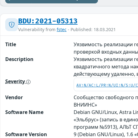
BDU:2021-05313
Vulnerability from
fstec
- Published: 18.03.2021
Title
Уязвимость реализации re
проверкой входных данны
Description
Уязвимость реализации re
квадратичного метода нак
действующему удаленно, 
Severity
AV:N/AC:L/PR:N/UI:N/S:U/
Vendor
Сообщество свободного п
ВНИИНС»
Software Name
Debian GNU/Linux, Astra Li
«Эльбрус» (запись в един
программ №5913), АЛЬТ СП
Software Version
9 (Debian GNU/Linux), 1.6 «