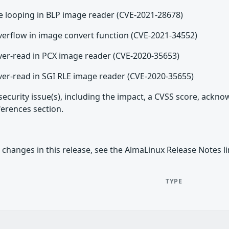
ve looping in BLP image reader (CVE-2021-28678)
overflow in image convert function (CVE-2021-34552)
over-read in PCX image reader (CVE-2020-35653)
over-read in SGI RLE image reader (CVE-2020-35655)
security issue(s), including the impact, a CVSS score, ackn
ferences section.
 changes in this release, see the AlmaLinux Release Notes l
TYPE