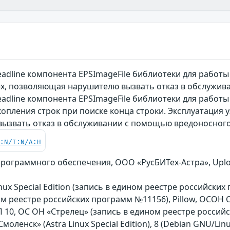
adline компонента EPSImageFile библиотеки для работы 
х, позволяющая нарушителю вызвать отказ в обслужив
adline компонента EPSImageFile библиотеки для работы
опления строк при поиске конца строки. Эксплуатация
вызвать отказ в обслуживании с помощью вредоносного
C:N/I:N/A:H
рограммного обеспечения, ООО «РусБИТех-Астра», Uploa
nux Special Edition (запись в едином реестре российских 
ом реестре российских программ №11156), Pillow, ОСОН 
 10, ОС ОН «Стрелец» (запись в едином реестре россий
Смоленск» (Astra Linux Special Edition), 8 (Debian GNU/Lin