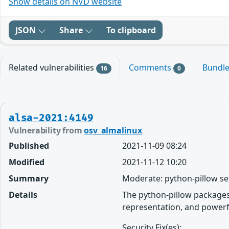
Show details on NVD website
JSON
Share
To clipboard
Related vulnerabilities
Comments
Bundl
16
0
alsa-2021:4149
Vulnerability from
osv_almalinux
Published
2021-11-09 08:24
Modified
2021-11-12 10:20
Summary
Moderate: python-pillow se
Details
The python-pillow packages 
representation, and powerf
Security Fix(es):