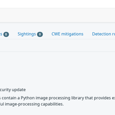
es
Sightings
CWE mitigations
Detection r
0
0
curity update
contain a Python image processing library that provides ext
ul image-processing capabilities.