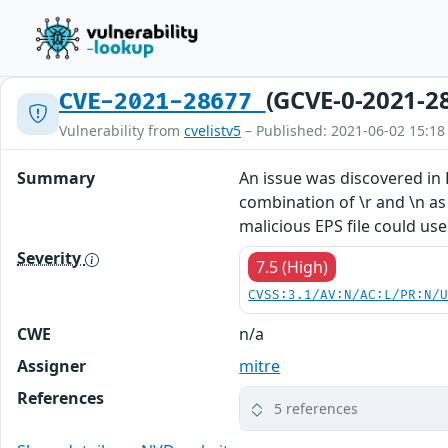
(GCVE-0-2021-2
CVE-2021-28677
Vulnerability from
cvelistv5
– Published: 2021-06-02 15:18
Summary
An issue was discovered in 
combination of \r and \n as
malicious EPS file could us
Severity
7.5 (High)
CVSS:3.1/AV:N/AC:L/PR:N/
CWE
n/a
Assigner
mitre
References
5 references