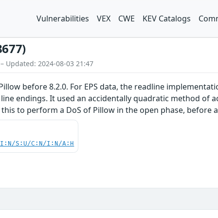
Vulnerabilities
VEX
CWE
KEV Catalogs
Comm
8677)
 – Updated: 2024-08-03 21:47
Pillow before 8.2.0. For EPS data, the readline implementat
 line endings. It used an accidentally quadratic method of ac
e this to perform a DoS of Pillow in the open phase, before
UI:N/S:U/C:N/I:N/A:H