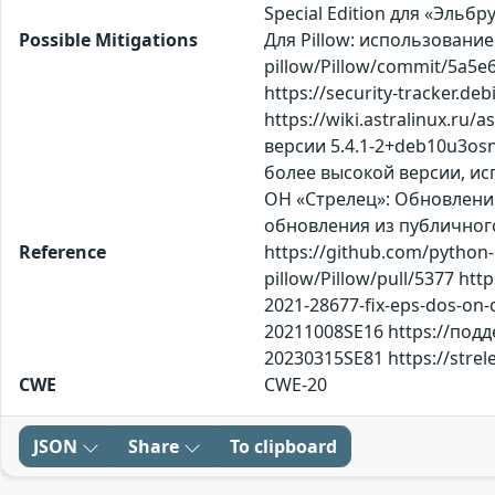
Special Edition для «Эльбру
Possible Mitigations
Для Pillow: использовани
pillow/Pillow/commit/5a5
https://security-tracker.
https://wiki.astralinux.r
версии 5.4.1-2+deb10u3osno
более высокой версии, исп
ОН «Стрелец»: Обновление
обновления из публичног
Reference
https://github.com/python
pillow/Pillow/pull/5377 htt
2021-28677-fix-eps-dos-on-o
20211008SE16 https://подде
20230315SE81 https://strel
CWE
CWE-20
JSON
Share
To clipboard