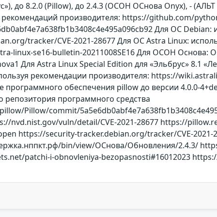
с»), до 8.2.0 (Pillow), до 2.4.3 (ОСОН ОСнова Оnyx), - (АЛЬ
е рекомендаций производителя: https://github.com/pytho
e6db0abf4e7a638fb1b3408c4e495a096cb92 Для ОС Debian
debian.org/tracker/CVE-2021-28677 Для ОС Astra Linux: и
u/astra-linux-se16-bulletin-20211008SE16 Для ОСОН Основ
va1 Для Astra Linux Special Edition для «Эльбрус» 8.1 «Л
ользуя рекомендации производителя: https://wiki.astralin
 программного обеспечения pillow до версии 4.0.0-4+deb
о репозитория программного средства
-pillow/Pillow/commit/5a5e6db0abf4e7a638fb1b3408c4e495
ps://nvd.nist.gov/vuln/detail/CVE-2021-28677 https://pillow
pen https://security-tracker.debian.org/tracker/CVE-2021-286
ржка.нппкт.рф/bin/view/ОСнова/Обновления/2.4.3/ https://w
ets.net/patchi-i-obnovleniya-bezopasnosti#16012023 https: