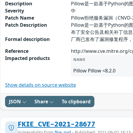
Description
Pillow是一款基于Pytho
Severity
中
Patch Name
Pillow拒绝服务漏洞（CNVD-
Patch Description
Pillow是一款基于Pyth
布了安全公告及相关补丁信息
Formal description
厂商已发布了漏洞修复程序，请及时关注更新： 
Reference
http://www.cve.mitre.org/
Impacted products
NAME
Pillow Pillow <8.2.0
Show details on source website
JSON
Share
To clipboard
FKIE_CVE-2021-28677
Vulnerability from
fkie_nvd
- Published: 2021-06-02 16:15 