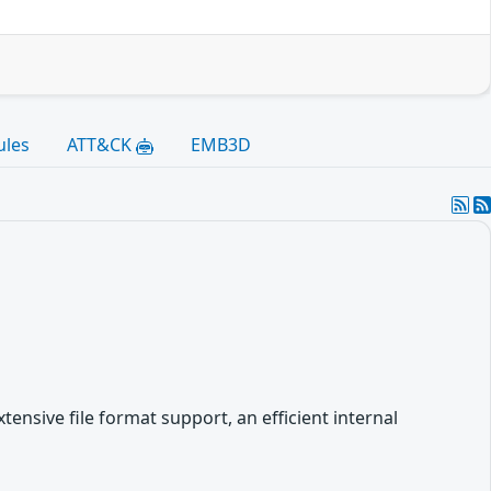
ules
ATT&CK
EMB3D
ensive file format support, an efficient internal