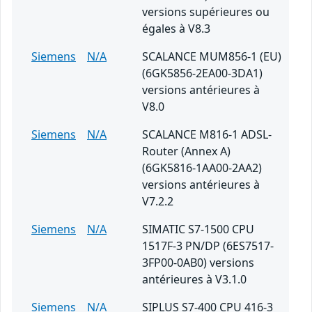
versions supérieures ou
égales à V8.3
Siemens
N/A
SCALANCE MUM856-1 (EU)
(6GK5856-2EA00-3DA1)
versions antérieures à
V8.0
Siemens
N/A
SCALANCE M816-1 ADSL-
Router (Annex A)
(6GK5816-1AA00-2AA2)
versions antérieures à
V7.2.2
Siemens
N/A
SIMATIC S7-1500 CPU
1517F-3 PN/DP (6ES7517-
3FP00-0AB0) versions
antérieures à V3.1.0
Siemens
N/A
SIPLUS S7-400 CPU 416-3