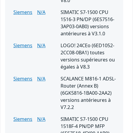
V8.0
Siemens
N/A
SIMATIC S7-1500 CPU
1516-3 PN/DP (6ES7516-
3AP03-0AB0) versions
antérieures à V3.1.0
Siemens
N/A
LOGO! 24CEo (6ED1052-
2CC08-0BA1) toutes
versions supérieures ou
égales à V8.3
Siemens
N/A
SCALANCE M816-1 ADSL-
Router (Annex B)
(6GK5816-1BA00-2AA2)
versions antérieures à
V7.2.2
Siemens
N/A
SIMATIC S7-1500 CPU
1518F-4 PN/DP MFP