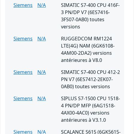
Siemens
N/A
SIMATIC S7-400 CPU 416F-
3 PN/DP V7 (6ES7416-
3FS07-0AB0) toutes
versions
Siemens
N/A
RUGGEDCOM RM1224
LTE(4G) NAM (6GK6108-
4AM00-2DA2) versions
antérieures à V8.0
Siemens
N/A
SIMATIC S7-400 CPU 412-2
PN V7 (6ES7412-2EK07-
0AB0) toutes versions
Siemens
N/A
SIPLUS S7-1500 CPU 1518-
4 PN/DP MFP (6AG1518-
4AX00-4AC0) versions
antérieures à V3.1.0
Siemens
N/A
SCALANCE S615 (6GK5615-