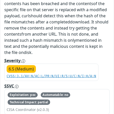
contents has been breached and the contentsof the
specific file on that server is replaced with a modified
payload, curlshould detect this when the hash of the
file mismatches after a completeddownload. It should
remove the contents and instead try getting the
contentsfrom another URL. This is not done, and
instead such a hash mismatch is onlymentioned in
text and the potentially malicious content is kept in
the file ondisk.
Severity
6.5 (Medium)
CVSS:3.1/AV:N/AC:L/PR:N/UI:R/S:U/C:N/I:H/A:N
SSVC
Exploitation: poc
Automatable: no
Technical Impact: partial
CISA Coordinator (v2.0.3)