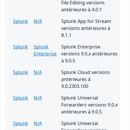
File Editing versions
antérieures à 4.0.1
Splunk
N/A
Splunk App for Stream
versions antérieures à
8.1.1
Splunk
Splunk
Splunk Enterprise
Enterprise
versions 9.0.x antérieures
à 9.0.5
Splunk
N/A
Splunk Cloud versions
antérieures à
9.0.2303.100
Splunk
N/A
Splunk Universal
Forwarders versions 9.0.x
antérieures à 9.0.5
Splunk
N/A
Splunk Universal