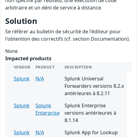
non spécifié par l'éditeur, une exécution de code
arbitraire et un déni de service à distance.
Solution
Se référer au bulletin de sécurité de l'éditeur pour
l'obtention des correctifs (cf. section Documentation).
None
Impacted products
VENDOR
PRODUCT
DESCRIPTION
Splunk
N/A
Splunk Universal
Forwarders versions 8.2.x
antérieures à 8.2.11
Splunk
Splunk
Splunk Enterprise
Enterprise
versions antérieures à
8.1.14
Splunk
N/A
Splunk App for Lookup