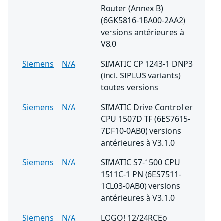
Router (Annex B)
(6GK5816-1BA00-2AA2)
versions antérieures à
V8.0
Siemens
N/A
SIMATIC CP 1243-1 DNP3
(incl. SIPLUS variants)
toutes versions
Siemens
N/A
SIMATIC Drive Controller
CPU 1507D TF (6ES7615-
7DF10-0AB0) versions
antérieures à V3.1.0
Siemens
N/A
SIMATIC S7-1500 CPU
1511C-1 PN (6ES7511-
1CL03-0AB0) versions
antérieures à V3.1.0
Siemens
N/A
LOGO! 12/24RCEo