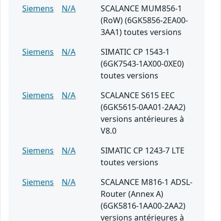
Siemens
N/A
SCALANCE MUM856-1
(RoW) (6GK5856-2EA00-
3AA1) toutes versions
Siemens
N/A
SIMATIC CP 1543-1
(6GK7543-1AX00-0XE0)
toutes versions
Siemens
N/A
SCALANCE S615 EEC
(6GK5615-0AA01-2AA2)
versions antérieures à
V8.0
Siemens
N/A
SIMATIC CP 1243-7 LTE
toutes versions
Siemens
N/A
SCALANCE M816-1 ADSL-
Router (Annex A)
(6GK5816-1AA00-2AA2)
versions antérieures à