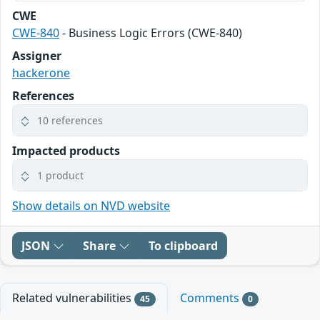
CWE
CWE-840
- Business Logic Errors (CWE-840)
Assigner
hackerone
References
10 references
Impacted products
1 product
Show details on NVD website
JSON
Share
To clipboard
Related vulnerabilities
Comments
45
0