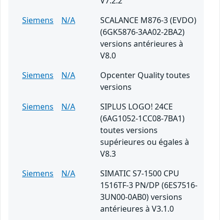
V7.2.2
Siemens
N/A
SCALANCE M876-3 (EVDO)
(6GK5876-3AA02-2BA2)
versions antérieures à
V8.0
Siemens
N/A
Opcenter Quality toutes
versions
Siemens
N/A
SIPLUS LOGO! 24CE
(6AG1052-1CC08-7BA1)
toutes versions
supérieures ou égales à
V8.3
Siemens
N/A
SIMATIC S7-1500 CPU
1516TF-3 PN/DP (6ES7516-
3UN00-0AB0) versions
antérieures à V3.1.0