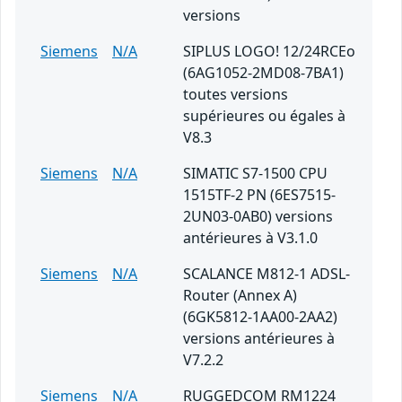
versions
Siemens
N/A
SIPLUS LOGO! 12/24RCEo
(6AG1052-2MD08-7BA1)
toutes versions
supérieures ou égales à
V8.3
Siemens
N/A
SIMATIC S7-1500 CPU
1515TF-2 PN (6ES7515-
2UN03-0AB0) versions
antérieures à V3.1.0
Siemens
N/A
SCALANCE M812-1 ADSL-
Router (Annex A)
(6GK5812-1AA00-2AA2)
versions antérieures à
V7.2.2
Siemens
N/A
RUGGEDCOM RM1224