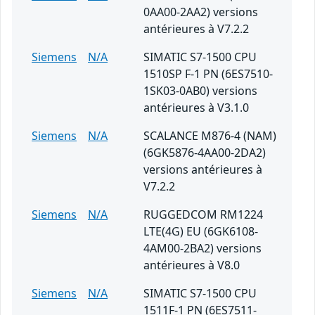
0AA00-2AA2) versions
antérieures à V7.2.2
Siemens
N/A
SIMATIC S7-1500 CPU
1510SP F-1 PN (6ES7510-
1SK03-0AB0) versions
antérieures à V3.1.0
Siemens
N/A
SCALANCE M876-4 (NAM)
(6GK5876-4AA00-2DA2)
versions antérieures à
V7.2.2
Siemens
N/A
RUGGEDCOM RM1224
LTE(4G) EU (6GK6108-
4AM00-2BA2) versions
antérieures à V8.0
Siemens
N/A
SIMATIC S7-1500 CPU
1511F-1 PN (6ES7511-