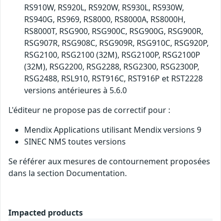
RS910W, RS920L, RS920W, RS930L, RS930W,
RS940G, RS969, RS8000, RS8000A, RS8000H,
RS8000T, RSG900, RSG900C, RSG900G, RSG900R,
RSG907R, RSG908C, RSG909R, RSG910C, RSG920P,
RSG2100, RSG2100 (32M), RSG2100P, RSG2100P
(32M), RSG2200, RSG2288, RSG2300, RSG2300P,
RSG2488, RSL910, RST916C, RST916P et RST2228
versions antérieures à 5.6.0
L'éditeur ne propose pas de correctif pour :
Mendix Applications utilisant Mendix versions 9
SINEC NMS toutes versions
Se référer aux mesures de contournement proposées
dans la section Documentation.
Impacted products