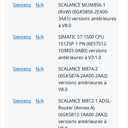
Siemens
N/A
SCALANCE MUM856-1
(RoW) (6GK5856-2EA00-
3AA1) versions antérieures
à V8.0
Siemens
N/A
SIMATIC S7-1500 CPU
1512SP-1 PN (6ES7512-
1DM03-0AB0) versions
antérieures à V3.1.0
Siemens
N/A
SCALANCE M874-2
(6GK5874-2AA00-2AA2)
versions antérieures à
V8.0
Siemens
N/A
SCALANCE M812-1 ADSL-
Router (Annex A)
(6GK5812-1AA00-2AA2)
versions antérieures à