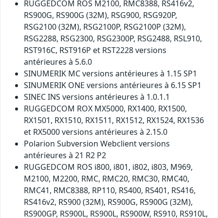
RUGGEDCOM ROS M2100, RMC8388, RS416v2,
RS900G, RS900G (32M), RSG900, RSG920P,
RSG2100 (32M), RSG2100P, RSG2100P (32M),
RSG2288, RSG2300, RSG2300P, RSG2488, RSL910,
RST916C, RST916P et RST2228 versions
antérieures à 5.6.0
SINUMERIK MC versions antérieures à 1.15 SP1
SINUMERIK ONE versions antérieures à 6.15 SP1
SINEC INS versions antérieures à 1.0.1.1
RUGGEDCOM ROX MX5000, RX1400, RX1500,
RX1501, RX1510, RX1511, RX1512, RX1524, RX1536
et RX5000 versions antérieures à 2.15.0
Polarion Subversion Webclient versions
antérieures à 21 R2 P2
RUGGEDCOM ROS i800, i801, i802, i803, M969,
M2100, M2200, RMC, RMC20, RMC30, RMC40,
RMC41, RMC8388, RP110, RS400, RS401, RS416,
RS416v2, RS900 (32M), RS900G, RS900G (32M),
RS900GP, RS900L, RS900L, RS900W, RS910, RS910L,