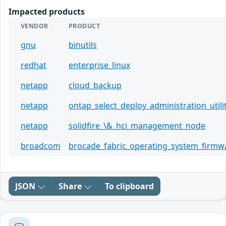
Impacted products
VENDOR
PRODUCT
gnu
binutils
redhat
enterprise_linux
netapp
cloud_backup
netapp
ontap_select_deploy_administration_utili
netapp
solidfire_\&_hci_management_node
broadcom
brocade_fabric_operating_system_firmw
JSON
Share
To clipboard