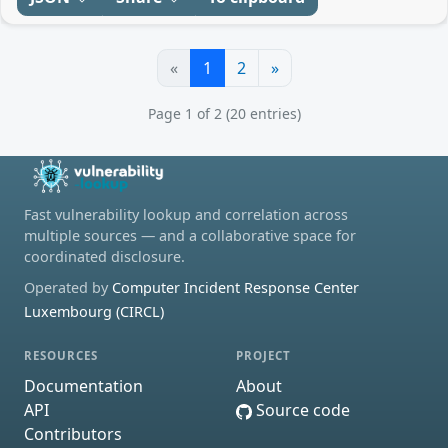
«
1
2
»
Page 1 of 2 (20 entries)
Fast vulnerability lookup and correlation across
multiple sources — and a collaborative space for
coordinated disclosure.
Operated by
Computer Incident Response Center
Luxembourg (CIRCL)
RESOURCES
PROJECT
Documentation
About
API
Source code
Contributors