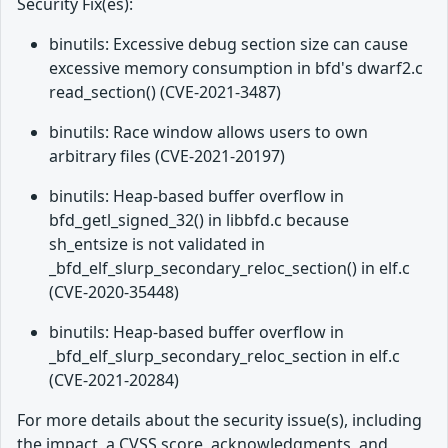
Security Fix(es):
binutils: Excessive debug section size can cause
excessive memory consumption in bfd's dwarf2.c
read_section() (CVE-2021-3487)
binutils: Race window allows users to own
arbitrary files (CVE-2021-20197)
binutils: Heap-based buffer overflow in
bfd_getl_signed_32() in libbfd.c because
sh_entsize is not validated in
_bfd_elf_slurp_secondary_reloc_section() in elf.c
(CVE-2020-35448)
binutils: Heap-based buffer overflow in
_bfd_elf_slurp_secondary_reloc_section in elf.c
(CVE-2021-20284)
For more details about the security issue(s), including
the impact, a CVSS score, acknowledgments, and