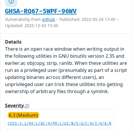
GHSA-RQ67-5WPF-96WV
Vulnerability from
github
– Published: 2022-05-24 17:45 –
Updated: 2025-12-03 15:30
Details
There is an open race window when writing output in
the following utilities in GNU binutils version 2.35 and
earlier:ar, objcopy, strip, ranlib. When these utilities are
run as a privileged user (presumably as part of a script
updating binaries across different users), an
unprivileged user can trick these utilities into getting
ownership of arbitrary files through a symlink.
Severity
6.3 (Medium)
CVSS:3.1/AV:L/AC:H/PR:L/UI:N/S:U/C:H/I:H/A:N