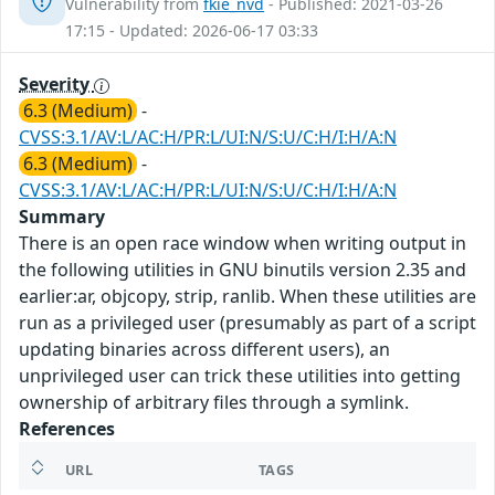
Vulnerability from
fkie_nvd
- Published: 2021-03-26
17:15 - Updated: 2026-06-17 03:33
Severity
6.3 (Medium)
-
CVSS:3.1/AV:L/AC:H/PR:L/UI:N/S:U/C:H/I:H/A:N
6.3 (Medium)
-
CVSS:3.1/AV:L/AC:H/PR:L/UI:N/S:U/C:H/I:H/A:N
Summary
There is an open race window when writing output in
the following utilities in GNU binutils version 2.35 and
earlier:ar, objcopy, strip, ranlib. When these utilities are
run as a privileged user (presumably as part of a script
updating binaries across different users), an
unprivileged user can trick these utilities into getting
ownership of arbitrary files through a symlink.
References
URL
TAGS