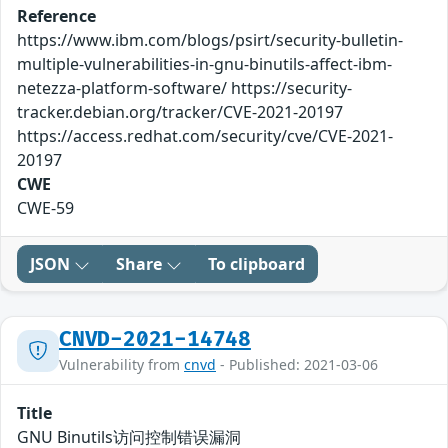
Reference
https://www.ibm.com/blogs/psirt/security-bulletin-
multiple-vulnerabilities-in-gnu-binutils-affect-ibm-
netezza-platform-software/ https://security-
tracker.debian.org/tracker/CVE-2021-20197
https://access.redhat.com/security/cve/CVE-2021-
20197
CWE
CWE-59
JSON
Share
To clipboard
CNVD-2021-14748
Vulnerability from
cnvd
- Published: 2021-03-06
Title
GNU Binutils访问控制错误漏洞