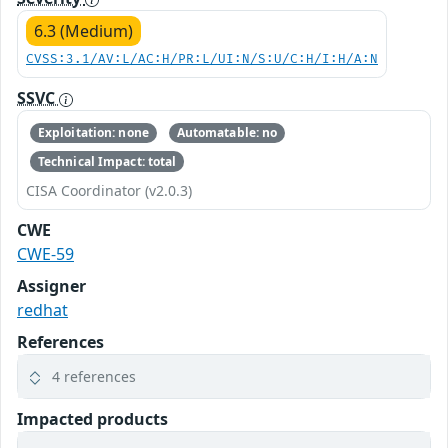
6.3 (Medium)
CVSS:3.1/AV:L/AC:H/PR:L/UI:N/S:U/C:H/I:H/A:N
SSVC
Exploitation: none
Automatable: no
Technical Impact: total
CISA Coordinator (v2.0.3)
CWE
CWE-59
Assigner
redhat
References
4 references
Impacted products