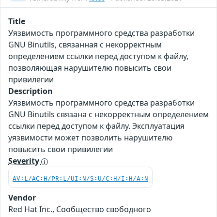
Title
Уязвимость программного средства разработки
GNU Binutils, связанная с некорректным
определением ссылки перед доступом к файлу,
позволяющая нарушителю повысить свои
привилегии
Description
Уязвимость программного средства разработки
GNU Binutils связана с некорректным определением
ссылки перед доступом к файлу. Эксплуатация
уязвимости может позволить нарушителю
повысить свои привилегии
Severity
AV:L/AC:H/PR:L/UI:N/S:U/C:H/I:H/A:N
Vendor
Red Hat Inc., Сообщество свободного