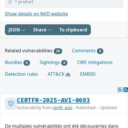
1 product
Show details on NVD website
JSON
Share
To clipboard
Related vulnerabilities
Comments
20
0
Bundles
Sightings
CWE mitigations
0
0
Detection rules
ATT&CK
EMB3D
CERTFR-2025-AVI-0693
Vulnerability from
certfr_avis
- Published: - Updated:
De multiples vulnérabilités ont été découvertes dans