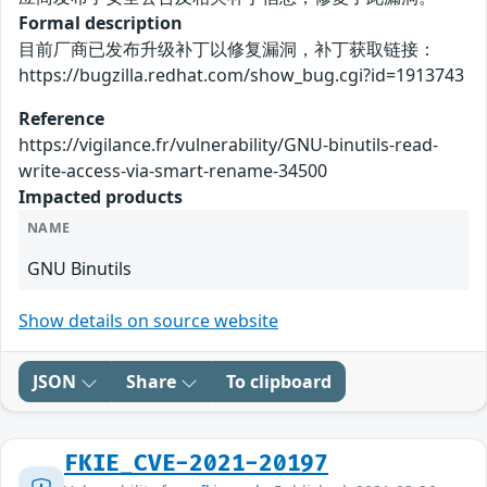
Formal description
目前厂商已发布升级补丁以修复漏洞，补丁获取链接：
https://bugzilla.redhat.com/show_bug.cgi?id=1913743
Reference
https://vigilance.fr/vulnerability/GNU-binutils-read-
write-access-via-smart-rename-34500
Impacted products
NAME
GNU Binutils
Show details on source website
JSON
Share
To clipboard
FKIE_CVE-2021-20197