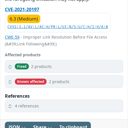
CVE-2021-20197
6.3 (Medium)
CVSS:3.1/AV:L/AC:H/PR:L/UI:N/S:U/C:H/I:H/A:N
CWE-59
- Improper Link Resolution Before File Access
(&#39;Link Following&#39;)
Affected products
2 products
Fixed
2 products
Known affected
References
4 references
JSON
Share
To clipboard