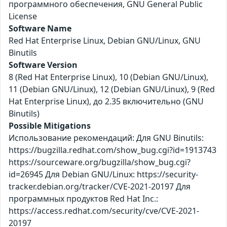
программного обеспечения, GNU General Public
License
Software Name
Red Hat Enterprise Linux, Debian GNU/Linux, GNU
Binutils
Software Version
8 (Red Hat Enterprise Linux), 10 (Debian GNU/Linux),
11 (Debian GNU/Linux), 12 (Debian GNU/Linux), 9 (Red
Hat Enterprise Linux), до 2.35 включительно (GNU
Binutils)
Possible Mitigations
Использование рекомендаций: Для GNU Binutils:
https://bugzilla.redhat.com/show_bug.cgi?id=1913743
https://sourceware.org/bugzilla/show_bug.cgi?
id=26945 Для Debian GNU/Linux: https://security-
tracker.debian.org/tracker/CVE-2021-20197 Для
программных продуктов Red Hat Inc.:
https://access.redhat.com/security/cve/CVE-2021-
20197