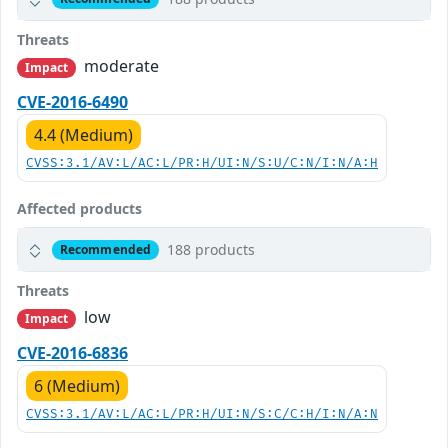
Threats
moderate
Impact
CVE-2016-6490
4.4 (Medium)
CVSS:3.1/AV:L/AC:L/PR:H/UI:N/S:U/C:N/I:N/A:H
Affected products
188 products
Recommended
Threats
low
Impact
CVE-2016-6836
6 (Medium)
CVSS:3.1/AV:L/AC:L/PR:H/UI:N/S:C/C:H/I:N/A:N