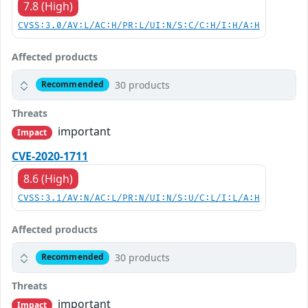
7.8 (High)
CVSS:3.0/AV:L/AC:H/PR:L/UI:N/S:C/C:H/I:H/A:H
Affected products
30 products
Recommended
Threats
important
Impact
CVE-2020-1711
8.6 (High)
CVSS:3.1/AV:N/AC:L/PR:N/UI:N/S:U/C:L/I:L/A:H
Affected products
30 products
Recommended
Threats
important
Impact