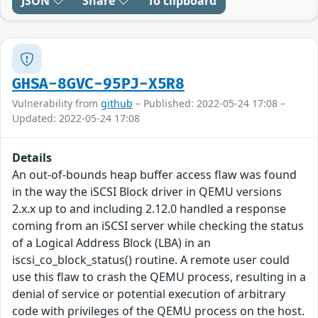
JSON
Share
To clipboard
GHSA-8GVC-95PJ-X5R8
Vulnerability from
github
– Published: 2022-05-24 17:08 –
Updated: 2022-05-24 17:08
Details
An out-of-bounds heap buffer access flaw was found
in the way the iSCSI Block driver in QEMU versions
2.x.x up to and including 2.12.0 handled a response
coming from an iSCSI server while checking the status
of a Logical Address Block (LBA) in an
iscsi_co_block_status() routine. A remote user could
use this flaw to crash the QEMU process, resulting in a
denial of service or potential execution of arbitrary
code with privileges of the QEMU process on the host.