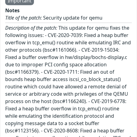
Important
Notes
Title of the patch:
Security update for qemu
Description of the patch:
This update for qemu fixes the
following issues: - CVE-2020-7039: Fixed a heap buffer
overflow in tcp_emu() routine while emulating IRC and
other protocols (bsc#1161066). - CVE-2019-15034:
Fixed a buffer overflow in hw/display/bochs-display.c
due to improper PCI config space allocation
(bsc#1166379). - CVE-2020-1711: Fixed an out of
bounds heap buffer access iscsi_co_block_status()
routine which could have allowed a remote denial of
service or arbitrary code with privileges of the QEMU
process on the host (bsc#1166240). - CVE-2019-6778:
Fixed a heap buffer overflow in tcp_emu() routine
while emulating the identification protocol and
copying message data to a socket buffer
(bsc#1123156). - CVE-2020-8608: Fixed a heap buffer