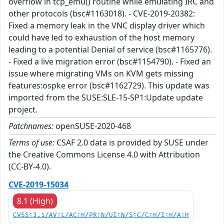
overflow in tcp_emu() routine while emulating IRC and
other protocols (bsc#1163018). - CVE-2019-20382:
Fixed a memory leak in the VNC display driver which
could have led to exhaustion of the host memory
leading to a potential Denial of service (bsc#1165776).
- Fixed a live migration error (bsc#1154790). - Fixed an
issue where migrating VMs on KVM gets missing
features:ospke error (bsc#1162729). This update was
imported from the SUSE:SLE-15-SP1:Update update
project.
Patchnames:
openSUSE-2020-468
Terms of use:
CSAF 2.0 data is provided by SUSE under
the Creative Commons License 4.0 with Attribution
(CC-BY-4.0).
CVE-2019-15034
8.1 (High)
CVSS:3.1/AV:L/AC:H/PR:N/UI:N/S:C/C:H/I:H/A:H