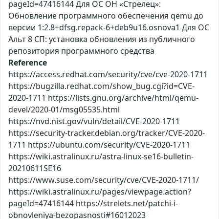
pageId=47416144 Для ОС ОН «Стрелец»:
Обновление программного обеспечения qemu до
версии 1:2.8+dfsg.repack-6+deb9u16.osnova1 Для ОС
Альт 8 СП: установка обновления из публичного
репозитория программного средства
Reference
https://access.redhat.com/security/cve/cve-2020-1711
https://bugzilla.redhat.com/show_bug.cgi?id=CVE-
2020-1711 https://lists.gnu.org/archive/html/qemu-
devel/2020-01/msg05535.html
https://nvd.nist.gov/vuln/detail/CVE-2020-1711
https://security-tracker.debian.org/tracker/CVE-2020-
1711 https://ubuntu.com/security/CVE-2020-1711
https://wiki.astralinux.ru/astra-linux-se16-bulletin-
20210611SE16
https://www.suse.com/security/cve/CVE-2020-1711/
https://wiki.astralinux.ru/pages/viewpage.action?
pageId=47416144 https://strelets.net/patchi-i-
obnovleniya-bezopasnosti#16012023