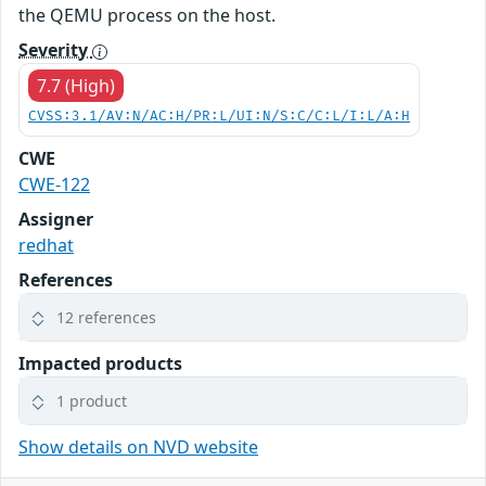
the QEMU process on the host.
Severity
7.7 (High)
CVSS:3.1/AV:N/AC:H/PR:L/UI:N/S:C/C:L/I:L/A:H
CWE
CWE-122
Assigner
redhat
References
12 references
Impacted products
1 product
Show details on NVD website