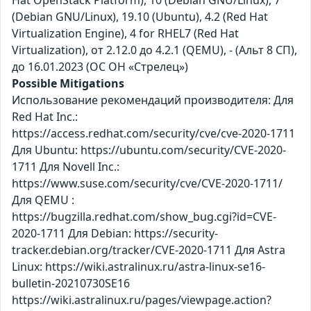
Hat OpenStack Platform), 10 (Debian GNU/Linux), 7
(Debian GNU/Linux), 19.10 (Ubuntu), 4.2 (Red Hat
Virtualization Engine), 4 for RHEL7 (Red Hat
Virtualization), от 2.12.0 до 4.2.1 (QEMU), - (Альт 8 СП),
до 16.01.2023 (ОС ОН «Стрелец»)
Possible Mitigations
Использование рекомендаций производителя: Для
Red Hat Inc.:
https://access.redhat.com/security/cve/cve-2020-1711
Для Ubuntu: https://ubuntu.com/security/CVE-2020-
1711 Для Novell Inc.:
https://www.suse.com/security/cve/CVE-2020-1711/
Для QEMU :
https://bugzilla.redhat.com/show_bug.cgi?id=CVE-
2020-1711 Для Debian: https://security-
tracker.debian.org/tracker/CVE-2020-1711 Для Astra
Linux: https://wiki.astralinux.ru/astra-linux-se16-
bulletin-20210730SE16
https://wiki.astralinux.ru/pages/viewpage.action?