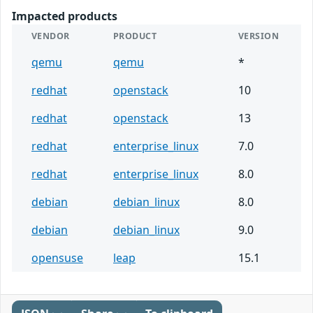
Impacted products
VENDOR
PRODUCT
VERSION
qemu
qemu
*
redhat
openstack
10
redhat
openstack
13
redhat
enterprise_linux
7.0
redhat
enterprise_linux
8.0
debian
debian_linux
8.0
debian
debian_linux
9.0
opensuse
leap
15.1