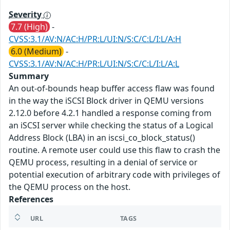
Severity
7.7 (High)
-
CVSS:3.1/AV:N/AC:H/PR:L/UI:N/S:C/C:L/I:L/A:H
6.0 (Medium)
-
CVSS:3.1/AV:N/AC:H/PR:L/UI:N/S:C/C:L/I:L/A:L
Summary
An out-of-bounds heap buffer access flaw was found
in the way the iSCSI Block driver in QEMU versions
2.12.0 before 4.2.1 handled a response coming from
an iSCSI server while checking the status of a Logical
Address Block (LBA) in an iscsi_co_block_status()
routine. A remote user could use this flaw to crash the
QEMU process, resulting in a denial of service or
potential execution of arbitrary code with privileges of
the QEMU process on the host.
References
URL
TAGS