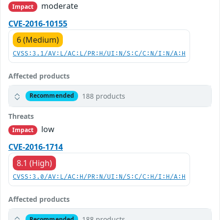
moderate
Impact
CVE-2016-10155
6 (Medium)
CVSS:3.1/AV:L/AC:L/PR:H/UI:N/S:C/C:N/I:N/A:H
Affected products
188 products
Recommended
Threats
low
Impact
CVE-2016-1714
8.1 (High)
CVSS:3.0/AV:L/AC:H/PR:N/UI:N/S:C/C:H/I:H/A:H
Affected products
188 products
Recommended