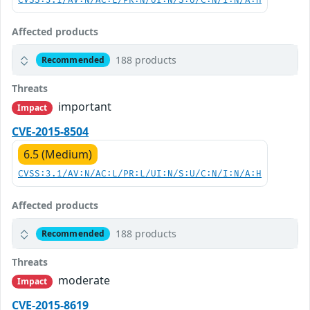
CVSS:3.1/AV:N/AC:L/PR:N/UI:N/S:U/C:N/I:N/A:H
Affected products
188 products
Recommended
Threats
important
Impact
CVE-2015-8504
6.5 (Medium)
CVSS:3.1/AV:N/AC:L/PR:L/UI:N/S:U/C:N/I:N/A:H
Affected products
188 products
Recommended
Threats
moderate
Impact
CVE-2015-8619