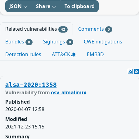
JSON
Share
To clipboard
Related vulnerabilities
Comments
42
0
Bundles
Sightings
CWE mitigations
0
0
Detection rules
ATT&CK
EMB3D
alsa-2020:1358
Vulnerability from
osv_almalinux
Published
2020-04-07 12:58
Modified
2021-12-23 15:15
Summary