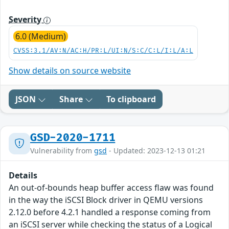
Severity
6.0 (Medium)
CVSS:3.1/AV:N/AC:H/PR:L/UI:N/S:C/C:L/I:L/A:L
Show details on source website
JSON
Share
To clipboard
GSD-2020-1711
Vulnerability from
gsd
- Updated: 2023-12-13 01:21
Details
An out-of-bounds heap buffer access flaw was found
in the way the iSCSI Block driver in QEMU versions
2.12.0 before 4.2.1 handled a response coming from
an iSCSI server while checking the status of a Logical