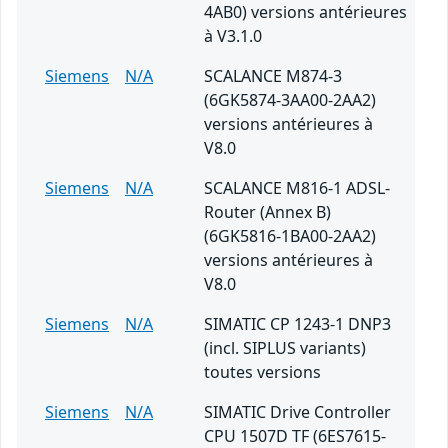
4AB0) versions antérieures
à V3.1.0
Siemens
N/A
SCALANCE M874-3
(6GK5874-3AA00-2AA2)
versions antérieures à
V8.0
Siemens
N/A
SCALANCE M816-1 ADSL-
Router (Annex B)
(6GK5816-1BA00-2AA2)
versions antérieures à
V8.0
Siemens
N/A
SIMATIC CP 1243-1 DNP3
(incl. SIPLUS variants)
toutes versions
Siemens
N/A
SIMATIC Drive Controller
CPU 1507D TF (6ES7615-