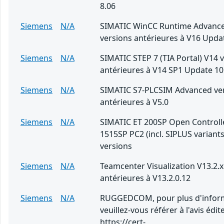
8.06
Siemens
N/A
SIMATIC WinCC Runtime Advanc
versions antérieures à V16 Upda
Siemens
N/A
SIMATIC STEP 7 (TIA Portal) V14 
antérieures à V14 SP1 Update 10
Siemens
N/A
SIMATIC S7-PLCSIM Advanced ve
antérieures à V5.0
Siemens
N/A
SIMATIC ET 200SP Open Controll
1515SP PC2 (incl. SIPLUS variants
versions
Siemens
N/A
Teamcenter Visualization V13.2.x
antérieures à V13.2.0.12
Siemens
N/A
RUGGEDCOM, pour plus d'inform
veuillez-vous référer à l'avis édite
https://cert-