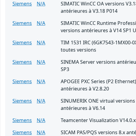
Siemens
N/A
SIMATIC WinCC OA versions V3.1
antérieures à V3.18 P014
Siemens
N/A
SIMATIC WinCC Runtime Professi
versions antérieures à V14 SP1 
Siemens
N/A
TIM 1531 IRC (6GK7543-1MX00-0
toutes versions
Siemens
N/A
SINEMA Server versions antérieu
SP3
Siemens
N/A
APOGEE PXC Series (P2 Ethernet)
antérieures à V2.8.20
Siemens
N/A
SINUMERIK ONE virtual versions
antérieures à V6.14
Siemens
N/A
Teamcenter Visualization V14.0.x
Siemens
N/A
SICAM PAS/PQS versions 8.x anté