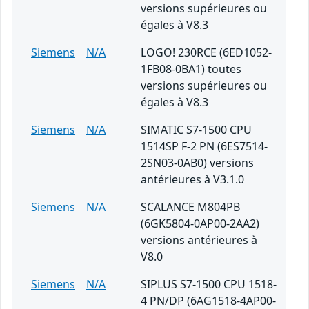
versions supérieures ou
égales à V8.3
Siemens
N/A
LOGO! 230RCE (6ED1052-
1FB08-0BA1) toutes
versions supérieures ou
égales à V8.3
Siemens
N/A
SIMATIC S7-1500 CPU
1514SP F-2 PN (6ES7514-
2SN03-0AB0) versions
antérieures à V3.1.0
Siemens
N/A
SCALANCE M804PB
(6GK5804-0AP00-2AA2)
versions antérieures à
V8.0
Siemens
N/A
SIPLUS S7-1500 CPU 1518-
4 PN/DP (6AG1518-4AP00-