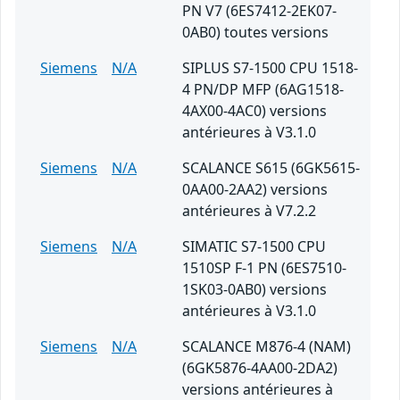
PN V7 (6ES7412-2EK07-
0AB0) toutes versions
Siemens
N/A
SIPLUS S7-1500 CPU 1518-
4 PN/DP MFP (6AG1518-
4AX00-4AC0) versions
antérieures à V3.1.0
Siemens
N/A
SCALANCE S615 (6GK5615-
0AA00-2AA2) versions
antérieures à V7.2.2
Siemens
N/A
SIMATIC S7-1500 CPU
1510SP F-1 PN (6ES7510-
1SK03-0AB0) versions
antérieures à V3.1.0
Siemens
N/A
SCALANCE M876-4 (NAM)
(6GK5876-4AA00-2DA2)
versions antérieures à