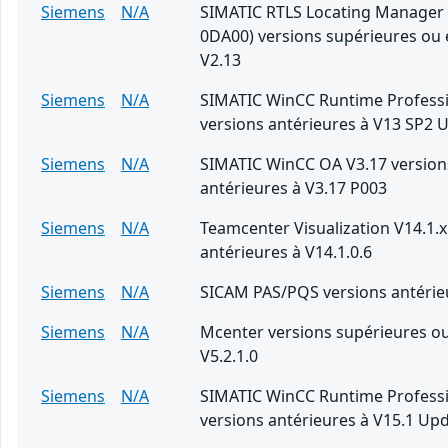
Siemens
N/A
SIMATIC RTLS Locating Manager
0DA00) versions supérieures ou 
V2.13
Siemens
N/A
SIMATIC WinCC Runtime Professi
versions antérieures à V13 SP2 
Siemens
N/A
SIMATIC WinCC OA V3.17 version
antérieures à V3.17 P003
Siemens
N/A
Teamcenter Visualization V14.1.x
antérieures à V14.1.0.6
Siemens
N/A
SICAM PAS/PQS versions antérieu
Siemens
N/A
Mcenter versions supérieures ou
V5.2.1.0
Siemens
N/A
SIMATIC WinCC Runtime Professi
versions antérieures à V15.1 Up