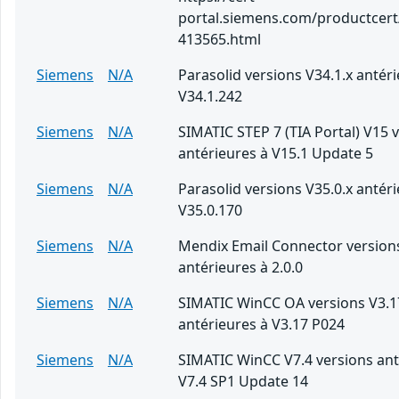
portal.siemens.com/productcert
413565.html
Siemens
N/A
Parasolid versions V34.1.x antér
V34.1.242
Siemens
N/A
SIMATIC STEP 7 (TIA Portal) V15 
antérieures à V15.1 Update 5
Siemens
N/A
Parasolid versions V35.0.x antér
V35.0.170
Siemens
N/A
Mendix Email Connector version
antérieures à 2.0.0
Siemens
N/A
SIMATIC WinCC OA versions V3.1
antérieures à V3.17 P024
Siemens
N/A
SIMATIC WinCC V7.4 versions ant
V7.4 SP1 Update 14