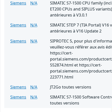
Siemens
N/A
SIMATIC S7-1500 CPU family (incl.
ET200 CPUs and SIPLUS variants)
antérieures à V3.0.1
Siemens
N/A
SIMATIC STEP 7 (TIA Portal) V16 
antérieures à V16 Update 2
Siemens
N/A
SIPROTEC 5, pour plus d'informa
veuillez-vous référer aux avis édi
https://cert-
portal.siemens.com/productcert
552874.html et https://cert-
portal.siemens.com/productcert
223771.html
Siemens
N/A
JT2Go toutes versions
Siemens
N/A
SIMATIC S7-1500 Software Contro
toutes versions