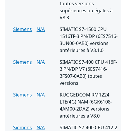
toutes versions
supérieures ou égales à
V8.3
Siemens
N/A
SIMATIC S7-1500 CPU
1516TF-3 PN/DP (6ES7516-
3UN00-0AB0) versions
antérieures à V3.1.0
Siemens
N/A
SIMATIC S7-400 CPU 416F-
3 PN/DP V7 (6ES7416-
3FS07-0AB0) toutes
versions
Siemens
N/A
RUGGEDCOM RM1224
LTE(4G) NAM (6GK6108-
4AM00-2DA2) versions
antérieures à V8.0
Siemens
N/A
SIMATIC S7-400 CPU 412-2