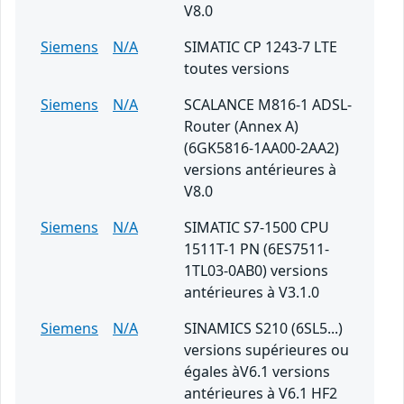
V8.0
Siemens
N/A
SIMATIC CP 1243-7 LTE
toutes versions
Siemens
N/A
SCALANCE M816-1 ADSL-
Router (Annex A)
(6GK5816-1AA00-2AA2)
versions antérieures à
V8.0
Siemens
N/A
SIMATIC S7-1500 CPU
1511T-1 PN (6ES7511-
1TL03-0AB0) versions
antérieures à V3.1.0
Siemens
N/A
SINAMICS S210 (6SL5...)
versions supérieures ou
égales àV6.1 versions
antérieures à V6.1 HF2