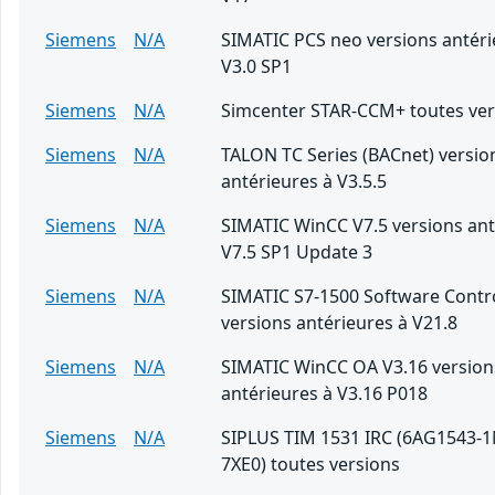
Siemens
N/A
SIMATIC PCS neo versions antéri
V3.0 SP1
Siemens
N/A
Simcenter STAR-CCM+ toutes ver
Siemens
N/A
TALON TC Series (BACnet) versio
antérieures à V3.5.5
Siemens
N/A
SIMATIC WinCC V7.5 versions ant
V7.5 SP1 Update 3
Siemens
N/A
SIMATIC S7-1500 Software Contro
versions antérieures à V21.8
Siemens
N/A
SIMATIC WinCC OA V3.16 version
antérieures à V3.16 P018
Siemens
N/A
SIPLUS TIM 1531 IRC (6AG1543-
7XE0) toutes versions