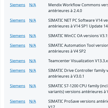
Siemens
N/A
Mendix Workflow Commons ver
antérieures à 2.4.0
Siemens
N/A
SIMATIC NET PC Software V14 ve
antérieures à V14 SP1 Update 14
Siemens
N/A
SIMATIC WinCC OA versions V3.1
Siemens
N/A
SIMATIC Automation Tool versio
antérieures à V4 SP2
Siemens
N/A
Teamcenter Visualization V13.3.x
Siemens
N/A
SIMATIC Drive Controller family 
antérieures à V3.0.1
Siemens
N/A
SIMATIC S7-1200 CPU family (incl
variants) versions antérieures à 
Siemens
N/A
SIMATIC ProSave versions antéri
V17