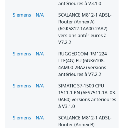
antérieures à V3.1.0
Siemens
N/A
SCALANCE M812-1 ADSL-
Router (Annex A)
(6GK5812-1AA00-2AA2)
versions antérieures à
V7.2.2
Siemens
N/A
RUGGEDCOM RM1224
LTE(4G) EU (6GK6108-
4AM00-2BA2) versions
antérieures à V7.2.2
Siemens
N/A
SIMATIC S7-1500 CPU
1511-1 PN (6ES7511-1AL03-
0AB0) versions antérieures
à V3.1.0
Siemens
N/A
SCALANCE M812-1 ADSL-
Router (Annex B)