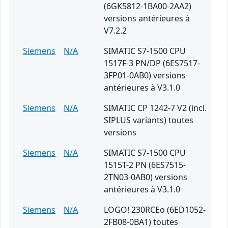
(6GK5812-1BA00-2AA2)
versions antérieures à
V7.2.2
Siemens
N/A
SIMATIC S7-1500 CPU
1517F-3 PN/DP (6ES7517-
3FP01-0AB0) versions
antérieures à V3.1.0
Siemens
N/A
SIMATIC CP 1242-7 V2 (incl.
SIPLUS variants) toutes
versions
Siemens
N/A
SIMATIC S7-1500 CPU
1515T-2 PN (6ES7515-
2TN03-0AB0) versions
antérieures à V3.1.0
Siemens
N/A
LOGO! 230RCEo (6ED1052-
2FB08-0BA1) toutes