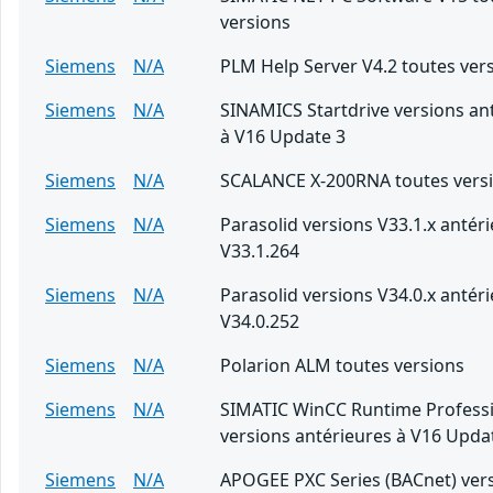
versions
Siemens
N/A
PLM Help Server V4.2 toutes ver
Siemens
N/A
SINAMICS Startdrive versions an
à V16 Update 3
Siemens
N/A
SCALANCE X-200RNA toutes vers
Siemens
N/A
Parasolid versions V33.1.x antér
V33.1.264
Siemens
N/A
Parasolid versions V34.0.x antér
V34.0.252
Siemens
N/A
Polarion ALM toutes versions
Siemens
N/A
SIMATIC WinCC Runtime Professi
versions antérieures à V16 Upda
Siemens
N/A
APOGEE PXC Series (BACnet) ver