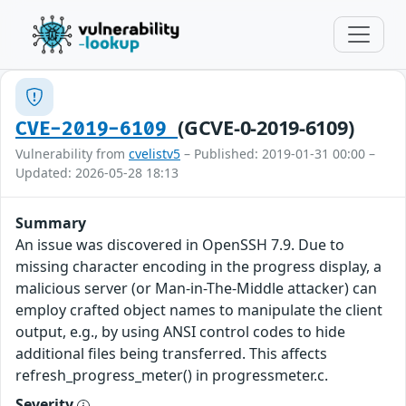
(GCVE-0-2019-6109)
CVE-2019-6109
Vulnerability from
cvelistv5
– Published: 2019-01-31 00:00 –
Updated: 2026-05-28 18:13
Summary
An issue was discovered in OpenSSH 7.9. Due to
missing character encoding in the progress display, a
malicious server (or Man-in-The-Middle attacker) can
employ crafted object names to manipulate the client
output, e.g., by using ANSI control codes to hide
additional files being transferred. This affects
refresh_progress_meter() in progressmeter.c.
Severity