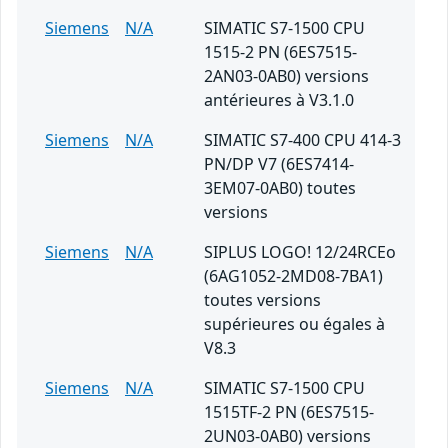
Siemens
N/A
SIMATIC S7-1500 CPU
1515-2 PN (6ES7515-
2AN03-0AB0) versions
antérieures à V3.1.0
Siemens
N/A
SIMATIC S7-400 CPU 414-3
PN/DP V7 (6ES7414-
3EM07-0AB0) toutes
versions
Siemens
N/A
SIPLUS LOGO! 12/24RCEo
(6AG1052-2MD08-7BA1)
toutes versions
supérieures ou égales à
V8.3
Siemens
N/A
SIMATIC S7-1500 CPU
1515TF-2 PN (6ES7515-
2UN03-0AB0) versions