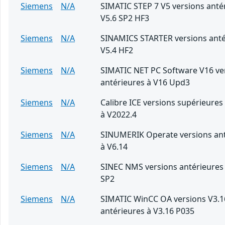
Siemens
N/A
SIMATIC STEP 7 V5 versions anté
V5.6 SP2 HF3
Siemens
N/A
SINAMICS STARTER versions anté
V5.4 HF2
Siemens
N/A
SIMATIC NET PC Software V16 ve
antérieures à V16 Upd3
Siemens
N/A
Calibre ICE versions supérieures
à V2022.4
Siemens
N/A
SINUMERIK Operate versions ant
à V6.14
Siemens
N/A
SINEC NMS versions antérieures 
SP2
Siemens
N/A
SIMATIC WinCC OA versions V3.1
antérieures à V3.16 P035