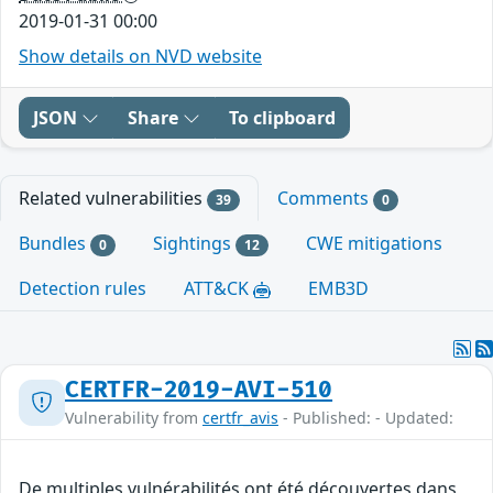
2019-01-31 00:00
Show details on NVD website
JSON
Share
To clipboard
Related vulnerabilities
Comments
39
0
Bundles
Sightings
CWE mitigations
0
12
Detection rules
ATT&CK
EMB3D
CERTFR-2019-AVI-510
Vulnerability from
certfr_avis
- Published: - Updated:
De multiples vulnérabilités ont été découvertes dans