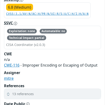
6.8 (Medium)
CVSS:3.1/AV:N/AC:H/PR:N/UI:R/S:U/C:H/I:H/A:N
SSVC
Exploitation: none
Automatable: no
Technical Impact: partial
CISA Coordinator (v2.0.3)
CWE
n/a
CWE-116
- Improper Encoding or Escaping of Output
Assigner
mitre
References
13 references
Date Public