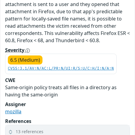
attachment is sent to a user and they opened that
attachment in Firefox, due to that app's predictable
pattern for locally-saved file names, it is possible to
read attachments the victim received from other
correspondents. This vulnerability affects Firefox ESR <
60.8, Firefox < 68, and Thunderbird < 60.8.
Severity
6.5 (Medium)
CVSS:3.1/AV:N/AC:L/PR:N/UI:R/S:U/C:H/I:N/A:N
CWE
Same-origin policy treats all files in a directory as
having the same-origin
Assigner
mozilla
References
13 references