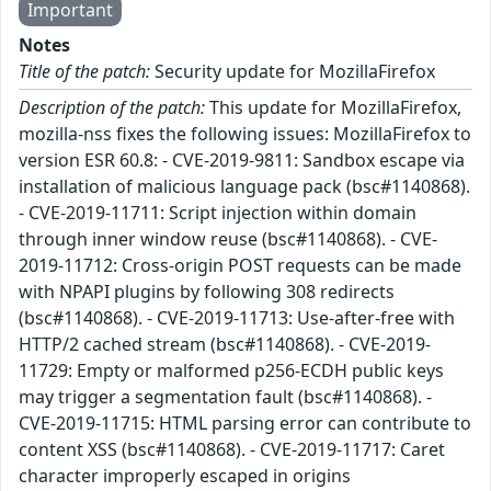
Important
Notes
Title of the patch:
Security update for MozillaFirefox
Description of the patch:
This update for MozillaFirefox,
mozilla-nss fixes the following issues: MozillaFirefox to
version ESR 60.8: - CVE-2019-9811: Sandbox escape via
installation of malicious language pack (bsc#1140868).
- CVE-2019-11711: Script injection within domain
through inner window reuse (bsc#1140868). - CVE-
2019-11712: Cross-origin POST requests can be made
with NPAPI plugins by following 308 redirects
(bsc#1140868). - CVE-2019-11713: Use-after-free with
HTTP/2 cached stream (bsc#1140868). - CVE-2019-
11729: Empty or malformed p256-ECDH public keys
may trigger a segmentation fault (bsc#1140868). -
CVE-2019-11715: HTML parsing error can contribute to
content XSS (bsc#1140868). - CVE-2019-11717: Caret
character improperly escaped in origins