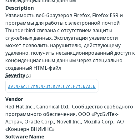
конфиденциальным данным
Description
Уязвимость веб-браузеров Firefox, Firefox ESR и
программы для работы с электронной почтой
Thunderbird связана с отсутствием защиты
служебных данных. Эксплуатация уязвимости
может позволить нарушителю, действующему
удаленно, получить несанкционированный доступ к
конфиденциальным данным через специально
созданный HTML-файл
Severity
AV:N/AC:L/PR:N/UI:R/S:U/C:H/I:N/A:N
Vendor
Red Hat Inc., Canonical Ltd., Сообщество свободного
программного обеспечения, ООО «РусБИТех-
Астра», Oracle Corp., Novell Inc., Mozilla Corp., АО
«Концерн ВНИИНС»
Software Name