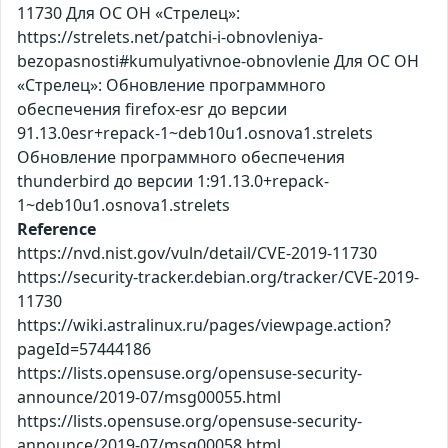
11730 Для ОС ОН «Стрелец»:
https://strelets.net/patchi-i-obnovleniya-
bezopasnosti#kumulyativnoe-obnovlenie Для ОС ОН
«Стрелец»: Обновление программного
обеспечения firefox-esr до версии
91.13.0esr+repack-1~deb10u1.osnova1.strelets
Обновление программного обеспечения
thunderbird до версии 1:91.13.0+repack-
1~deb10u1.osnova1.strelets
Reference
https://nvd.nist.gov/vuln/detail/CVE-2019-11730
https://security-tracker.debian.org/tracker/CVE-2019-
11730
https://wiki.astralinux.ru/pages/viewpage.action?
pageId=57444186
https://lists.opensuse.org/opensuse-security-
announce/2019-07/msg00055.html
https://lists.opensuse.org/opensuse-security-
announce/2019-07/msg00058.html