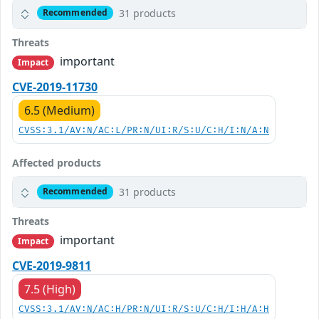
31 products
Recommended
Threats
important
Impact
CVE-2019-11730
6.5 (Medium)
CVSS:3.1/AV:N/AC:L/PR:N/UI:R/S:U/C:H/I:N/A:N
Affected products
31 products
Recommended
Threats
important
Impact
CVE-2019-9811
7.5 (High)
CVSS:3.1/AV:N/AC:H/PR:N/UI:R/S:U/C:H/I:H/A:H