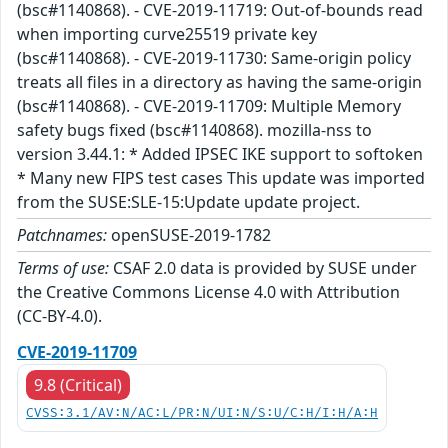
(bsc#1140868). - CVE-2019-11719: Out-of-bounds read
when importing curve25519 private key
(bsc#1140868). - CVE-2019-11730: Same-origin policy
treats all files in a directory as having the same-origin
(bsc#1140868). - CVE-2019-11709: Multiple Memory
safety bugs fixed (bsc#1140868). mozilla-nss to
version 3.44.1: * Added IPSEC IKE support to softoken
* Many new FIPS test cases This update was imported
from the SUSE:SLE-15:Update update project.
Patchnames:
openSUSE-2019-1782
Terms of use:
CSAF 2.0 data is provided by SUSE under
the Creative Commons License 4.0 with Attribution
(CC-BY-4.0).
CVE-2019-11709
9.8 (Critical)
CVSS:3.1/AV:N/AC:L/PR:N/UI:N/S:U/C:H/I:H/A:H