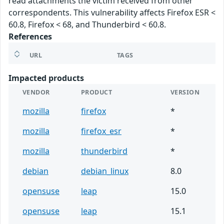
read attachments the victim received from other
correspondents. This vulnerability affects Firefox ESR <
60.8, Firefox < 68, and Thunderbird < 60.8.
References
URL
TAGS
Impacted products
VENDOR
PRODUCT
VERSION
mozilla
firefox
*
mozilla
firefox_esr
*
mozilla
thunderbird
*
debian
debian_linux
8.0
opensuse
leap
15.0
opensuse
leap
15.1