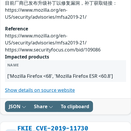
目前厂商已发布升级补丁以修复漏洞，补丁获取链接：
https://www.mozilla.org/en-
US/security/advisories/mfsa2019-21/
Reference
https://www.mozilla.org/en-
US/security/advisories/mfsa2019-21/
https://www.securityfocus.com/bid/109086
Impacted products
NAME
['Mozilla Firefox <68', 'Mozilla Firefox ESR <60.8']
Show details on source website
JSON
Share
To clipboard
FKIE_CVE-2019-11730