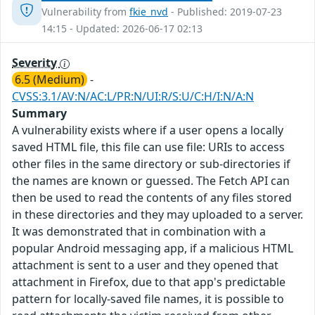
Vulnerability from
fkie_nvd
- Published: 2019-07-23
14:15 - Updated: 2026-06-17 02:13
Severity
6.5 (Medium)
-
CVSS:3.1/AV:N/AC:L/PR:N/UI:R/S:U/C:H/I:N/A:N
Summary
A vulnerability exists where if a user opens a locally
saved HTML file, this file can use file: URIs to access
other files in the same directory or sub-directories if
the names are known or guessed. The Fetch API can
then be used to read the contents of any files stored
in these directories and they may uploaded to a server.
It was demonstrated that in combination with a
popular Android messaging app, if a malicious HTML
attachment is sent to a user and they opened that
attachment in Firefox, due to that app's predictable
pattern for locally-saved file names, it is possible to