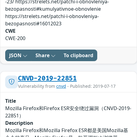
-23/ https://strelets.net/patchi-i-obnovleniya-
bezopasnosti#kumulyativnoe-obnovlenie
https://strelets.net/patchi-i-obnovleniya-
bezopasnosti#16012023
CWE
CWE-200
JSON
Share
To clipboard
CNVD-2019-22851
Vulnerability from
cnvd
- Published: 2019-07-17
Title
Mozilla Firefox和Firefox ESR安全绕过漏洞（CNVD-2019-
22851）
Description
Mozilla Firefox和Mozilla Firefox ESR都是美国Mozilla基