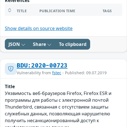
References
TITLE
PUBLICATION TIME
TAGS
Show details on source website
JSON
Share
To clipboard
BDU:2020-00723
Vulnerability from
fstec
- Published: 09.07.2019
Title
Уязвимость веб-браузеров Firefox, Firefox ESR и
программы для работы с электронной почтой
Thunderbird, связанная с отсутствием защиты
служебных данных, позволяющая нарушителю
получить несанкционированный доступ к