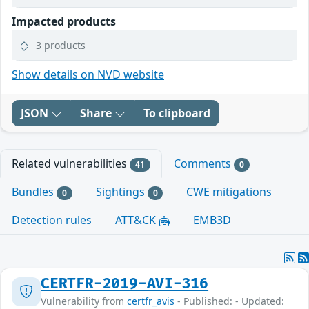
Impacted products
3 products
Show details on NVD website
JSON
Share
To clipboard
Related vulnerabilities
Comments
41
0
Bundles
Sightings
CWE mitigations
0
0
Detection rules
ATT&CK
EMB3D
CERTFR-2019-AVI-316
Vulnerability from
certfr_avis
- Published: - Updated: