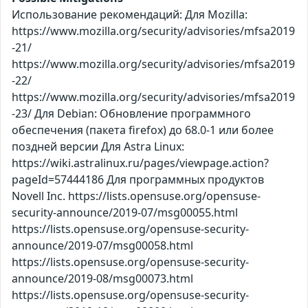
Использование рекомендаций: Для Mozilla:
https://www.mozilla.org/security/advisories/mfsa2019
-21/
https://www.mozilla.org/security/advisories/mfsa2019
-22/
https://www.mozilla.org/security/advisories/mfsa2019
-23/ Для Debian: Обновление программного
обеспечения (пакета firefox) до 68.0-1 или более
поздней версии Для Astra Linux:
https://wiki.astralinux.ru/pages/viewpage.action?
pageId=57444186 Для программных продуктов
Novell Inc. https://lists.opensuse.org/opensuse-
security-announce/2019-07/msg00055.html
https://lists.opensuse.org/opensuse-security-
announce/2019-07/msg00058.html
https://lists.opensuse.org/opensuse-security-
announce/2019-08/msg00073.html
https://lists.opensuse.org/opensuse-security-