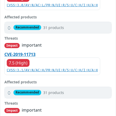
CVSS:3.0/AV:N/AC:L/PR:N/UI:R/S:U/C:H/I:H/A:H
Affected products
31 products
Recommended
Threats
important
Impact
CVE-2019-11713
7.5 (High)
CVSS:3.1/AV:N/AC:H/PR:N/UI:R/S:U/C:H/I:H/A:H
Affected products
31 products
Recommended
Threats
important
Impact