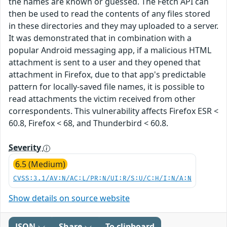
the names are known or guessed. The Fetch API can
then be used to read the contents of any files stored
in these directories and they may uploaded to a server.
It was demonstrated that in combination with a
popular Android messaging app, if a malicious HTML
attachment is sent to a user and they opened that
attachment in Firefox, due to that app's predictable
pattern for locally-saved file names, it is possible to
read attachments the victim received from other
correspondents. This vulnerability affects Firefox ESR <
60.8, Firefox < 68, and Thunderbird < 60.8.
Severity
6.5 (Medium)
CVSS:3.1/AV:N/AC:L/PR:N/UI:R/S:U/C:H/I:N/A:N
Show details on source website
JSON
Share
To clipboard