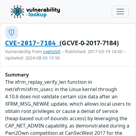
(GCVE-0-2017-7184)
CVE-2017-7184
Vulnerability from
cvelistv5
– Published: 2017-03-19 18:00 –
Updated: 2024-08-05 15:56
Summary
The xfrm_replay_verify_len function in
net/xfrm/xfrm_user.c in the Linux kernel through
4.10.6 does not validate certain size data after an
XFRM_MSG_NEWAE update, which allows local users to
obtain root privileges or cause a denial of service
(heap-based out-of-bounds access) by leveraging the
CAP_NET_ADMIN capability, as demonstrated during a
Pwn2Own competition at CanSecWest 2017 for the