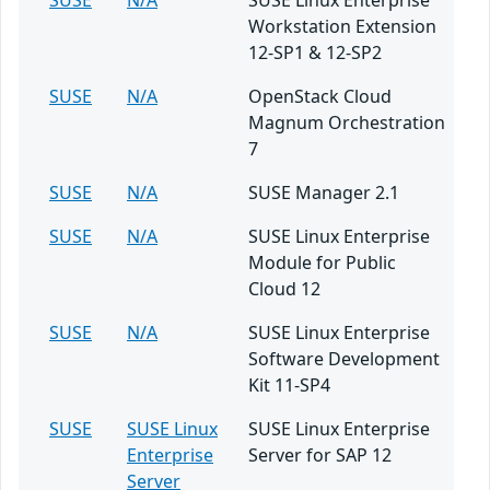
SUSE
N/A
SUSE Linux Enterprise
Workstation Extension
12-SP1 & 12-SP2
SUSE
N/A
OpenStack Cloud
Magnum Orchestration
7
SUSE
N/A
SUSE Manager 2.1
SUSE
N/A
SUSE Linux Enterprise
Module for Public
Cloud 12
SUSE
N/A
SUSE Linux Enterprise
Software Development
Kit 11-SP4
SUSE
SUSE Linux
SUSE Linux Enterprise
Enterprise
Server for SAP 12
Server