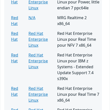
Hat
Enterprise
Linux pour Power, little
Linux
endian 7 ppc64le
Red
N/A
MRG Realtime 2
Hat
x86_64
Red
Red Hat
Red Hat Enterprise
Hat
Enterprise
Linux pour Real Time
Linux
pour NFV 7 x86_64
Red
Red Hat
Red Hat Enterprise
Hat
Enterprise
Linux pour IBM z
Linux
Systems - Extended
Update Support 7.4
s390x
Red
Red Hat
Red Hat Enterprise
Hat
Enterprise
Linux pour Real Time 7
Linux
x86_64