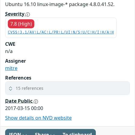
Ubuntu 16.10 linux-image-* package 4.8.0.41.52.
Severity
7.8 (High)
CVSS:3.1/AV:L/AC:L/PR:L/UI:N/S:U/C:H/I:H/A:H
CWE
n/a
Assigner
mitre
References
15 references
Date Public
2017-03-15 00:00
Show details on NVD website
JSON
Share
To clipboard