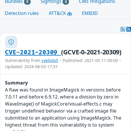
Bundles
Sightings
CWE mitigations
0
0
Detection rules
ATT&CK
EMB3D
(GCVE-0-2021-20309)
CVE-2021-20309
Vulnerability from
cvelistv5
– Published: 2021-05-11 00:00 –
Updated: 2024-08-03 17:37
Summary
A flaw was found in ImageMagick in versions before
7.0.11 and before 6.9.12, where a division by zero in
WaveImage() of MagickCore/visual-effects.c may
trigger undefined behavior via a crafted image file
submitted to an application using ImageMagick. The
highest threat from this vulnerability is to system