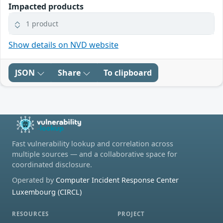
Impacted products
1 product
Show details on NVD website
JSON
Share
To clipboard
Fast vulnerability lookup and correlation across
multiple sources — and a collaborative space for
coordinated disclosure.
Operated by
Computer Incident Response Center
Luxembourg (CIRCL)
RESOURCES
PROJECT