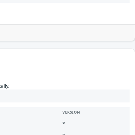
ally.
VERSION
*