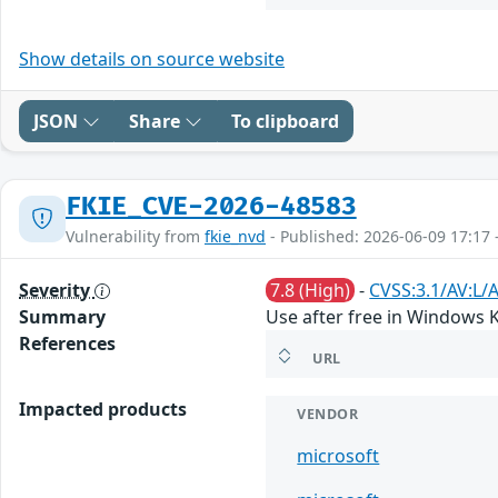
Show details on source website
JSON
Share
To clipboard
FKIE_CVE-2026-48583
Vulnerability from
fkie_nvd
- Published: 2026-06-09 17:17 
Severity
7.8 (High)
-
CVSS:3.1/AV:L/A
Summary
Use after free in Windows Ke
References
URL
Impacted products
VENDOR
microsoft