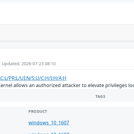
- Updated: 2026-07-23 08:10
C:L/PR:L/UI:N/S:U/C:H/I:H/A:H
rnel allows an authorized attacker to elevate privileges loc
TAGS
PRODUCT
windows_10_1607