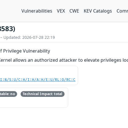
Vulnerabilities
VEX
CWE
KEV Catalogs
Comm
8583)
 – Updated: 2026-07-28 22:19
 Privilege Vulnerability
rnel allows an authorized attacker to elevate privileges loc
UI:N/S:U/C:H/I:H/A:H/E:U/RL:O/RC:C
able: no
Technical Impact: total