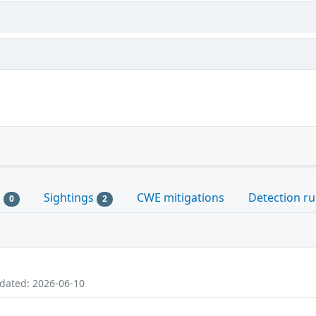
s
Sightings
CWE mitigations
Detection ru
0
2
pdated: 2026-06-10