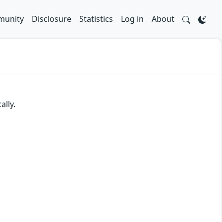
unity
Disclosure
Statistics
Log in
About
ally.