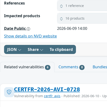
References
1 reference
Impacted products
16 products
Date Public
2026-06-09 14:00
Show details on NVD website
JSON
Share
To clipboard
Related vulnerabilities
Comments
Bundle
6
0
CERTFR-2026-AVI-0728
Vulnerability from
certfr_avis
- Published: 2026-06-10 - U