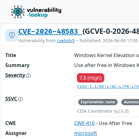
(GCVE-0-2026-4
CVE-2026-48583
Vulnerability from
cvelistv5
– Published: 2026-06-09 17:05
Title
Windows Kernel Elevation of
Summary
Use after free in Windows Ke
Severity
7.8 (High)
CVSS:3.1/AV:L/AC:L/PR:L/
SSVC
Exploitation: none
Automat
CISA Coordinator (v2.0.3)
CWE
CWE-416
- Use After Free
Assigner
microsoft