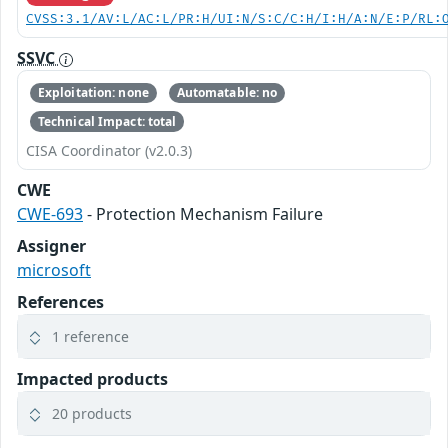
CVSS:3.1/AV:L/AC:L/PR:H/UI:N/S:C/C:H/I:H/A:N/E:P/RL:
SSVC
Exploitation: none
Automatable: no
Technical Impact: total
CISA Coordinator (v2.0.3)
CWE
CWE-693
- Protection Mechanism Failure
Assigner
microsoft
References
1 reference
Impacted products
20 products