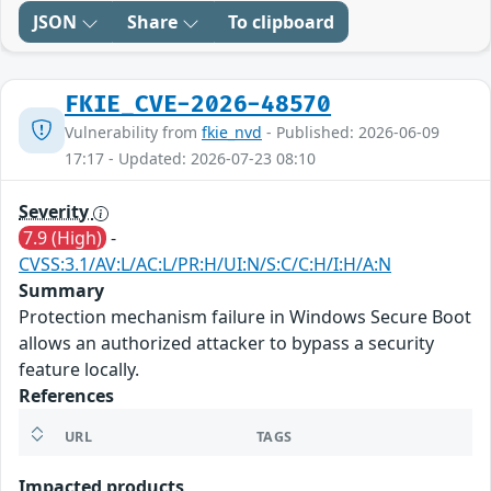
JSON
Share
To clipboard
FKIE_CVE-2026-48570
Vulnerability from
fkie_nvd
- Published: 2026-06-09
17:17 - Updated: 2026-07-23 08:10
Severity
7.9 (High)
-
CVSS:3.1/AV:L/AC:L/PR:H/UI:N/S:C/C:H/I:H/A:N
Summary
Protection mechanism failure in Windows Secure Boot
allows an authorized attacker to bypass a security
feature locally.
References
URL
TAGS
Impacted products