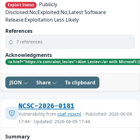
Publicly
Exploit Status
Disclosed:No;Exploited:No;Latest Software
Release:Exploitation Less Likely
References
7 references
Acknowledgments
<a href="https://x.com/alon_leviev">Alon Leviev</a> with Microsoft 
JSON
Share
To clipboard
NCSC-2026-0181
Vulnerability from
csaf_ncscnl
- Published: 2026-06-09
17:44 - Updated: 2026-06-09 17:44
Summary