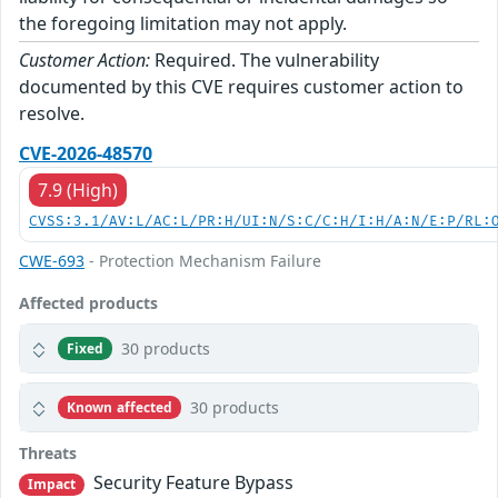
the foregoing limitation may not apply.
Customer Action:
Required. The vulnerability
documented by this CVE requires customer action to
resolve.
CVE-2026-48570
7.9 (High)
CVSS:3.1/AV:L/AC:L/PR:H/UI:N/S:C/C:H/I:H/A:N/E:P/RL:
CWE-693
- Protection Mechanism Failure
Affected products
30 products
Fixed
30 products
Known affected
Threats
Security Feature Bypass
Impact