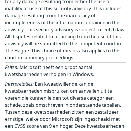
for any damage resulting from either the use or
inability of use of this security advisory. This includes
damage resulting from the inaccuracy of
incompleteness of the information contained in the
advisory. This security advisory is subject to Dutch law.
All disputes related to or arising from the use of this
advisory will be submitted to the competent court in
The Hague. This choice of means also applies to the
court in summary proceedings.
Feiten:
Microsoft heeft een groot aantal
kwetsbaarheden verholpen in Windows.
Interpretaties:
Een kwaadwillende kan de kwetsbaarheden misbruiken om aanvallen uit te voeren die kunnen leiden tot diverse categorieën schade, zoals omschreven in onderstaande tabellen. Tussen deze kwetsbaarheden zitten een zestal zeer ernstige, welke door Microsoft zijn ingeschaald met een CVSS score van 9 en hoger. Deze kwetsbaarheden bevinden zich in diverse componenten van Windows die bereikbaar en benaderbaar zijn vanaf netwerkverbindingen, zoals http.sys, DHCP, de Kernel en TCP/IP. Door de externe bereikbaarheid en de mogelijkheden tot uitvoer van willekeurige code, is het risico op grootschalig misbruik op korte termijn aanwezig. Op dit moment wordt (nog) geen actief misbruik waargenomen en is (nog) geen publieke Proof-of-Concept (PoC) of exploit bekend, maar het NCSC verwacht deze wel op korte termijn en adviseert daarom deze updates met spoed in te zetten. ``` Windows TCP/IP: |----------------|------|-------------------------------------| | CVE-ID | CVSS | Impact | |----------------|------|-------------------------------------| | CVE-2026-42904 | 9.60 | Verkrijgen van verhoogde rechten | | CVE-2026-42915 | 5.70 | Denial-of-Service | |----------------|------|-------------------------------------| Windows BitLocker: |----------------|------|-------------------------------------| | CVE-ID | CVSS | Impact | |----------------|------|-------------------------------------| | CVE-2026-45655 | 5.30 | Omzeilen van beveiligingsmaatregel | | CVE-2026-45658 | 7.80 | Omzeilen van beveiligingsmaatregel | | CVE-2026-50507 | 6.80 | Omzeilen van beveiligingsmaatregel | |----------------|------|-------------------------------------| Windows Mark of the Web (MOTW): |----------------|------|-------------------------------------| | CVE-ID | CVSS | Impact | |----------------|------|-------------------------------------| | CVE-2026-45595 | 5.40 | Omzeilen van beveiligingsmaatregel | |----------------|------|-------------------------------------| Windows Win32K - GRFX: |----------------|------|-------------------------------------| | CVE-ID | CVSS | Impact | |----------------|------|-------------------------------------| | CVE-2026-44803 | 7.80 | Uitvoeren van willekeurige code | | CVE-2026-44812 | 7.80 | Uitvoeren van willekeurige code | |----------------|------|-------------------------------------| Windows Push Notifications: |----------------|------|-------------------------------------| | CVE-ID | CVSS | Impact | |----------------|------|-------------------------------------| | CVE-2026-42969 | 5.50 | Toegang tot gevoelige gegevens | | CVE-2026-42971 | 5.50 | Toegang tot gevoelige gegevens | | CVE-2026-42970 | 5.50 | Toegang tot gevoelige gegevens | | CVE-2026-42973 | 5.50 | Toegang tot gevoelige gegevens | | CVE-2026-42978 | 7.80 | Verkrijgen van verhoogde rechten | | CVE-2026-42977 | 7.80 | Verkrijgen van verhoogde rechten | | CVE-2026-42979 | 7.80 | Verkrijgen van verhoogde rechten | | CVE-2026-42991 | 7.80 | Verkrijgen van verhoogde rechten | |----------------|------|-------------------------------------| Microsoft Windows DNS: |----------------|------|-------------------------------------| | CVE-ID | CVSS | Impact | |----------------|------|-------------------------------------| | CVE-2026-41108 | 7.00 | Verkrijgen van verhoogde rechten | |----------------|------|-------------------------------------| Windows Bluetooth Port Driver: |----------------|------|-------------------------------------| | CVE-ID | CVSS | Impact | |----------------|------|-------------------------------------| | CVE-2026-45640 | 7.00 | Verkrijgen van verhoogde rechten | |----------------|------|-------------------------------------| Windows Ancillary Function Driver for WinSock: |----------------|------|-------------------------------------| | CVE-ID | CVSS | Impact | |----------------|------|-------------------------------------| | CVE-2026-34335 | 7.00 | Verkrijgen van verhoogde rechten | | CVE-2026-45601 | 7.00 | Verkrijgen van verhoogde rechten | | CVE-2026-45598 | 7.00 | Verkrijgen van verhoogde rechten | | CVE-2026-45596 | 7.00 | Verkrijgen van verhoogde rechten | | CVE-2026-45638 | 7.80 | Verkrijgen van verhoogde rechten | | CVE-2026-45603 | 7.00 | Verkrijgen van verhoogde rechten | | CVE-2026-42911 | 7.00 | Verkrijgen van verhoogde rechten | |----------------|------|-------------------------------------| Function Discovery Service (fdwsd.dll): |----------------|------|-------------------------------------| | CVE-ID | CVSS | Impact | |----------------|------|-------------------------------------| | CVE-2026-42836 | 7.00 | Verkrijgen van verhoogde rechten | |----------------|------|-------------------------------------| Windows Kernel: |----------------|------|-------------------------------------| | CVE-ID | CVSS | Impact | |----------------|------|-------------------------------------| | CVE-2025-10263 | 9.30 | Verkrijgen van verhoogde rechten | | CVE-2026-45657 | 9.80 | Uitvoeren van willekeurige code | | CVE-2026-48583 | 7.80 | Verkrijgen van verhoogde rechten | | CVE-2026-45653 | 7.00 | Verkrijgen van verhoogde rechten | | CVE-2026-42984 | 7.00 | Verkrijgen van verhoogde rechten | |----------------|------|-------------------------------------| Windows Secure Boot: |----------------|------|-------------------------------------| | CVE-ID | CVSS | Impact | |----------------|------|-------------------------------------| | CVE-2026-45588 | 7.90 | Omzeilen van beveiligingsmaatregel | | CVE-2026-48568 | 7.90 | Omzeilen van beveiligingsmaatregel | | CVE-2026-48570 | 7.90 | Omzeilen van beveiligingsmaatregel | | CVE-2026-48573 | 7.90 | Omzeilen van beveiligingsmaatregel | | CVE-2026-48575 | 7.90 | Omzeilen van beveiligingsmaatregel | | CVE-2026-48576 | 7.90 | Omzeilen van beveiligingsmaatregel | | CVE-2026-48578 | 7.90 | Verkrijgen van verhoogde rechten | | CVE-2026-45654 | 7.90 | Omzeilen van beveiligingsmaatregel | |----------------|------|-------------------------------------| Remote Desktop Client: |----------------|------|-------------------------------------| | CVE-ID | CVSS | Impact | |----------------|------|-------------------------------------| | CVE-2026-47289 | 8.80 | Uitvoeren van willekeurige code | | CVE-2026-47653 | 8.80 | Uitvoeren van willekeurige code | | CVE-2026-47654 | 7.50 | Uitvoeren van willekeurige code | | CVE-2026-48563 | 7.50 | Uitvoeren van willekeurige code | | CVE-2026-42909 | 7.50 | Uitvoeren van willekeurige code | | CVE-2026-42913 | 7.50 | Uitvoeren van willekeurige code | | CVE-2026-42992 | 7.50 | Uitvoeren van willekeurige code | | CVE-2026-44799 | 7.50 | Uitvoeren van willekeurige code | | CVE-2026-44801 | 7.50 | Uitvoeren van willekeurige code | | CVE-2026-42985 | 8.80 | Uitvoeren van willekeurige code | | CVE-2026-42993 | 7.50 | Uitvoeren van willekeurige code | |----------------|------|-------------------------------------| Microsoft UxTheme Library (uxtheme.dll): |----------------|------|-------------------------------------| | CVE-ID | CVSS | Impact | |----------------|------|-------------------------------------| | CVE-2026-45606 | 5.50 | Denial-of-Service | |----------------|------|-------------------------------------| Windows Kernel-Mode Drivers: |----------------|------|-------------------------------------| | CVE-ID | CVSS | Impact | |----------------|------|-------------------------------------| | CVE-2026-45600 | 7.80 | Verkrijgen van verhoogde rechten | |----------------|------|-------------------------------------| Windows DHCP Client: |----------------|------|-------------------------------------| | CVE-ID | CVSS | Impact | |----------------|------|-------------------------------------| | CVE-2026-45608 | 6.80 | Toegang tot gevoelige gegevens | | CVE-2026-44815 | 9.80 | Uitvoeren van willekeurige code | |----------------|------|-------------------------------------| Universal Plug and Play (upnp.dll): |----------------|------|-------------------------------------| | CVE-ID | CVSS | Impact | |----------------|------|-------------------------------------| | CVE-2026-45599 | 8.10 | Uitvoeren van willekeurige code | | CVE-2026-45635 | 8.10 | Uitvoeren van willekeurige code | |----------------|------|-------------------------------------| Windows Bluetooth Service: |----------------|------|-------------------------------------| | CVE-ID | CVSS | Impact | |----------------|------|-------------------------------------| | CVE-2026-45605 | 7.80 | Verkrijgen van verhoogde rechten | |----------------|------|-------------------------------------| Windows UEFI: |----------------|------|-------------------------------------| | CVE-ID | CVSS | Impact | |----------------|------|-------------------------------------| | CVE-2026-45656 | 7.80 | Omzeilen van beveiligingsmaatregel | | CVE-2026-8863 | 7.80 | Omzeilen van beveiligingsmaatregel | |----------------|------|-------------------------------------| Windows Hotpatch Monitoring Service: |----------------|------|-------------------------------------| | CVE-ID | CVSS | Impact