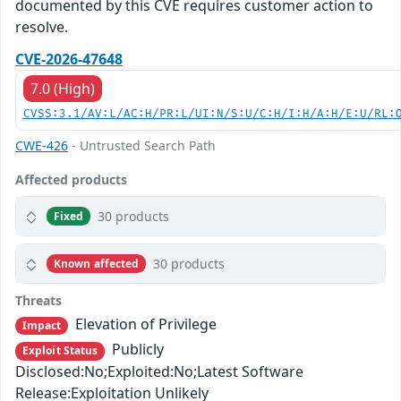
documented by this CVE requires customer action to
resolve.
CVE-2026-47648
7.0 (High)
CVSS:3.1/AV:L/AC:H/PR:L/UI:N/S:U/C:H/I:H/A:H/E:U/RL:
CWE-426
- Untrusted Search Path
Affected products
30 products
Fixed
30 products
Known affected
Threats
Elevation of Privilege
Impact
Publicly
Exploit Status
Disclosed:No;Exploited:No;Latest Software
Release:Exploitation Unlikely