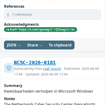
References
7 references
Acknowledgments
<a href="https://x.com/qymag1c">QYmag1c</a>
JSON
Share
To clipboard
NCSC-2026-0181
Vulnerability from
csaf_ncscnl
- Published: 2026-06-09
17:44 - Updated: 2026-06-09 17:44
Summary
Kwetsbaarheden verholpen in Microsoft Windows
Notes
The Netherlands Cyber Security Center (henceforth: