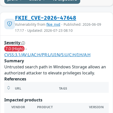
FKIE_CVE-2026-47648
Vulnerability from
fkie_nvd
- Published: 2026-06-09
17:17 - Updated: 2026-07-23 08:10
Severity
7.0 (High)
-
CVSS:3.1/AV:L/AC:H/PR:L/UI:N/S:U/C:H/I:H/A:H
Summary
Untrusted search path in Windows Storage allows an
authorized attacker to elevate privileges locally.
References
URL
TAGS
Impacted products
VENDOR
PRODUCT
VERSION