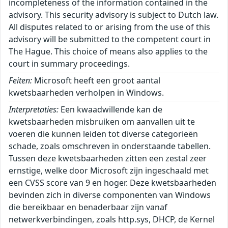
incompleteness of the information contained in the
advisory. This security advisory is subject to Dutch law.
All disputes related to or arising from the use of this
advisory will be submitted to the competent court in
The Hague. This choice of means also applies to the
court in summary proceedings.
Feiten:
Microsoft heeft een groot aantal
kwetsbaarheden verholpen in Windows.
Interpretaties:
Een kwaadwillende kan de kwetsbaarheden misbruiken om aanvallen uit te voeren die kunnen leiden tot diverse categorieën schade, zoals omschreven in onderstaande tabellen. Tussen deze kwetsbaarheden zitten een zestal zeer ernstige, welke door Microsoft zijn ingeschaald met een CVSS score van 9 en hoger. Deze kwetsbaarheden bevinden zich in diverse componenten van Windows die bereikbaar en benaderbaar zijn vanaf netwerkverbindingen, zoals http.sys, DHCP, de Kernel en TCP/IP. Door de externe bereikbaarheid en de mogelijkheden tot uitvoer van willekeurige code, is het risico op grootschalig misbruik op korte termijn aanwezig. Op dit moment wordt (nog) geen actief misbruik waargenomen en is (nog) geen publieke Proof-of-Concept (PoC) of exploit bekend, maar het NCSC verwacht deze wel op korte termijn en adviseert daarom deze updates met spoed in te zetten. ``` Windows TCP/IP: |----------------|------|-------------------------------------| | CVE-ID | CVSS | Impact | |----------------|------|-------------------------------------| | CVE-2026-42904 | 9.60 | Verkrijgen van verhoogde rechten | | CVE-2026-42915 | 5.70 | Denial-of-Service | |----------------|------|-------------------------------------| Windows BitLocker: |----------------|------|-------------------------------------| | CVE-ID | CVSS | Impact | |----------------|------|-------------------------------------| | CVE-2026-45655 | 5.30 | Omzeilen van beveiligingsmaatregel | | CVE-2026-45658 | 7.80 | Omzeilen van beveiligingsmaatregel | | CVE-2026-50507 | 6.80 | Omzeilen van beveiligingsmaatregel | |----------------|------|-------------------------------------| Windows Mark of the Web (MOTW): |----------------|------|-------------------------------------| | CVE-ID | CVSS | Impact | |----------------|------|-------------------------------------| | CVE-2026-45595 | 5.40 | Omzeilen van beveiligingsmaatregel | |----------------|------|-------------------------------------| Windows Win32K - GRFX: |----------------|------|-------------------------------------| | CVE-ID | CVSS | Impact | |----------------|------|-------------------------------------| | CVE-2026-44803 | 7.80 | Uitvoeren van willekeurige code | | CVE-2026-44812 | 7.80 | Uitvoeren van willekeurige code | |----------------|------|-------------------------------------| Windows Push Notifications: |----------------|------|-------------------------------------| | CVE-ID | CVSS | Impact | |----------------|------|-------------------------------------| | CVE-2026-42969 | 5.50 | Toegang tot gevoelige gegevens | | CVE-2026-42971 | 5.50 | Toegang tot gevoelige gegevens | | CVE-2026-42970 | 5.50 | Toegang tot gevoelige gegevens | | CVE-2026-42973 | 5.50 | Toegang tot gevoelige gegevens | | CVE-2026-42978 | 7.80 | Verkrijgen van verhoogde rechten | | CVE-2026-42977 | 7.80 | Verkrijgen van verhoogde rechten | | CVE-2026-42979 | 7.80 | Verkrijgen van verhoogde rechten | | CVE-2026-42991 | 7.80 | Verkrijgen van verhoogde rechten | |----------------|------|-------------------------------------| Microsoft Windows DNS: |----------------|------|-------------------------------------| | CVE-ID | CVSS | Impact | |----------------|------|-------------------------------------| | CVE-2026-41108 | 7.00 | Verkrijgen van verhoogde rechten | |----------------|------|-------------------------------------| Windows Bluetooth Port Driver: |----------------|------|-------------------------------------| | CVE-ID | CVSS | Impact | |----------------|------|-------------------------------------| | CVE-2026-45640 | 7.00 | Verkrijgen van verhoogde rechten | |----------------|------|-------------------------------------| Windows Ancillary Function Driver for WinSock: |----------------|------|-------------------------------------| | CVE-ID | CVSS | Impact | |----------------|------|-------------------------------------| | CVE-2026-34335 | 7.00 | Verkrijgen van verhoogde rechten | | CVE-2026-45601 | 7.00 | Verkrijgen van verhoogde rechten | | CVE-2026-45598 | 7.00 | Verkrijgen van verhoogde rechten | | CVE-2026-45596 | 7.00 | Verkrijgen van verhoogde rechten | | CVE-2026-45638 | 7.80 | Verkrijgen van verhoogde rechten | | CVE-2026-45603 | 7.00 | Verkrijgen van verhoogde rechten | | CVE-2026-42911 | 7.00 | Verkrijgen van verhoogde rechten | |----------------|------|-------------------------------------| Function Discovery Service (fdwsd.dll): |----------------|------|-------------------------------------| | CVE-ID | CVSS | Impact | |----------------|------|-------------------------------------| | CVE-2026-42836 | 7.00 | Verkrijgen van verhoogde rechten | |----------------|------|-------------------------------------| Windows Kernel: |----------------|------|-------------------------------------| | CVE-ID | CVSS | Impact | |----------------|------|-------------------------------------| | CVE-2025-10263 | 9.30 | Verkrijgen van verhoogde rechten | | CVE-2026-45657 | 9.80 | Uitvoeren van willekeurige code | | CVE-2026-48583 | 7.80 | Verkrijgen van verhoogde rechten | | CVE-2026-45653 | 7.00 | Verkrijgen van verhoogde rechten | | CVE-2026-42984 | 7.00 | Verkrijgen van verhoogde rechten | |----------------|------|-------------------------------------| Windows Secure Boot: |----------------|------|-------------------------------------| | CVE-ID | CVSS | Impact | |----------------|------|-------------------------------------| | CVE-2026-45588 | 7.90 | Omzeilen van beveiligingsmaatregel | | CVE-2026-48568 | 7.90 | Omzeilen van beveiligingsmaatregel | | CVE-2026-48570 | 7.90 | Omzeilen van beveiligingsmaatregel | | CVE-2026-48573 | 7.90 | Omzeilen van beveiligingsmaatregel | | CVE-2026-48575 | 7.90 | Omzeilen van beveiligingsmaatregel | | CVE-2026-48576 | 7.90 | Omzeilen van beveiligingsmaatregel | | CVE-2026-48578 | 7.90 | Verkrijgen van verhoogde rechten | | CVE-2026-45654 | 7.90 | Omzeilen van beveiligingsmaatregel | |----------------|------|-------------------------------------| Remote Desktop Client: |----------------|------|-------------------------------------| | CVE-ID | CVSS | Impact | |----------------|------|-------------------------------------| | CVE-2026-47289 | 8.80 | Uitvoeren van willekeurige code | | CVE-2026-47653 | 8.80 | Uitvoeren van willekeurige code | | CVE-2026-47654 | 7.50 | Uitvoeren van willekeurige code | | CVE-2026-48563 | 7.50 | Uitvoeren van willekeurige code | | CVE-2026-42909 | 7.50 | Uitvoeren van willekeurige code | | CVE-2026-42913 | 7.50 | Uitvoeren van willekeurige code | | CVE-2026-42992 | 7.50 | Uitvoeren van willekeurige code | | CVE-2026-44799 | 7.50 | Uitvoeren van willekeurige code | | CVE-2026-44801 | 7.50 | Uitvoeren van willekeurige code | | CVE-2026-42985 | 8.80 | Uitvoeren van willekeurige code | | CVE-2026-42993 | 7.50 | Uitvoeren van willekeurige code | |----------------|------|-------------------------------------| Microsoft UxTheme Library (uxtheme.dll): |----------------|------|-------------------------------------| | CVE-ID | CVSS | Impact | |----------------|------|-------------------------------------| | CVE-2026-45606 | 5.50 | Denial-of-Service | |----------------|------|-------------------------------------| Windows Kernel-Mode Drivers: |----------------|------|-------------------------------------| | CVE-ID | CVSS | Impact | |----------------|------|-------------------------------------| | CVE-2026-45600 | 7.80 | Verkrijgen van verhoogde rechten | |----------------|------|-------------------------------------| Windows DHCP Client: |----------------|------|-------------------------------------| | CVE-ID | CVSS | Impact | |----------------|------|-------------------------------------| | CVE-2026-45608 | 6.80 | Toegang tot gevoelige gegevens | | CVE-2026-44815 | 9.80 | Uitvoeren van willekeurige code | |----------------|------|-------------------------------------| Universal Plug and Play (upnp.dll): |----------------|------|-------------------------------------| | CVE-ID | CVSS | Impact | |----------------|------|-------------------------------------| | CVE-2026-45599 | 8.10 | Uitvoeren van willekeurige code | | CVE-2026-45635 | 8.10 | Uitvoeren van willekeurige code | |----------------|------|-------------------------------------| Windows Bluetooth Service: |----------------|------|-------------------------------------| | CVE-ID | CVSS | Impact | |----------------|------|-------------------------------------| | CVE-2026-45605 | 7.80 | Verkrijgen van verhoogde rechten | |----------------|------|-------------------------------------| Windows UEFI: |----------------|------|-------------------------------------| | CVE-ID | CVSS | Impact | |----------------|------|-------------------------------------| | CVE-2026-45656 | 7.80 | Omzeilen van beveiligingsmaatregel | | CVE-2026-8863 | 7.80 | Omzeilen van beveiligingsmaatregel | |----------------|------|-------------------------------------| Windows Hotpatch Monitoring Service: |----------------|------|-------------------------------------| | CVE-ID | CVSS | Impact