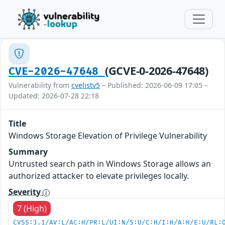
(GCVE-0-2026-47648)
CVE-2026-47648
Vulnerability from
cvelistv5
– Published: 2026-06-09 17:05 –
Updated: 2026-07-28 22:18
Title
Windows Storage Elevation of Privilege Vulnerability
Summary
Untrusted search path in Windows Storage allows an
authorized attacker to elevate privileges locally.
Severity
7 (High)
CVSS:3.1/AV:L/AC:H/PR:L/UI:N/S:U/C:H/I:H/A:H/E:U/RL: