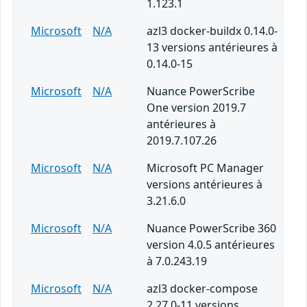
1.123.1
Microsoft
N/A
azl3 docker-buildx 0.14.0-
13 versions antérieures à
0.14.0-15
Microsoft
N/A
Nuance PowerScribe
One version 2019.7
antérieures à
2019.7.107.26
Microsoft
N/A
Microsoft PC Manager
versions antérieures à
3.21.6.0
Microsoft
N/A
Nuance PowerScribe 360
version 4.0.5 antérieures
à 7.0.243.19
Microsoft
N/A
azl3 docker-compose
2.27.0-11 versions