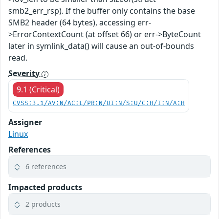
smb2_err_rsp). If the buffer only contains the base
SMB2 header (64 bytes), accessing err-
>ErrorContextCount (at offset 66) or err->ByteCount
later in symlink_data() will cause an out-of-bounds
read.
Severity
9.1 (Critical)
CVSS:3.1/AV:N/AC:L/PR:N/UI:N/S:U/C:H/I:N/A:H
Assigner
Linux
References
6 references
Impacted products
2 products