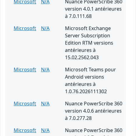
Microsoft
N/A
Nuance PowerScribe 360
version 4.0.1 antérieures
à 7.0.111.68
Microsoft
N/A
Microsoft Exchange
Server Subscription
Edition RTM versions
antérieures à
15.02.2562.043
Microsoft
N/A
Microsoft Teams pour
Android versions
antérieures à
1.0.76.2026111302
Microsoft
N/A
Nuance PowerScribe 360
version 4.0.6 antérieures
à 7.0.277.28
Microsoft
N/A
Nuance PowerScribe 360