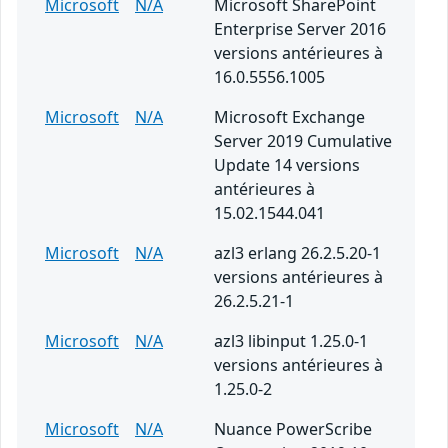
Microsoft
N/A
Microsoft SharePoint
Enterprise Server 2016
versions antérieures à
16.0.5556.1005
Microsoft
N/A
Microsoft Exchange
Server 2019 Cumulative
Update 14 versions
antérieures à
15.02.1544.041
Microsoft
N/A
azl3 erlang 26.2.5.20-1
versions antérieures à
26.2.5.21-1
Microsoft
N/A
azl3 libinput 1.25.0-1
versions antérieures à
1.25.0-2
Microsoft
N/A
Nuance PowerScribe