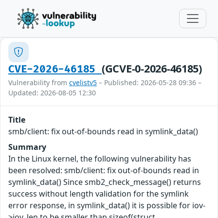
(GCVE-0-2026-46185)
CVE-2026-46185
Vulnerability from
cvelistv5
– Published: 2026-05-28 09:36 –
Updated: 2026-08-05 12:30
Title
smb/client: fix out-of-bounds read in symlink_data()
Summary
In the Linux kernel, the following vulnerability has
been resolved: smb/client: fix out-of-bounds read in
symlink_data() Since smb2_check_message() returns
success without length validation for the symlink
error response, in symlink_data() it is possible for iov-
>iov_len to be smaller than sizeof(struct